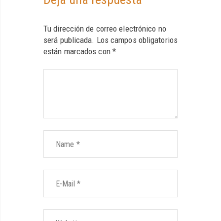
Tu dirección de correo electrónico no
será publicada.
Los campos obligatorios
están marcados con
*