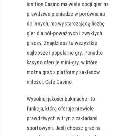
Ignition Casino ma wiele opcji gier na
prawdziwe pieniądze w porównaniu
do innych, ma wystarczającą liczbę
gier dla pół-poważnych i zwykłych
graczy. Znajdziesz tu wszystkie
najlepsze i popularne gry. Ponadto
kasyno oferuje mini-gry, w które
można grać z platformy zakładów
miłości. Cafe Casino
Wysokiej jakości bukmacher to
funkcja, którą oferuje niewiele
prawdziwych witryn z zakładami
sportowymi. Jeśli chcesz grać na