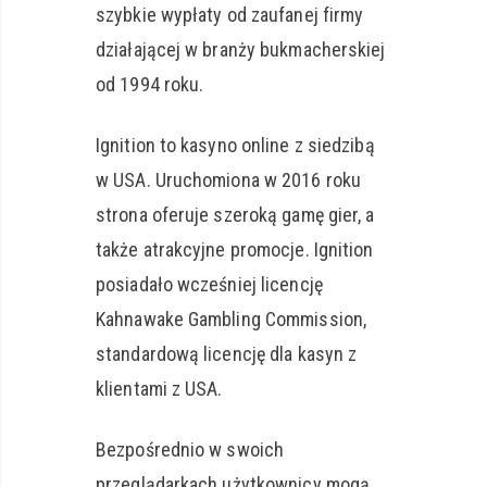
szybkie wypłaty od zaufanej firmy
działającej w branży bukmacherskiej
od 1994 roku.
Ignition to kasyno online z siedzibą
w USA. Uruchomiona w 2016 roku
strona oferuje szeroką gamę gier, a
także atrakcyjne promocje. Ignition
posiadało wcześniej licencję
Kahnawake Gambling Commission,
standardową licencję dla kasyn z
klientami z USA.
Bezpośrednio w swoich
przeglądarkach użytkownicy mogą