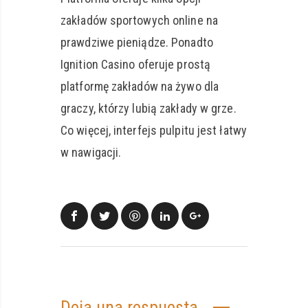
zakładów sportowych online na
prawdziwe pieniądze. Ponadto
Ignition Casino oferuje prostą
platformę zakładów na żywo dla
graczy, którzy lubią zakłady w grze.
Co więcej, interfejs pulpitu jest łatwy
w nawigacji.
Deja una respuesta