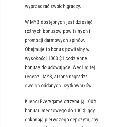
wyprzedzać swoich graczy.
W MYB dostępnych jest dziesięć
różnych bonusów powitalnych i
promocji darmowych spinów.
Obejmuje to bonus powitalny w
wysokości 1000 $ i codzienne
bonusy doładowujące. Według tej
recenzji MYB, strona nagradza
swoich oddanych użytkowników.
Klienci Everygame otrzymują 100%
bonusu meczowego do 100 $, gdy
dokonają pierwszego depozytu, aby