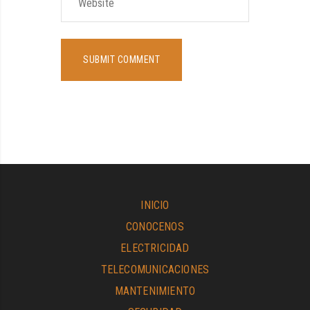
INICIO
CONOCENOS
ELECTRICIDAD
TELECOMUNICACIONES
MANTENIMIENTO