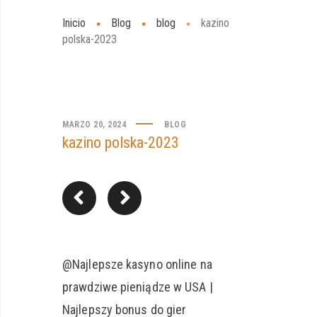
Inicio
Blog
blog
kazino
polska-2023
MARZO 20, 2024
BLOG
kazino polska-2023
@Najlepsze kasyno online na
prawdziwe pieniądze w USA |
Najlepszy bonus do gier