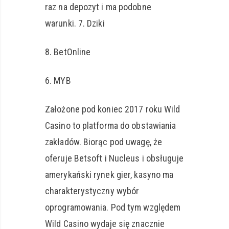
raz na depozyt i ma podobne
warunki. 7. Dziki
8. BetOnline
6. MYB
Założone pod koniec 2017 roku Wild
Casino to platforma do obstawiania
zakładów. Biorąc pod uwagę, że
oferuje Betsoft i Nucleus i obsługuje
amerykański rynek gier, kasyno ma
charakterystyczny wybór
oprogramowania. Pod tym względem
Wild Casino wydaje się znacznie