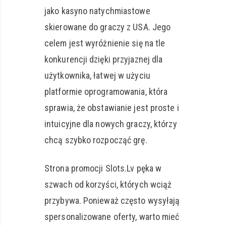
jako kasyno natychmiastowe
skierowane do graczy z USA. Jego
celem jest wyróżnienie się na tle
konkurencji dzięki przyjaznej dla
użytkownika, łatwej w użyciu
platformie oprogramowania, która
sprawia, że obstawianie jest proste i
intuicyjne dla nowych graczy, którzy
chcą szybko rozpocząć grę.
Strona promocji Slots.Lv pęka w
szwach od korzyści, których wciąż
przybywa. Ponieważ często wysyłają
spersonalizowane oferty, warto mieć