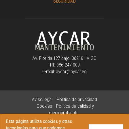
SEGURIDAD
Av. Florida 127 bajo, 36210 | VIGO
Tlf. 986 247 000
E-mail: aycar@aycar.es
Aviso legal
Política de privacidad
Cookies
Política de calidad y
medioambiente
Esta página utiliza cookies y otras
tecnologías para que podamos