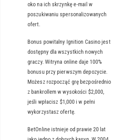
oko na ich skrzynkę e-mail w
poszukiwaniu spersonalizowanych
ofert.
Bonus powitalny Ignition Casino jest
dostępny dla wszystkich nowych
graczy. Witryna online daje 100%
bonusu przy pierwszym depozycie.
Możesz rozpocząć grę bezpośrednio
z bankrollem w wysokości $2,000,
jeśli wpłacisz $1,000 i w pełni
wykorzystasz ofertę.
BetOnline istnieje od prawie 20 lat
jako jedno z dobrych kasyn. W 2004