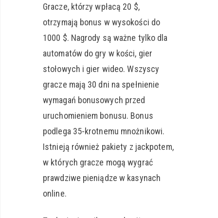
Gracze, którzy wpłacą 20 $,
otrzymają bonus w wysokości do
1000 $. Nagrody są ważne tylko dla
automatów do gry w kości, gier
stołowych i gier wideo. Wszyscy
gracze mają 30 dni na spełnienie
wymagań bonusowych przed
uruchomieniem bonusu. Bonus
podlega 35-krotnemu mnożnikowi.
Istnieją również pakiety z jackpotem,
w których gracze mogą wygrać
prawdziwe pieniądze w kasynach
online.