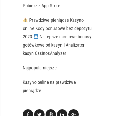
Pobierz z App Store
Prawdziwe pieniądze Kasyno
online Kody bonusowe bez depozytu
2023
Najlepsze darmowe bonusy
gotówkowe od kasyn | Analizator
kasyn CasinosAnalyzer
Najpopularniejsze
Kasyno online na prawdziwe
pieniądze