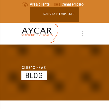
Área cliente
Canal empleo
SOLICITA PRESUPUESTO
GLOBAX NEWS
BLOG