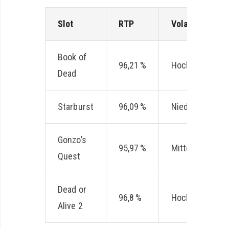
Slot
RTP
Volatilität
Book of
96,21 %
Hoch
Dead
Starburst
96,09 %
Niedrig
Gonzo’s
95,97 %
Mittel
Quest
Dead or
96,8 %
Hoch
Alive 2