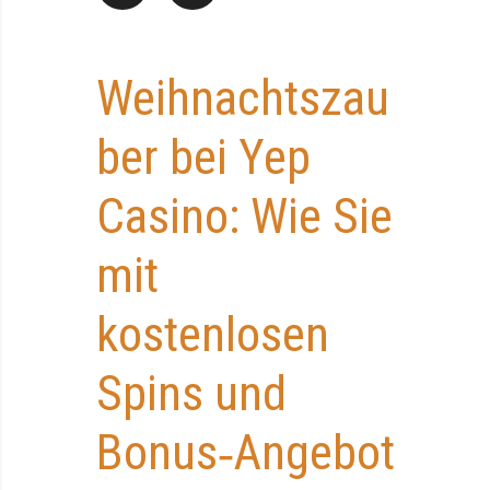
Weihnachtszau
ber bei Yep
Casino: Wie Sie
mit
kostenlosen
Spins und
Bonus‑Angebot