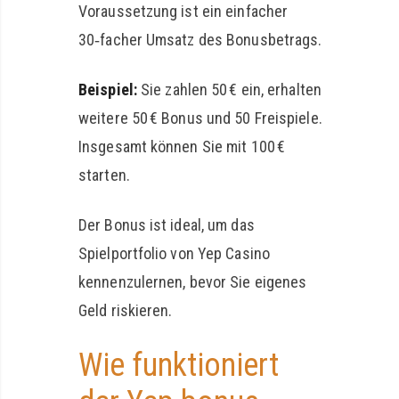
Voraussetzung ist ein einfacher
30‑facher Umsatz des Bonusbetrags.
Beispiel:
Sie zahlen 50 € ein, erhalten
weitere 50 € Bonus und 50 Freispiele.
Insgesamt können Sie mit 100 €
starten.
Der Bonus ist ideal, um das
Spielportfolio von Yep Casino
kennenzulernen, bevor Sie eigenes
Geld riskieren.
Wie funktioniert