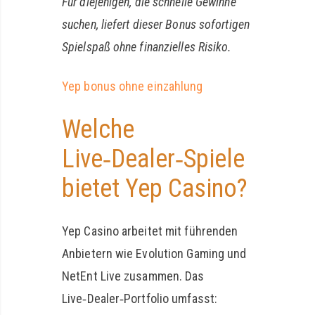
Für diejenigen, die schnelle Gewinne
suchen, liefert dieser Bonus sofortigen
Spielspaß ohne finanzielles Risiko.
Yep bonus ohne einzahlung
Welche
Live‑Dealer‑Spiele
bietet Yep Casino?
Yep Casino arbeitet mit führenden
Anbietern wie Evolution Gaming und
NetEnt Live zusammen. Das
Live‑Dealer‑Portfolio umfasst: