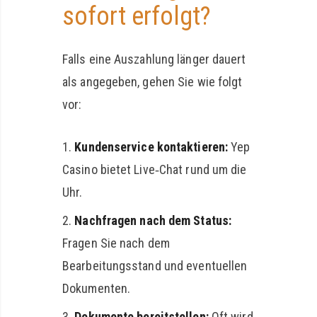
sofort erfolgt?
Falls eine Auszahlung länger dauert
als angegeben, gehen Sie wie folgt
vor:
Kundenservice kontaktieren:
Yep
Casino bietet Live‑Chat rund um die
Uhr.
Nachfragen nach dem Status:
Fragen Sie nach dem
Bearbeitungsstand und eventuellen
Dokumenten.
Dokumente bereitstellen:
Oft wird