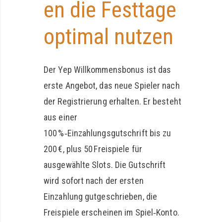
en die Festtage
optimal nutzen
Der Yep Willkommensbonus ist das
erste Angebot, das neue Spieler nach
der Registrierung erhalten. Er besteht
aus einer
100 %‑Einzahlungsgutschrift bis zu
200 €, plus 50 Freispiele für
ausgewählte Slots. Die Gutschrift
wird sofort nach der ersten
Einzahlung gutgeschrieben, die
Freispiele erscheinen im Spiel‑Konto.