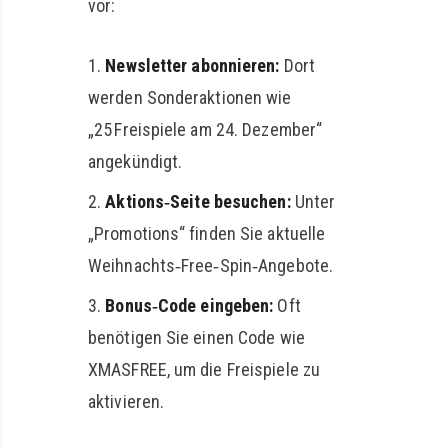
vor:
Newsletter abonnieren:
Dort
werden Sonderaktionen wie
„25 Freispiele am 24. Dezember“
angekündigt.
Aktions‑Seite besuchen:
Unter
„Promotions“ finden Sie aktuelle
Weihnachts‑Free‑Spin‑Angebote.
Bonus‑Code eingeben:
Oft
benötigen Sie einen Code wie
XMASFREE, um die Freispiele zu
aktivieren.