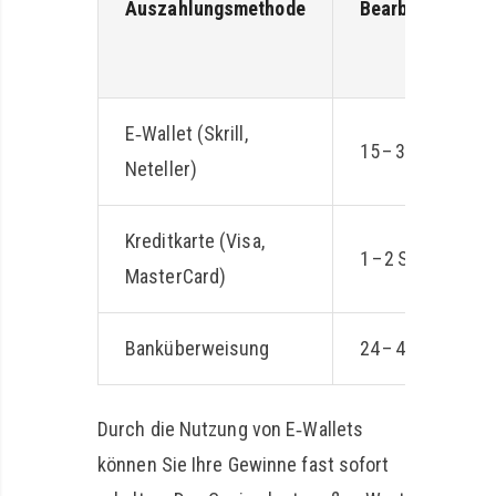
Auszahlungsmethode
Bearbeitungszei
E‑Wallet (Skrill,
15 – 30 Minuten
Neteller)
Kreditkarte (Visa,
1 – 2 Stunden
MasterCard)
Banküberweisung
24 – 48 Stunden
Durch die Nutzung von E‑Wallets
können Sie Ihre Gewinne fast sofort