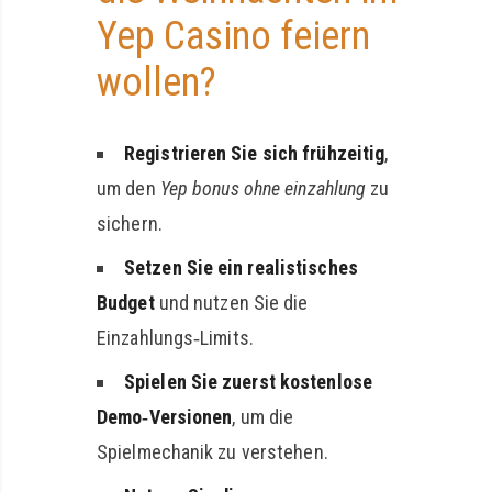
Yep Casino feiern
wollen?
Registrieren Sie sich frühzeitig
,
um den
Yep bonus ohne einzahlung
zu
sichern.
Setzen Sie ein realistisches
Budget
und nutzen Sie die
Einzahlungs‑Limits.
Spielen Sie zuerst kostenlose
Demo‑Versionen
, um die
Spielmechanik zu verstehen.