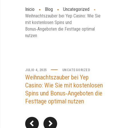
Inicio
Blog
Uncategorized
Weihnachtszauber bei Yep Casino: Wie Sie
mit kostenlosen Spins und
Bonus‑Angeboten die Festtage optimal
nutzen
JULIO 4, 2025
UNCATEGORIZED
Weihnachtszauber bei Yep
Casino: Wie Sie mit kostenlosen
Spins und Bonus‑Angeboten die
Festtage optimal nutzen