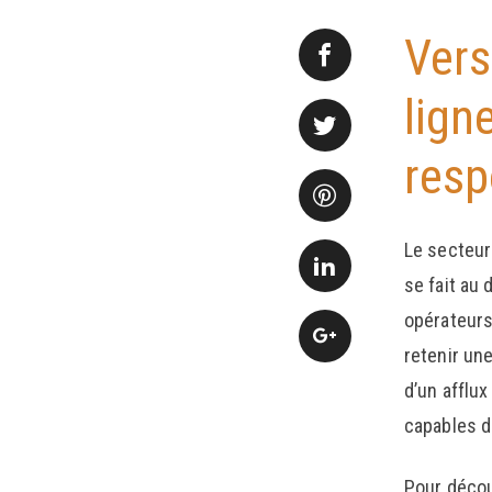
Vers
lign
resp
Le secteur 
se fait au
opérateurs 
retenir un
d’un afflu
capables d
Pour décou