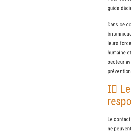
guide dédi
Dans ce co
britanniqu
leurs force
humaine et
secteur ave
prévention
I️⃣ L
resp
Le contact
ne peuvent