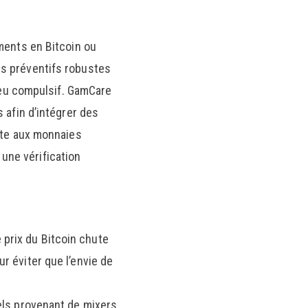
ments en Bitcoin ou
es préventifs robustes
 jeu compulsif. GamCare
 afin d’intégrer des
nte aux monnaies
une vérification
e prix du Bitcoin chute
r éviter que l’envie de
els provenant de mixers