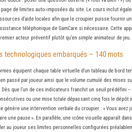
la page de limites auto‑imposées du site. Le cours inclut égal
ssources d’aide locales afin que le croupier puisse fournir un 
assistance téléphonique de GamCare si nécessaire. Cette app
premier acteur préventif plutôt qu’en simple animateur de jeu.
ls technologiques embarqués – 140 mots
ormes équipent chaque table virtuelle d’un tableau de bord tem
n passé par joueur ainsi que le volume cumulé des mises su
 Dès que l’un de ces indicateurs franchit un seuil prédéfini 
nsécutives ou une mise totale dépassant cinq fois le dépôt i
e génère une intervention verbale du croupier : « Vous avez 
ire une pause ». En parallèle, une icône visuelle apparaît dans
ler au joueur ses limites personnelles configurées préalable