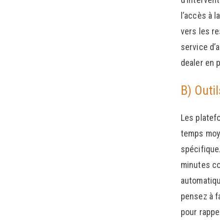
l’accès à 
vers les re
service d’
dealer en 
B) Outi
Les platef
temps moye
spécifique.
minutes co
automatiqu
pensez à fa
pour rappe