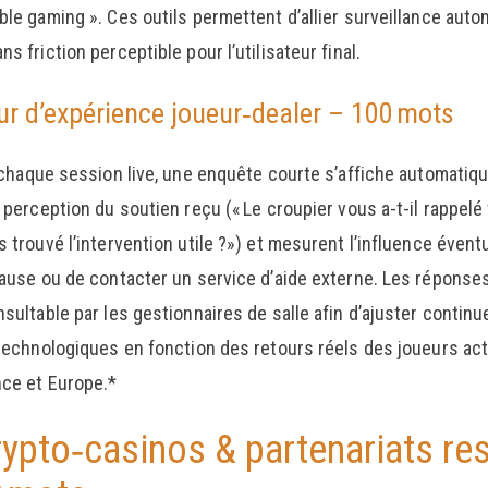
le gaming ». Ces outils permettent d’allier surveillance auto
s friction perceptible pour l’utilisateur final.
ur d’expérience joueur‑dealer – 100 mots
e chaque session live, une enquête courte s’affiche automatiq
 perception du soutien reçu (« Le croupier vous a-t-il rappelé v
 trouvé l’intervention utile ?») et mesurent l’influence éventu
pause ou de contacter un service d’aide externe. Les répons
sultable par les gestionnaires de salle afin d’ajuster continu
 technologiques en fonction des retours réels des joueurs acti
nce et Europe.*
Crypto‑casinos & partenariats r