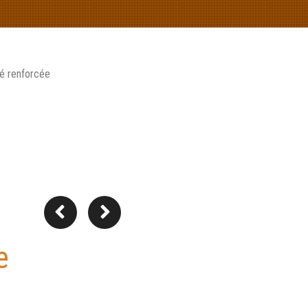
té renforcée
e