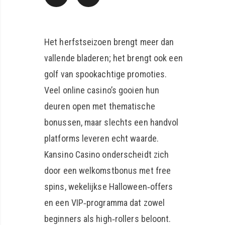
Het herfstseizoen brengt meer dan
vallende bladeren; het brengt ook een
golf van spookachtige promoties.
Veel online casino’s gooien hun
deuren open met thematische
bonussen, maar slechts een handvol
platforms leveren echt waarde.
Kansino Casino onderscheidt zich
door een welkomstbonus met free
spins, wekelijkse Halloween‑offers
en een VIP‑programma dat zowel
beginners als high‑rollers beloont.