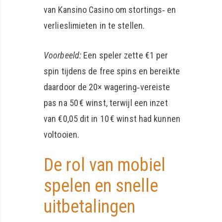
van Kansino Casino om stortings‑ en
verlieslimieten in te stellen.
Voorbeeld:
Een speler zette €1 per
spin tijdens de free spins en bereikte
daardoor de 20× wagering‑vereiste
pas na 50 € winst, terwijl een inzet
van €0,05 dit in 10 € winst had kunnen
voltooien.
De rol van mobiel
spelen en snelle
uitbetalingen