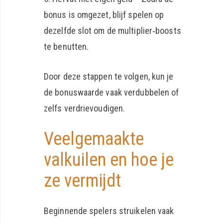
bonus is omgezet, blijf spelen op
dezelfde slot om de multiplier‑boosts
te benutten.
Door deze stappen te volgen, kun je
de bonuswaarde vaak verdubbelen of
zelfs verdrievoudigen.
Veelgemaakte
valkuilen en hoe je
ze vermijdt
Beginnende spelers struikelen vaak