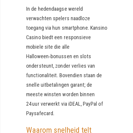
In de hedendaagse wereld
verwachten spelers naadloze
toegang via hun smartphone. Kansino
Casino biedt een responsieve
mobiele site die alle
Halloween‑bonussen en slots
ondersteunt, zonder verlies van
functionaliteit. Bovendien staan de
snelle uitbetalingen garant; de
meeste winsten worden binnen
24 uur verwerkt via iDEAL, PayPal of
Paysafecard.
Waarom snelheid telt