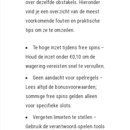
over dezelfde obstakels. Hieronder
vind je een overzicht van de meest
voorkomende fouten en praktische
tips om ze te omzeilen.
Te hoge inzet tijdens free spins –
Houd de inzet onder €0,10 om de
wagering‑vereisten snel te vervullen.
Geen aandacht voor spelregels –
Lees altijd de bonusvoorwaarden;
sommige free spins gelden alleen
voor specifieke slots.
Vergeten limieten te stellen –
Gebruik de verantwoord‑spelen‑tools