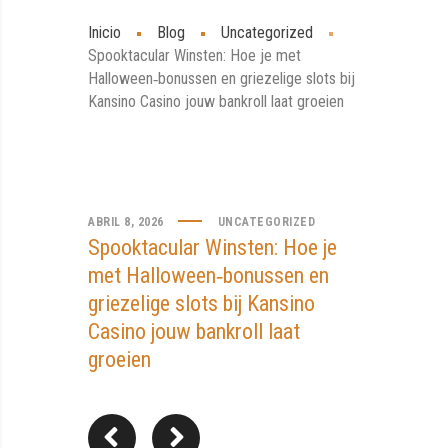
Inicio
Blog
Uncategorized
Spooktacular Winsten: Hoe je met
Halloween‑bonussen en griezelige slots bij
Kansino Casino jouw bankroll laat groeien
ABRIL 8, 2026
UNCATEGORIZED
Spooktacular Winsten: Hoe je
met Halloween‑bonussen en
griezelige slots bij Kansino
Casino jouw bankroll laat
groeien