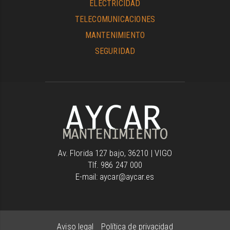
ELECTRICIDAD
TELECOMUNICACIONES
MANTENIMIENTO
SEGURIDAD
Av. Florida 127 bajo, 36210 | VIGO
Tlf. 986 247 000
E-mail: aycar@aycar.es
Aviso legal
Política de privacidad