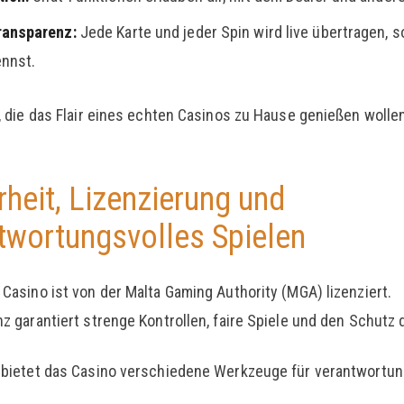
ransparenz:
Jede Karte und jeder Spin wird live übertragen, 
ennst.
, die das Flair eines echten Casinos zu Hause genießen wollen
rheit, Lizenzierung und
twortungsvolles Spielen
 Casino ist von der Malta Gaming Authority (MGA) lizenziert.
nz garantiert strenge Kontrollen, faire Spiele und den Schutz 
 bietet das Casino verschiedene Werkzeuge für verantwortun