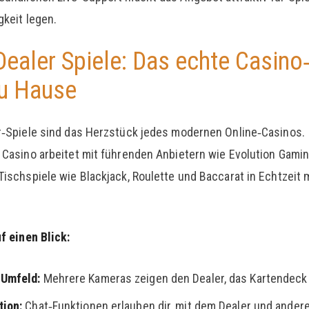
gkeit legen.
Dealer Spiele: Das echte Casino
u Hause
r‑Spiele sind das Herzstück jedes modernen Online‑Casinos.
 Casino arbeitet mit führenden Anbietern wie Evolution Gam
Tischspiele wie Blackjack, Roulette und Baccarat in Echtzeit 
f einen Blick:
 Umfeld:
Mehrere Kameras zeigen den Dealer, das Kartendeck 
tion:
Chat‑Funktionen erlauben dir, mit dem Dealer und ander