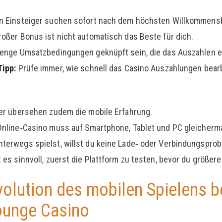
n Einsteiger suchen sofort nach dem höchsten Willkommens
roßer Bonus ist nicht automatisch das Beste für dich.
 enge Umsatzbedingungen geknüpft sein, die das Auszahlen 
Tipp:
Prüfe immer, wie schnell das Casino Auszahlungen bearb
.
ler übersehen zudem die mobile Erfahrung.
Online‑Casino muss auf Smartphone, Tablet und PC gleicherma
terwegs spielst, willst du keine Lade‑ oder Verbindungspro
 es sinnvoll, zuerst die Plattform zu testen, bevor du größere
volution des mobilen Spielens b
ounge Casino