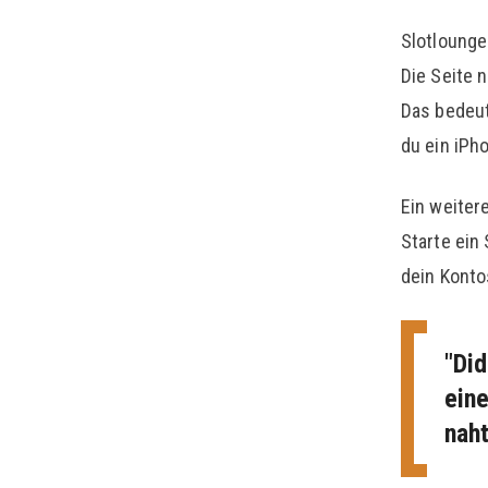
Slotlounge
Die Seite 
Das bedeut
du ein iPh
Ein weiter
Starte ein
dein Konto
Did
eine
nah