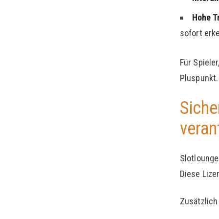
Hohe T
sofort erk
Für Spieler
Pluspunkt.
Siche
veran
Slotlounge
Diese Lize
Zusätzlich