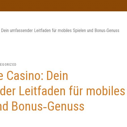
: Dein umfassender Leitfaden für mobiles Spielen und Bonus‑Genuss
EGORIZED
e Casino: Dein
er Leitfaden für mobiles
und Bonus‑Genuss