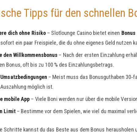
ische Tipps für den schnellen B
ere dich ohne Risiko
– Slotlounge Casino bietet einen
Bonus 
ofort ein paar Freispiele, die du ohne eigenes Geld nutzen k
re den Willkommensbonus
– Nach der ersten Einzahlung erhäl
en Bonus, oft bis zu 100 % des Einzahlungsbetrags.
e Umsatzbedingungen
– Meist muss das Bonusguthaben 30‑f
 Auszahlung möglich ist.
ie mobile App
– Viele Boni werden nur über die mobile Version
n Limit
– Bestimme vor dem Spielen, wie viel du maximal verlie
e Schritte kannst du das Beste aus dem Bonus herausholen u