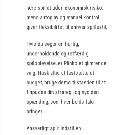
lære spillet uden økonomisk risiko,
mens autoplay og manuel kontrol
giver fleksibilitet til enhver spillestil.
Hvis du søger en hurtig,
underholdende og retfærdig
spiloplevelse, er Plinko et glimrende
valg. Husk altid at fastsætte et
budget, bruge demo‑tilstanden til at
finpudse din strategi, og nyd den
spænding, som hver bolds fald
bringer.
Ansvarligt spil: Indstil en