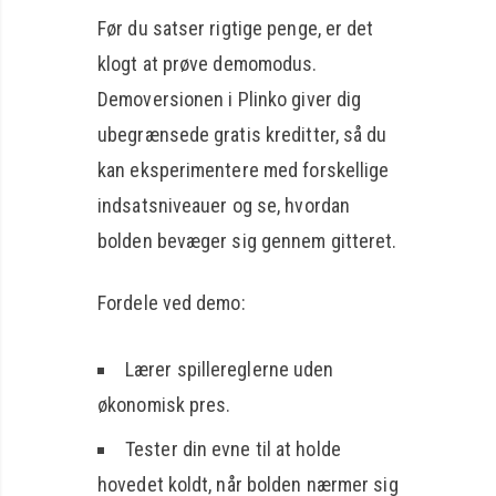
Før du satser rigtige penge, er det
klogt at prøve demomodus.
Demoversionen i Plinko giver dig
ubegrænsede gratis kreditter, så du
kan eksperimentere med forskellige
indsatsniveauer og se, hvordan
bolden bevæger sig gennem gitteret.
Fordele ved demo:
Lærer spillereglerne uden
økonomisk pres.
Tester din evne til at holde
hovedet koldt, når bolden nærmer sig