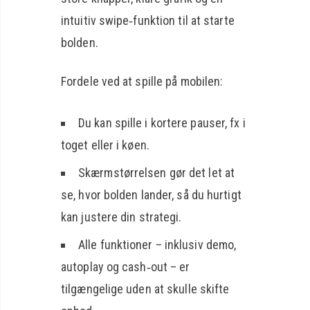
intuitiv swipe‑funktion til at starte
bolden.
Fordele ved at spille på mobilen:
Du kan spille i kortere pauser, fx i
toget eller i køen.
Skærmstørrelsen gør det let at
se, hvor bolden lander, så du hurtigt
kan justere din strategi.
Alle funktioner – inklusiv demo,
autoplay og cash‑out – er
tilgængelige uden at skulle skifte