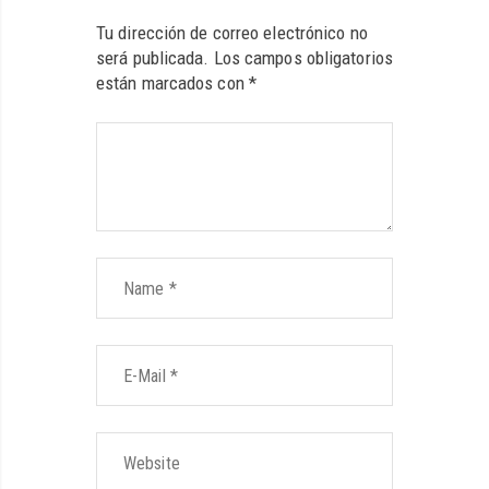
Tu dirección de correo electrónico no
será publicada.
Los campos obligatorios
están marcados con
*