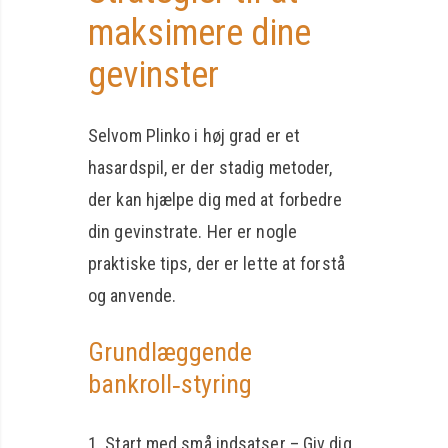
maksimere dine
gevinster
Selvom Plinko i høj grad er et
hasardspil, er der stadig metoder,
der kan hjælpe dig med at forbedre
din gevinstrate. Her er nogle
praktiske tips, der er lette at forstå
og anvende.
Grundlæggende
bankroll‑styring
Start med små indsatser – Giv dig