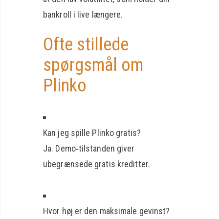
bankroll i live længere.
Ofte stillede
spørgsmål om
Plinko
Kan jeg spille Plinko gratis?
Ja. Demo‑tilstanden giver
ubegrænsede gratis kreditter.
Hvor høj er den maksimale gevinst?