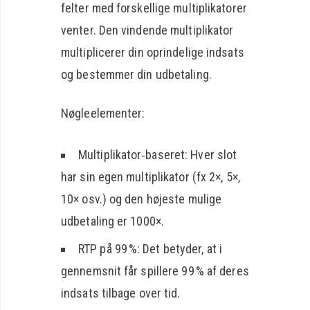
felter med forskellige multiplikatorer
venter. Den vindende multiplikator
multiplicerer din oprindelige indsats
og bestemmer din udbetaling.
Nøgleelementer:
Multiplikator‑baseret: Hver slot
har sin egen multiplikator (fx 2×, 5×,
10× osv.) og den højeste mulige
udbetaling er 1000×.
RTP på 99 %: Det betyder, at i
gennemsnit får spillere 99 % af deres
indsats tilbage over tid.