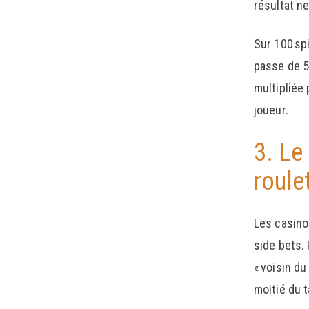
résultat ne
Sur 100 sp
passe de 5
multipliée
joueur.
3. Le
roule
Les casino
side bets. 
« voisin du
moitié du t