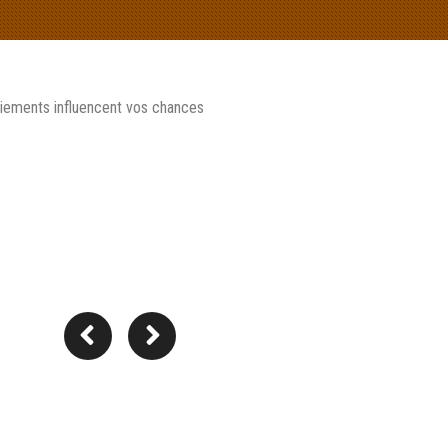
aiements influencent vos chances