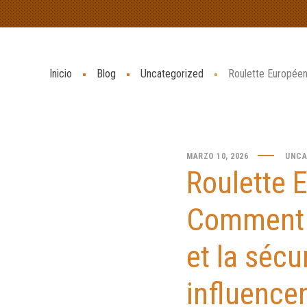
Inicio
Blog
Uncategorized
Roulette Européen
MARZO 10, 2026
UNCA
Roulette 
Comment l
et la séc
influence