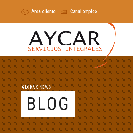
Área cliente
Canal empleo
GLOBAX NEWS
BLOG