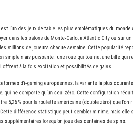
e est l’un des jeux de table les plus emblématiques du monde d
oyer dans les salons de Monte‑Carlo, à Atlantic City ou sur u
e des millions de joueurs chaque semaine. Cette popularité re
 simple mais puissante : une roue qui tourne, une bille qui re
i offrent à la fois excitation et possibilités de gains.
teformes d’i‑gaming européennes, la variante la plus courante
, qui ne comporte qu’un seul zéro. Cette configuration réduit
ntre 5,26 % pour la roulette américaine (double zéro) que l’on 
 Cette différence statistique peut sembler minime, mais elle 
es supplémentaires lorsqu’on joue des centaines de spins.