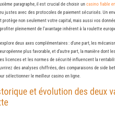
uxième paragraphe, il est crucial de choisir un
casino fiable e
jeu justes avec des protocoles de paiement sécurisés. Un en
t protège non seulement votre capital, mais aussi vos donnée
profiter pleinement de l’avantage inhérent à la roulette euro
e explore deux axes complémentaires : d’une part, les mécanis
 européenne plus favorable, et d’autre part, la manière dont 
es licences et les normes de sécurité influencent la rentabilit
vrirez des analyses chiffrées, des comparaisons de side bets
ur sélectionner le meilleur casino en ligne.
storique et évolution des deux v
tte