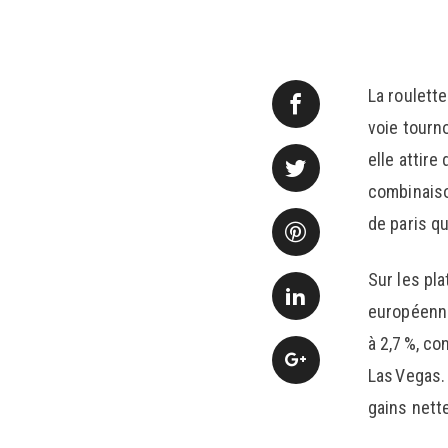
La roulett
voie tourn
elle attir
combinaison
de paris qu
Sur les pla
européenne
à 2,7 %, co
Las Vegas.
gains nett