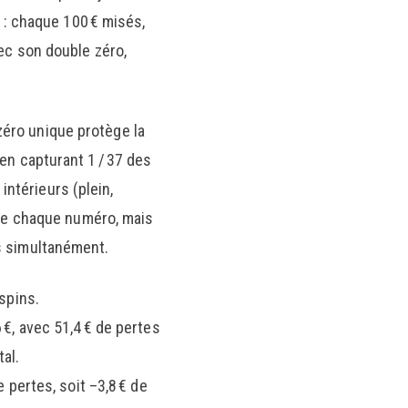
% : chaque 100 € misés,
ec son double zéro,
éro unique protège la
en capturant 1 / 37 des
 intérieurs (plein,
 de chaque numéro, mais
s simultanément.
spins.
 €, avec 51,4 € de pertes
tal.
 pertes, soit –3,8 € de