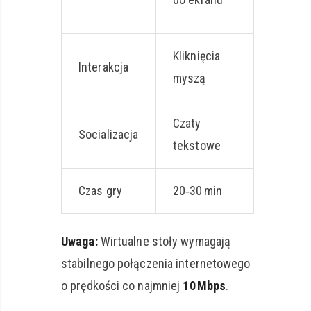
3D
Kliknięcia
Ruchy r
Interakcja
myszą
i gesty
Czaty
Głos i
Socializacja
tekstowe
awatary
Czas gry
20‑30 min
30‑45 m
Uwaga:
Wirtualne stoły wymagają
stabilnego połączenia internetowego
o prędkości co najmniej
10 Mbps
.