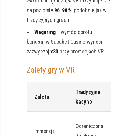
zwrotu dla gracza, w VR utrzymuje się
na poziomie
96‑98 %
, podobnie jak w
tradycyjnych grach.
Wagering
– wymóg obrotu
bonusu; w Supabet Casino wynosi
zazwyczaj
x30
przy promocjach VR.
Zalety gry w VR
Tradycyjne
Kasyno
Zaleta
kasyno
VR
Pełne
Ograniczona
Immersja
zanurze
do ekranu