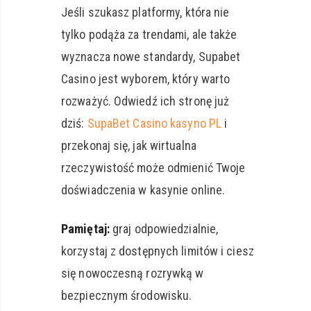
Jeśli szukasz platformy, która nie
tylko podąża za trendami, ale także
wyznacza nowe standardy, Supabet
Casino jest wyborem, który warto
rozważyć. Odwiedź ich stronę już
dziś:
SupaBet Casino kasyno PL
i
przekonaj się, jak wirtualna
rzeczywistość może odmienić Twoje
doświadczenia w kasynie online.
Pamiętaj:
graj odpowiedzialnie,
korzystaj z dostępnych limitów i ciesz
się nowoczesną rozrywką w
bezpiecznym środowisku.