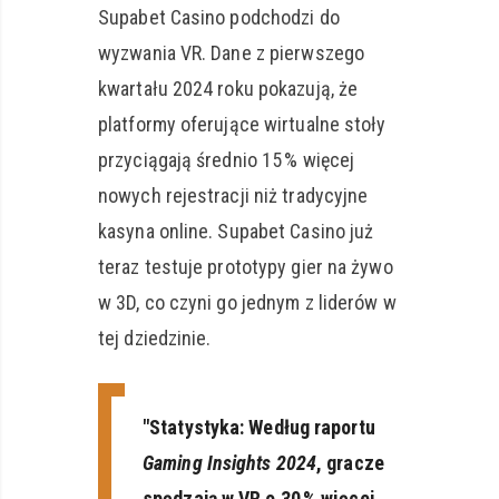
Supabet Casino podchodzi do
wyzwania VR. Dane z pierwszego
kwartału 2024 roku pokazują, że
platformy oferujące wirtualne stoły
przyciągają średnio 15 % więcej
nowych rejestracji niż tradycyjne
kasyna online. Supabet Casino już
teraz testuje prototypy gier na żywo
w 3D, co czyni go jednym z liderów w
tej dziedzinie.
Statystyka: Według raportu
Gaming Insights 2024
, gracze
spędzają w VR o 30 % więcej