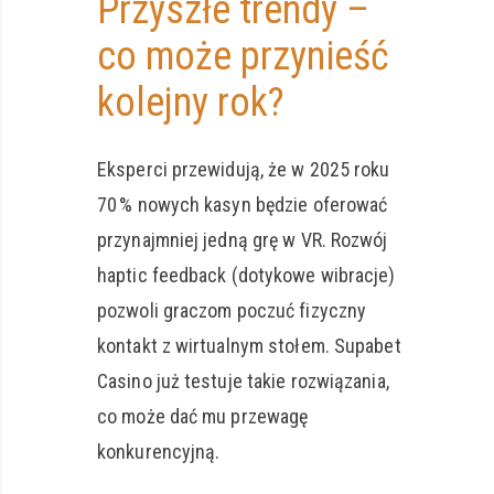
Przyszłe trendy –
co może przynieść
kolejny rok?
Eksperci przewidują, że w 2025 roku
70 % nowych kasyn będzie oferować
przynajmniej jedną grę w VR. Rozwój
haptic feedback (dotykowe wibracje)
pozwoli graczom poczuć fizyczny
kontakt z wirtualnym stołem. Supabet
Casino już testuje takie rozwiązania,
co może dać mu przewagę
konkurencyjną.