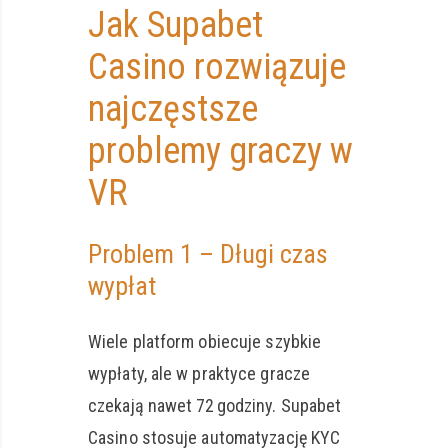
Jak Supabet
Casino rozwiązuje
najczęstsze
problemy graczy w
VR
Problem 1 – Długi czas
wypłat
Wiele platform obiecuje szybkie
wypłaty, ale w praktyce gracze
czekają nawet 72 godziny. Supabet
Casino stosuje automatyzację KYC