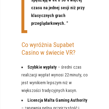
czasu na jednej sesji niż przy
klasycznych grach
przeglądarkowych.
Co wyróżnia Supabet
Casino w świecie VR?
Szybkie wypłaty
– średni czas
realizacji wypłat wynosi 22 minuty, co
jest wynikiem lepszym niż w
większości tradycyjnych kasyn.
Licencja Malta Gaming Authority
– zapewnia pełną przejrzystość i