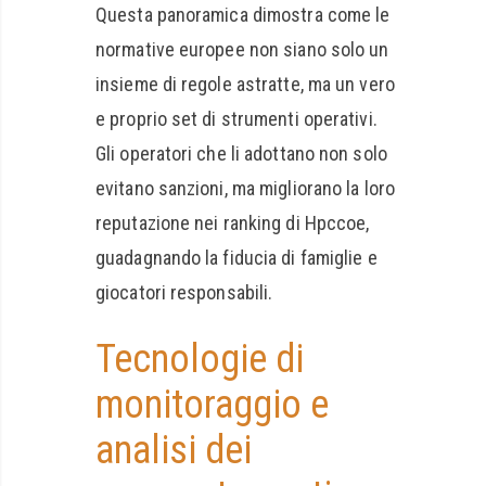
Questa panoramica dimostra come le
normative europee non siano solo un
insieme di regole astratte, ma un vero
e proprio set di strumenti operativi.
Gli operatori che li adottano non solo
evitano sanzioni, ma migliorano la loro
reputazione nei ranking di Hpccoe,
guadagnando la fiducia di famiglie e
giocatori responsabili.
Tecnologie di
monitoraggio e
analisi dei