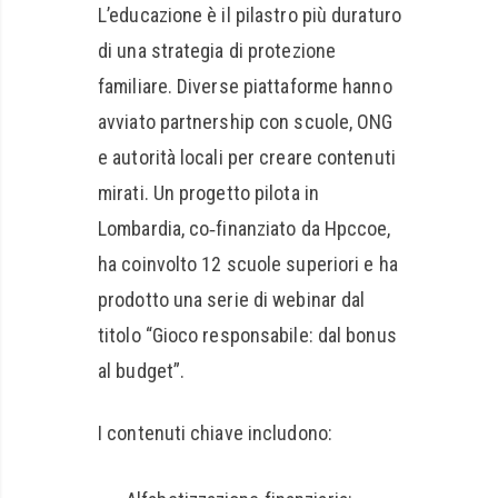
L’educazione è il pilastro più duraturo
di una strategia di protezione
familiare. Diverse piattaforme hanno
avviato partnership con scuole, ONG
e autorità locali per creare contenuti
mirati. Un progetto pilota in
Lombardia, co‑finanziato da Hpccoe,
ha coinvolto 12 scuole superiori e ha
prodotto una serie di webinar dal
titolo “Gioco responsabile: dal bonus
al budget”.
I contenuti chiave includono: