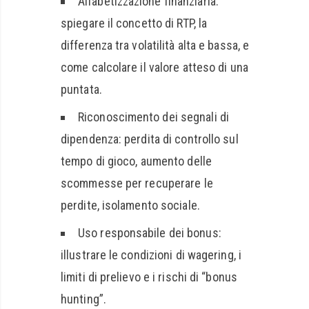
Alfabetizzazione finanziaria:
spiegare il concetto di RTP, la
differenza tra volatilità alta e bassa, e
come calcolare il valore atteso di una
puntata.
Riconoscimento dei segnali di
dipendenza: perdita di controllo sul
tempo di gioco, aumento delle
scommesse per recuperare le
perdite, isolamento sociale.
Uso responsabile dei bonus:
illustrare le condizioni di wagering, i
limiti di prelievo e i rischi di “bonus
hunting”.