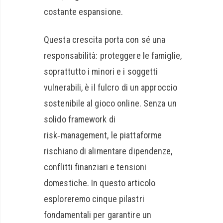
costante espansione.
Questa crescita porta con sé una
responsabilità: proteggere le famiglie,
soprattutto i minori e i soggetti
vulnerabili, è il fulcro di un approccio
sostenibile al gioco online. Senza un
solido framework di
risk‑management, le piattaforme
rischiano di alimentare dipendenze,
conflitti finanziari e tensioni
domestiche. In questo articolo
esploreremo cinque pilastri
fondamentali per garantire un