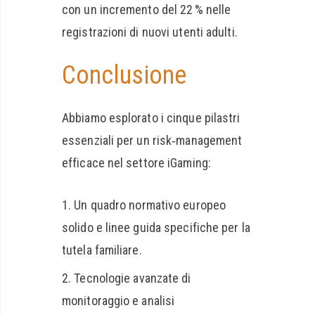
con un incremento del 22 % nelle
registrazioni di nuovi utenti adulti.
Conclusione
Abbiamo esplorato i cinque pilastri
essenziali per un risk‑management
efficace nel settore iGaming:
Un quadro normativo europeo
solido e linee guida specifiche per la
tutela familiare.
Tecnologie avanzate di
monitoraggio e analisi