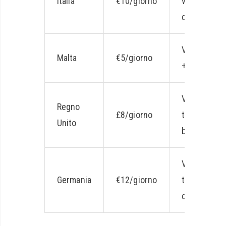
Italia
€10/giorno
verifica
documento
Video‑call
Malta
€5/giorno
+ OCR
Verifica
Regno
£8/giorno
tramite
Unito
banca
Verifica
Germania
€12/giorno
tramite ID
digitale