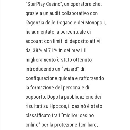
“StarPlay Casino”, un operatore che,
grazie a un audit collaborativo con
l’Agenzia delle Dogane e dei Monopoli,
ha aumentato la percentuale di
account con limiti di deposito attivi
dal 38 % al 71 % in sei mesi. Il
miglioramento è stato ottenuto
introducendo un “wizard” di
configurazione guidata e rafforzando
la formazione del personale di
supporto. Dopo la pubblicazione dei
risultati su Hpccoe, il casinò è stato
classificato tra i “migliori casino
online” per la protezione familiare,