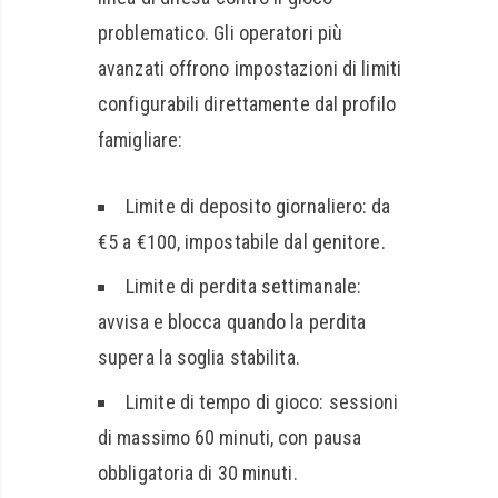
problematico. Gli operatori più
avanzati offrono impostazioni di limiti
configurabili direttamente dal profilo
famigliare:
Limite di deposito giornaliero: da
€5 a €100, impostabile dal genitore.
Limite di perdita settimanale:
avvisa e blocca quando la perdita
supera la soglia stabilita.
Limite di tempo di gioco: sessioni
di massimo 60 minuti, con pausa
obbligatoria di 30 minuti.