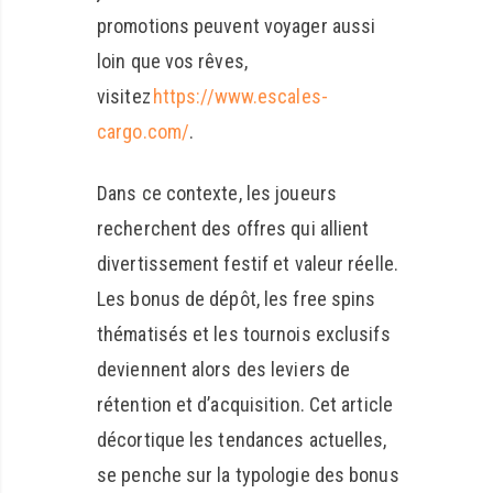
promotions peuvent voyager aussi
loin que vos rêves,
visitez
https://www.escales-
cargo.com/
.
Dans ce contexte, les joueurs
recherchent des offres qui allient
divertissement festif et valeur réelle.
Les bonus de dépôt, les free spins
thématisés et les tournois exclusifs
deviennent alors des leviers de
rétention et d’acquisition. Cet article
décortique les tendances actuelles,
se penche sur la typologie des bonus