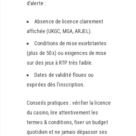
d’alerte :
Absence de licence clairement
affichée (UKGC, MGA, ARJEL).
Conditions de mise exorbitantes
(plus de 50 x) ou exigences de mise
sur des jeux à RTP très faible.
Dates de validité floues ou
expirées dès l’inscription.
Conseils pratiques : vérifier la licence
du casino, lire attentivement les
termes & conditions, fixer un budget
quotidien et ne jamais dépasser ses