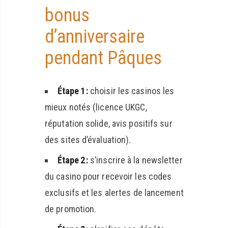
bonus
d’anniversaire
pendant Pâques
Étape 1 :
choisir les casinos les
mieux notés (licence UKGC,
réputation solide, avis positifs sur
des sites d’évaluation).
Étape 2 :
s’inscrire à la newsletter
du casino pour recevoir les codes
exclusifs et les alertes de lancement
de promotion.