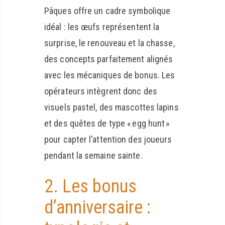
Pâques offre un cadre symbolique
idéal : les œufs représentent la
surprise, le renouveau et la chasse,
des concepts parfaitement alignés
avec les mécaniques de bonus. Les
opérateurs intègrent donc des
visuels pastel, des mascottes lapins
et des quêtes de type « egg hunt »
pour capter l’attention des joueurs
pendant la semaine sainte.
2. Les bonus
d’anniversaire :