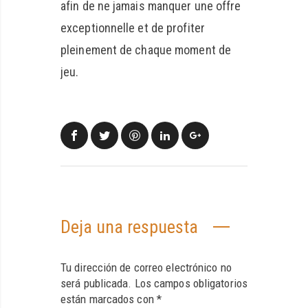
afin de ne jamais manquer une offre
exceptionnelle et de profiter
pleinement de chaque moment de
jeu.
Deja una respuesta
Tu dirección de correo electrónico no
será publicada.
Los campos obligatorios
están marcados con
*