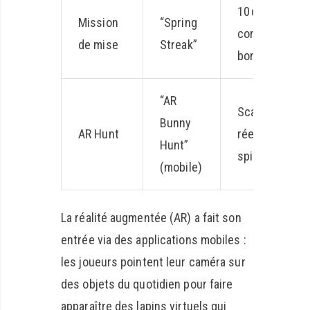
10 déposes
Mission
“Spring
consécutives,
de mise
Streak”
bonus 50 €
“AR
Scan d’objets
Bunny
AR Hunt
réels, free
Hunt”
spins
(mobile)
La réalité augmentée (AR) a fait son
entrée via des applications mobiles :
les joueurs pointent leur caméra sur
des objets du quotidien pour faire
apparaître des lapins virtuels qui