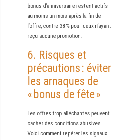
bonus d’anniversaire restent actifs
au moins un mois après la fin de
l’offre, contre 38 % pour ceux n’ayant
reçu aucune promotion.
6. Risques et
précautions : éviter
les arnaques de
« bonus de fête »
Les offres trop alléchantes peuvent
cacher des conditions abusives.
Voici comment repérer les signaux