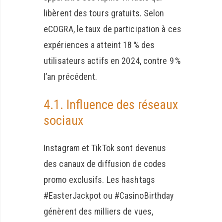
libèrent des tours gratuits. Selon
eCOGRA, le taux de participation à ces
expériences a atteint 18 % des
utilisateurs actifs en 2024, contre 9 %
l’an précédent.
4.1. Influence des réseaux
sociaux
Instagram et TikTok sont devenus
des canaux de diffusion de codes
promo exclusifs. Les hashtags
#EasterJackpot ou #CasinoBirthday
génèrent des milliers de vues,