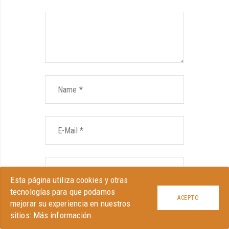
Esta página utiliza cookies y otras
tecnologías para que podamos
ACEPTO
mejorar su experiencia en nuestros
sitios:
Más información.