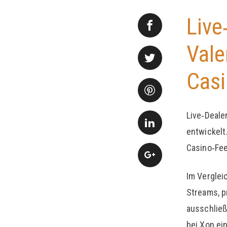
Live
Vale
Casi
Live‑Deale
entwickelt.
Casino‑Fee
Im Verglei
Streams, p
ausschließ
bei Xon ein