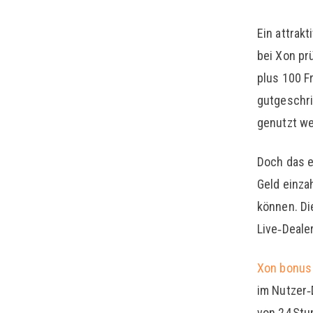
Ein attrakt
bei Xon pr
plus 100 F
gutgeschri
genutzt we
Doch das e
Geld einzah
können. Die
Live‑Deale
Xon bonus
im Nutzer‑
von 24 Stu