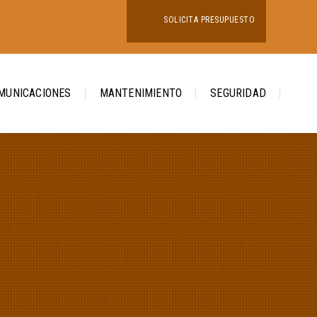
SOLICITA PRESUPUESTO
MUNICACIONES
MANTENIMIENTO
SEGURIDAD