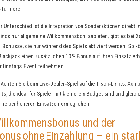
‑Turniere.
er Unterschied ist die Integration von Sonderaktionen direkt 
inos nur allgemeine Willkommensboni anbieten, gibt es bei X
r‑Bonusse, die nur während des Spiels aktiviert werden. So k
Blackjack einen zusätzlichen 10 % Bonus auf Ihren Einsatz erh
ntinstags‑Event teilnehmen.
 Achten Sie beim Live‑Dealer‑Spiel auf die Tisch‑Limits. Xon b
ts, die ideal für Spieler mit kleinerem Budget sind und gleich
ne bei höheren Einsätzen ermöglichen.
Willkommensbonus und der
onus ohne Einzahlung – ein star