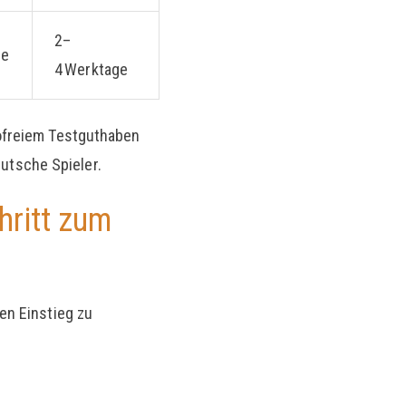
2–
ge
4 Werktage
ofreiem Testguthaben
eutsche Spieler.
hritt zum
en Einstieg zu