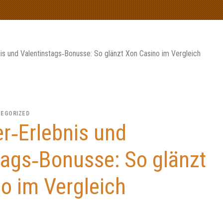
nis und Valentinstags‑Bonusse: So glänzt Xon Casino im Vergleich
EGORIZED
er‑Erlebnis und
tags‑Bonusse: So glänzt
o im Vergleich