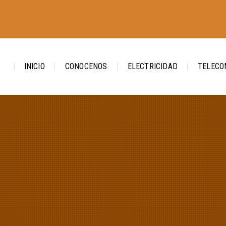
INICIO
CONOCENOS
ELECTRICIDAD
TELECO