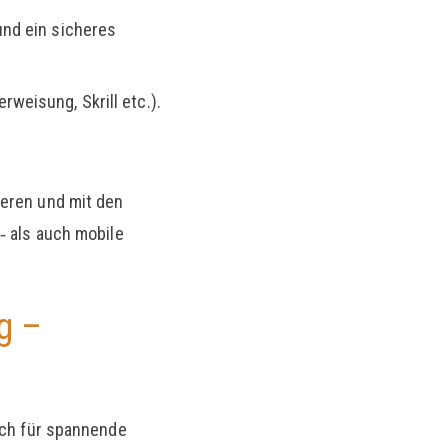
und ein sicheres
weisung, Skrill etc.).
ieren und mit den
‑ als auch mobile
g –
uch für spannende