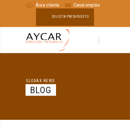
Área cliente
Canal empleo
SOLICITA PRESUPUESTO
GLOBAX NEWS
BLOG