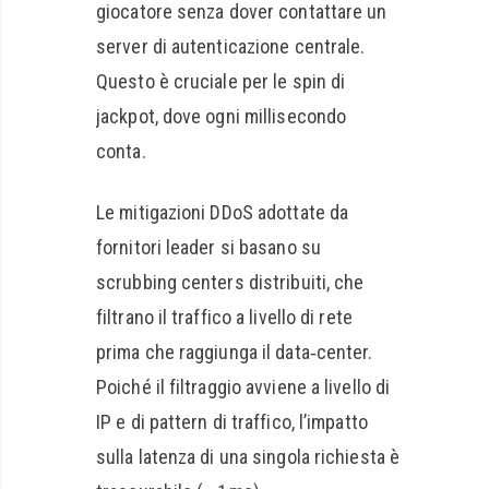
giocatore senza dover contattare un
server di autenticazione centrale.
Questo è cruciale per le spin di
jackpot, dove ogni millisecondo
conta.
Le mitigazioni DDoS adottate da
fornitori leader si basano su
scrubbing centers distribuiti, che
filtrano il traffico a livello di rete
prima che raggiunga il data‑center.
Poiché il filtraggio avviene a livello di
IP e di pattern di traffico, l’impatto
sulla latenza di una singola richiesta è