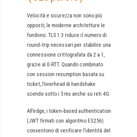
Velocità e sicurezza non sono più
opposti; le moderne architetture le
fondono. TLS 1.3 riduce il numero di
round‑trip necessari per stabilire una
connessione crittografata da 2 a 1,
grazie al 0‑RTT. Quando combinato
con session resumption basata su
ticket, l’overhead di handshake
scende sotto i 5 ms anche su reti 4G.
All’edge, i token‑based authentication
(JWT firmati con algoritmo ES256)
consentono di verificare l’identità del