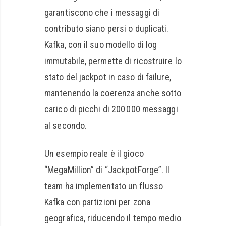
garantiscono che i messaggi di
contributo siano persi o duplicati.
Kafka, con il suo modello di log
immutabile, permette di ricostruire lo
stato del jackpot in caso di failure,
mantenendo la coerenza anche sotto
carico di picchi di 200 000 messaggi
al secondo.
Un esempio reale è il gioco
“MegaMillion” di “JackpotForge”. Il
team ha implementato un flusso
Kafka con partizioni per zona
geografica, riducendo il tempo medio