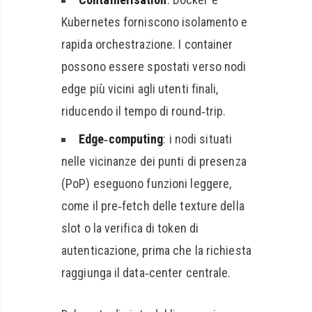
Kubernetes forniscono isolamento e
rapida orchestrazione. I container
possono essere spostati verso nodi
edge più vicini agli utenti finali,
riducendo il tempo di round‑trip.
Edge‑computing
: i nodi situati
nelle vicinanze dei punti di presenza
(PoP) eseguono funzioni leggere,
come il pre‑fetch delle texture della
slot o la verifica di token di
autenticazione, prima che la richiesta
raggiunga il data‑center centrale.