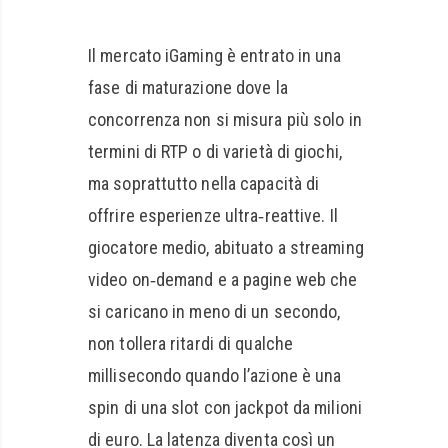
Il mercato iGaming è entrato in una
fase di maturazione dove la
concorrenza non si misura più solo in
termini di RTP o di varietà di giochi,
ma soprattutto nella capacità di
offrire esperienze ultra‑reattive. Il
giocatore medio, abituato a streaming
video on‑demand e a pagine web che
si caricano in meno di un secondo,
non tollera ritardi di qualche
millisecondo quando l’azione è una
spin di una slot con jackpot da milioni
di euro. La latenza diventa così un