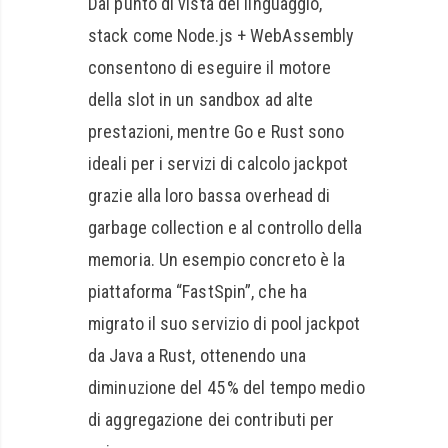
Dal punto di vista del linguaggio,
stack come Node.js + WebAssembly
consentono di eseguire il motore
della slot in un sandbox ad alte
prestazioni, mentre Go e Rust sono
ideali per i servizi di calcolo jackpot
grazie alla loro bassa overhead di
garbage collection e al controllo della
memoria. Un esempio concreto è la
piattaforma “FastSpin”, che ha
migrato il suo servizio di pool jackpot
da Java a Rust, ottenendo una
diminuzione del 45 % del tempo medio
di aggregazione dei contributi per