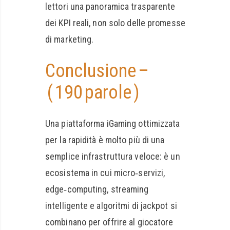
lettori una panoramica trasparente
dei KPI reali, non solo delle promesse
di marketing.
Conclusione –
( 190 parole )
Una piattaforma iGaming ottimizzata
per la rapidità è molto più di una
semplice infrastruttura veloce: è un
ecosistema in cui micro‑servizi,
edge‑computing, streaming
intelligente e algoritmi di jackpot si
combinano per offrire al giocatore