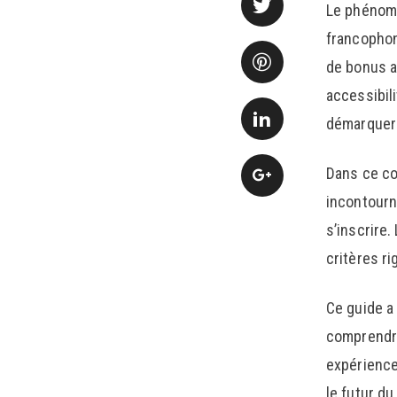
Le phénomè
francophone
de bonus a
accessibil
démarquer p
Dans ce c
incontourn
s’inscrire
critères ri
Ce guide a 
comprendre
expérience
le futur du