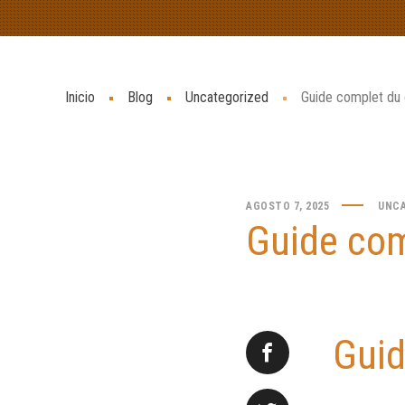
Inicio
Blog
Uncategorized
Guide complet du 
AGOSTO 7, 2025
UNC
Guide com
Guid