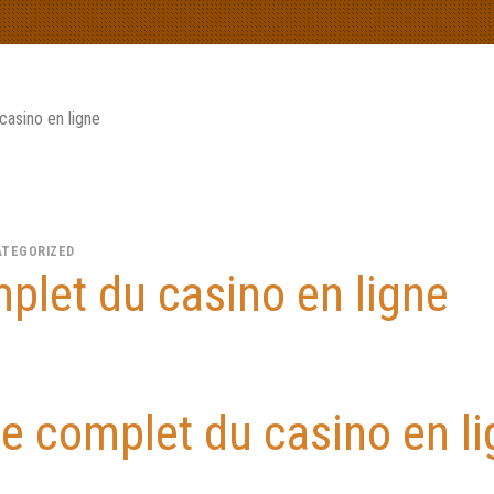
casino en ligne
ATEGORIZED
plet du casino en ligne
e complet du casino en l