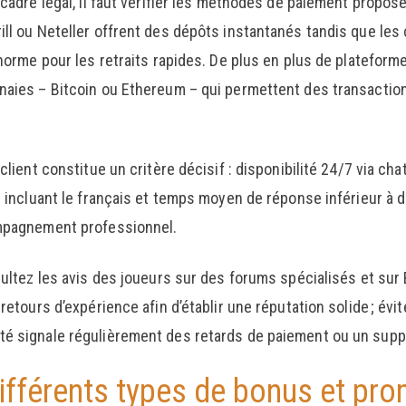
cadre légal, il faut vérifier les méthodes de paiement propos
ll ou Neteller offrent des dépôts instantanés tandis que les
 norme pour les retraits rapides. De plus en plus de plateform
aies – Bitcoin ou Ethereum – qui permettent des transacti
client constitue un critère décisif : disponibilité 24/7 via cha
e incluant le français et temps moyen de réponse inférieur à
mpagnement professionnel.
sultez les avis des joueurs sur des forums spécialisés et su
retours d’expérience afin d’établir une réputation solide ; évit
 signale régulièrement des retards de paiement ou un suppo
ifférents types de bonus et pr