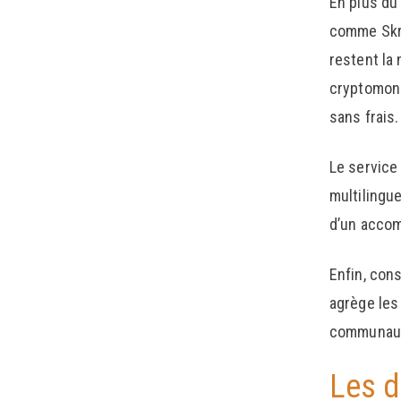
En plus du 
comme Skri
restent la
cryptomonn
sans frais.
Le service 
multilingu
d’un acco
Enfin, con
agrège les 
communauté
Les d