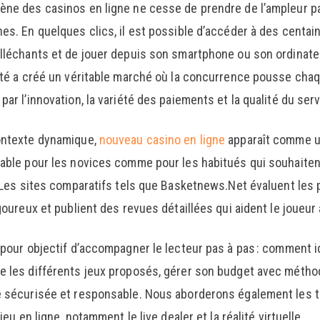
ne des casinos en ligne ne cesse de prendre de l’ampleur pa
s. En quelques clics, il est possible d’accéder à des centain
lléchants et de jouer depuis son smartphone ou son ordinateu
ité a créé un véritable marché où la concurrence pousse cha
ar l’innovation, la variété des paiements et la qualité du serv
ontexte dynamique,
nouveau casino en ligne
apparaît comme u
able pour les novices comme pour les habitués qui souhaiten
. Les sites comparatifs tels que Basketnews.Net évaluent les
goureux et publient des revues détaillées qui aident le joueur à
pour objectif d’accompagner le lecteur pas à pas : comment ide
 les différents jeux proposés, gérer son budget avec méthod
 sécurisée et responsable. Nous aborderons également les 
 jeu en ligne, notamment le live dealer et la réalité virtuelle.