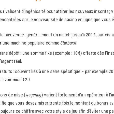
 rivalisent d’ingéniosité pour attirer les nouveaux inscrits ; 
encontrées sur le nouveau site de casino en ligne que vous é
e bienvenue : généralement un match jusqu’à 200 €, parfois
ur une machine populaire comme
Starburst
.
ans dépôt : une somme fixe (exemple : 10 €) offerte dès l’ins
’argent réel.
ratuits : souvent liés à une série spécifique – par exemple 20
 avoir misé €20.
ions de mise (
wagering
) varient fortement d’un opérateur à l’a
nifie que vous devez miser trente fois le montant du bonus ava
ujours ce chiffre avec votre style de jeu afin d’éviter une per