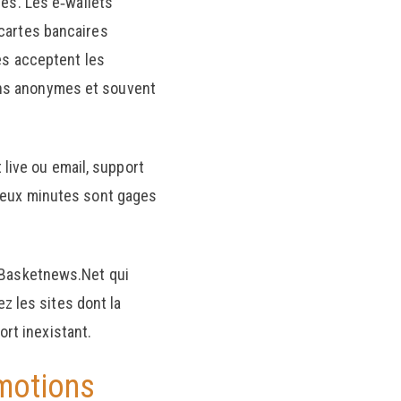
ées. Les e‑wallets
 cartes bancaires
es acceptent les
ons anonymes et souvent
t live ou email, support
 deux minutes sont gages
r Basketnews.Net qui
ez les sites dont la
rt inexistant.
omotions