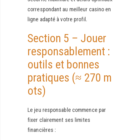
correspondant au meilleur casino en
ligne adapté à votre profil.
Section 5 – Jouer
responsablement :
outils et bonnes
pratiques (≈ 270 m
ots)
Le jeu responsable commence par
fixer clairement ses limites
financières :