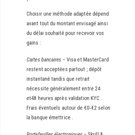
Choisir une méthode adaptée dépend
avant tout du montant envisagé ainsi
du délai souhaité pour recevoir vos
gains :
Cartes bancaires
– Visa et MasterCard
restent acceptées partout ; dépôt
instantané tandis que retrait
nécessite généralement entre 24
et48 heures après validation KYC .
Frais éventuels autour de €0‑€2 selon
la banque émettrice .
Portefeuilles électroniques
– Skrill &