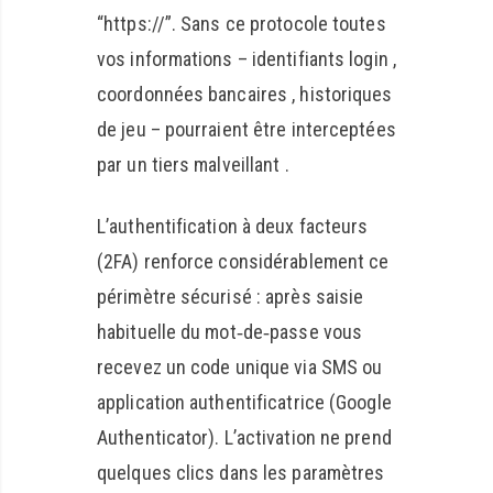
“https://”. Sans ce protocole toutes
vos informations – identifiants login ,
coordonnées bancaires , historiques
de jeu – pourraient être interceptées
par un tiers malveillant .
L’authentification à deux facteurs
(2FA) renforce considérablement ce
périmètre sécurisé : après saisie
habituelle du mot‑de‑passe vous
recevez un code unique via SMS ou
application authentificatrice (Google
Authenticator). L’activation ne prend
quelques clics dans les paramètres