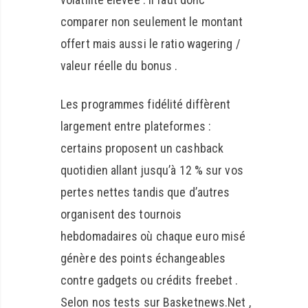
comparer non seulement le montant
offert mais aussi le ratio wagering /
valeur réelle du bonus .
Les programmes fidélité diffèrent
largement entre plateformes :
certains proposent un cashback
quotidien allant jusqu’à 12 % sur vos
pertes nettes tandis que d’autres
organisent des tournois
hebdomadaires où chaque euro misé
génère des points échangeables
contre gadgets ou crédits freebet .
Selon nos tests sur Basketnews.Net ,