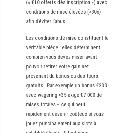
(« €10 offerts dès inscription ») avec
conditions de mise élevées (>30x)
afin d’éviter l’abus .
Les conditions de mise constituent le
véritable piège : elles déterminent
combien vous devez miser avant
pouvoir retirer votre gain net
provenant du bonus ou des tours
gratuits . Par exemple un bonus €200
avec wagering ×35 exige €7 000 de
mises totales – ce qui peut
rapidement devenir coûteux si vous
jouez principalement aux slots à
volatilité élevée . Il faut donc