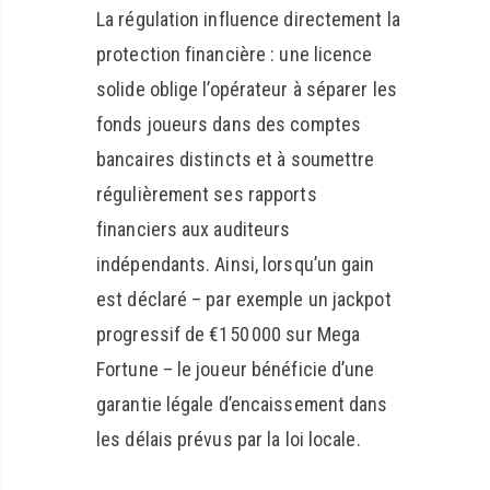
La régulation influence directement la
protection financière : une licence
solide oblige l’opérateur à séparer les
fonds joueurs dans des comptes
bancaires distincts et à soumettre
régulièrement ses rapports
financiers aux auditeurs
indépendants. Ainsi, lorsqu’un gain
est déclaré – par exemple un jackpot
progressif de €150 000 sur Mega
Fortune – le joueur bénéficie d’une
garantie légale d’encaissement dans
les délais prévus par la loi locale.