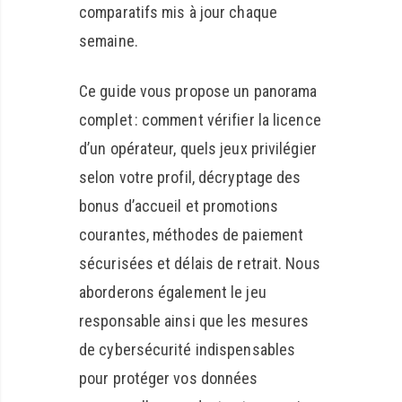
comparatifs mis à jour chaque
semaine.
Ce guide vous propose un panorama
complet : comment vérifier la licence
d’un opérateur, quels jeux privilégier
selon votre profil, décryptage des
bonus d’accueil et promotions
courantes, méthodes de paiement
sécurisées et délais de retrait. Nous
aborderons également le jeu
responsable ainsi que les mesures
de cybersécurité indispensables
pour protéger vos données