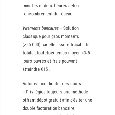
minutes et deux heures selon
l’encombrement du réseau .
Virements bancaires
– Solution
classique pour gros montants
(>€5 000) car elle assure traçabilité
totale ; toutefois temps moyen =3‑5
jours ouvrés et frais pouvant
atteindre €15 .
Astuces pour limiter ces coûts :
– Privilégiez toujours une méthode
offrant dépot gratuit afin d’éviter une
double facturation bancaire.