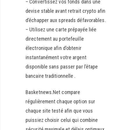
– Convertissez vos fonds dans une
devise stable avant retrait crypto afin
d’échapper aux spreads défavorables.
– Utilisez une carte prépayée liée
directement au portefeuille
électronique afin d’obtenir
instantanément votre argent
disponible sans passer par l’étape
bancaire traditionnelle .
Basketnews.Net compare
régulièrement chaque option sur
chaque site testé afin que vous
puissiez choisir celui qui combine
sécurité maximale et délais optimaux