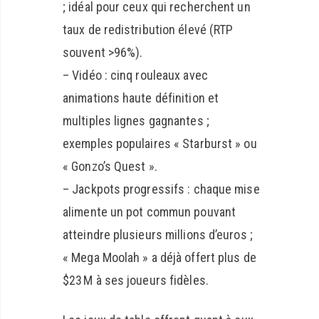
; idéal pour ceux qui recherchent un
taux de redistribution élevé (RTP
souvent >96%).
– Vidéo : cinq rouleaux avec
animations haute définition et
multiples lignes gagnantes ;
exemples populaires « Starburst » ou
« Gonzo’s Quest ».
– Jackpots progressifs : chaque mise
alimente un pot commun pouvant
atteindre plusieurs millions d’euros ;
« Mega Moolah » a déjà offert plus de
$23 M à ses joueurs fidèles.