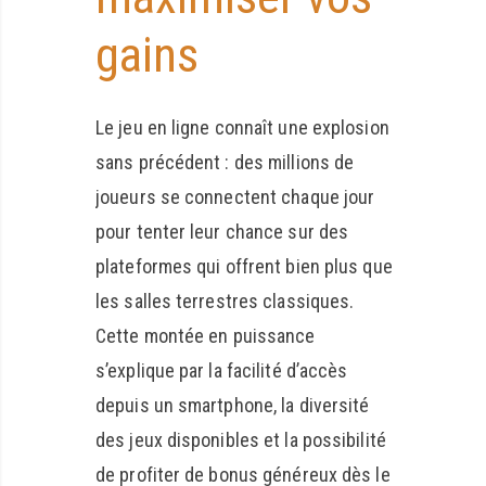
gains
Le jeu en ligne connaît une explosion
sans précédent : des millions de
joueurs se connectent chaque jour
pour tenter leur chance sur des
plateformes qui offrent bien plus que
les salles terrestres classiques.
Cette montée en puissance
s’explique par la facilité d’accès
depuis un smartphone, la diversité
des jeux disponibles et la possibilité
de profiter de bonus généreux dès le