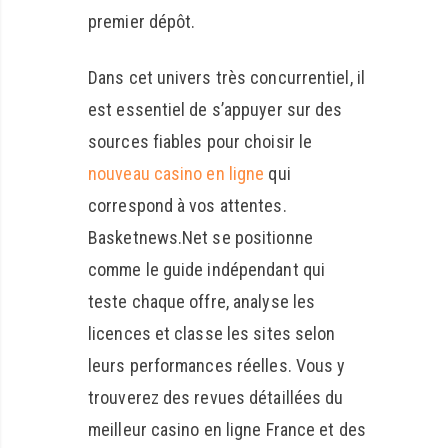
premier dépôt.
Dans cet univers très concurrentiel, il
est essentiel de s’appuyer sur des
sources fiables pour choisir le
nouveau casino en ligne
qui
correspond à vos attentes.
Basketnews.Net se positionne
comme le guide indépendant qui
teste chaque offre, analyse les
licences et classe les sites selon
leurs performances réelles. Vous y
trouverez des revues détaillées du
meilleur casino en ligne France et des