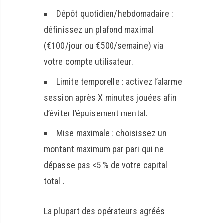
Dépôt quotidien/hebdomadaire :
définissez un plafond maximal
(€100/jour ou €500/semaine) via
votre compte utilisateur.
Limite temporelle : activez l’alarme
session après X minutes jouées afin
d’éviter l’épuisement mental.
Mise maximale : choisissez un
montant maximum par pari qui ne
dépasse pas <5 % de votre capital
total .
La plupart des opérateurs agréés