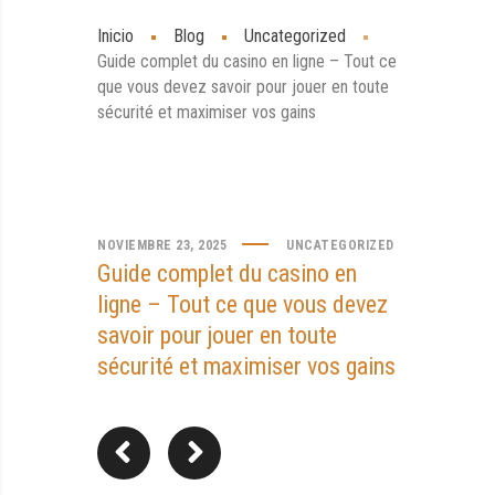
Inicio
Blog
Uncategorized
Guide complet du casino en ligne – Tout ce
que vous devez savoir pour jouer en toute
sécurité et maximiser vos gains
NOVIEMBRE 23, 2025
UNCATEGORIZED
Guide complet du casino en
ligne – Tout ce que vous devez
savoir pour jouer en toute
sécurité et maximiser vos gains