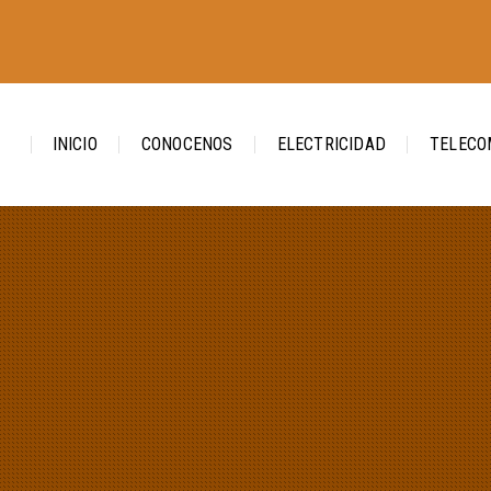
INICIO
CONOCENOS
ELECTRICIDAD
TELECO