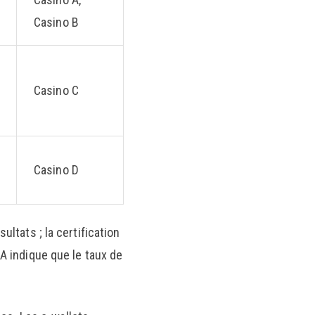
Casino B
Casino C
Casino D
ltats ; la certification
A indique que le taux de