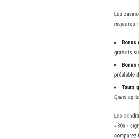
Les casinos
majeures r
Bonus 
gratuits s
Bonus 
préalable d
Tours g
Quest
après
Les condit
« 30x » sig
comparez to