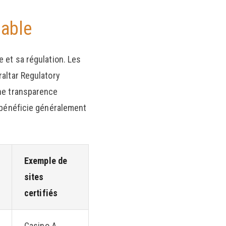
iable
 et sa régulation. Les
raltar Regulatory
une transparence
r bénéficie généralement
Exemple de
sites
certifiés
Casino A,