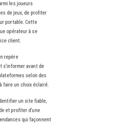
rmi les joueurs
es de jeux, de profiter
r portable. Cette
que opérateur à se
ice client.
n repère
t s’informer avant de
 plateformes selon des
 faire un choix éclairé.
ntifier un site fiable,
e et profiter d’une
tendances qui façonnent