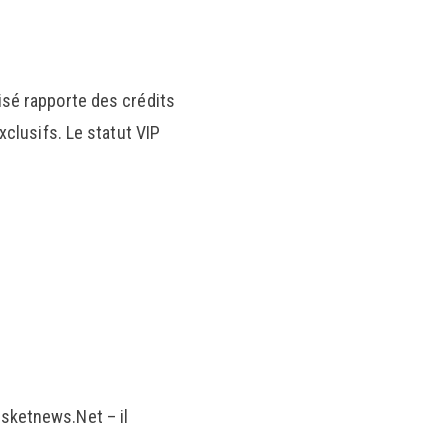
sé rapporte des crédits
clusifs. Le statut VIP
asketnews.Net – il