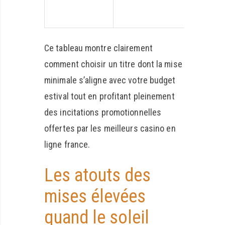
Ce tableau montre clairement
comment choisir un titre dont la mise
minimale s’aligne avec votre budget
estival tout en profitant pleinement
des incitations promotionnelles
offertes par les meilleurs casino en
ligne france.
Les atouts des
mises élevées
quand le soleil