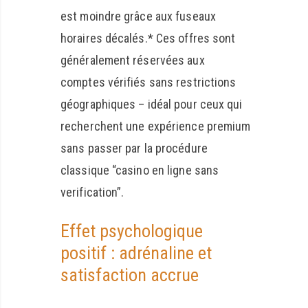
est moindre grâce aux fuseaux
horaires décalés.* Ces offres sont
généralement réservées aux
comptes vérifiés sans restrictions
géographiques – idéal pour ceux qui
recherchent une expérience premium
sans passer par la procédure
classique “casino en ligne sans
verification”.
Effet psychologique
positif : adrénaline et
satisfaction accrue