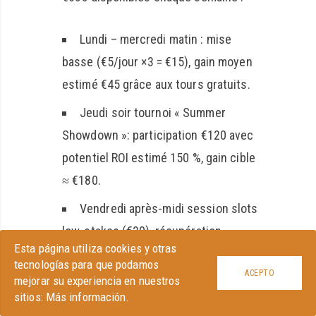
Lundi – mercredi matin : mise
basse (€5/jour ×3 = €15), gain moyen
estimé €45 grâce aux tours gratuits.
Jeudi soir tournoi « Summer
Showdown »: participation €120 avec
potentiel ROI estimé 150 %, gain cible
≈ €180.
Vendredi après-midi session slots
low‑stakes (€20), récupération
Esta página utiliza cookies y otras
possible via bonus dépôt +20 % →
tecnologías para que podamos
ACEPTO
crédit supplémentaire €4.
mejorar su experiencia en nuestros
sitios:
Más información.
Samedi nuit cash back haute