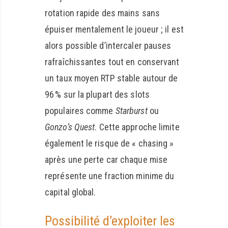
rotation rapide des mains sans
épuiser mentalement le joueur ; il est
alors possible d’intercaler pauses
rafraîchissantes tout en conservant
un taux moyen RTP stable autour de
96 % sur la plupart des slots
populaires comme
Starburst
ou
Gonzo’s Quest
. Cette approche limite
également le risque de « chasing »
après une perte car chaque mise
représente une fraction minime du
capital global.
Possibilité d’exploiter les