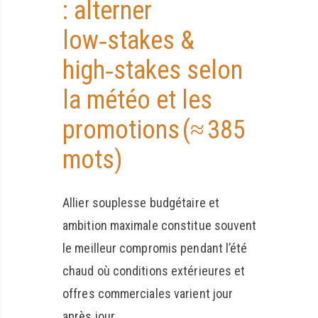
: alterner
low‑stakes &
high‑stakes selon
la météo et les
promotions (≈ 385
mots)
Allier souplesse budgétaire et
ambition maximale constitue souvent
le meilleur compromis pendant l’été
chaud où conditions extérieures et
offres commerciales varient jour
après jour.