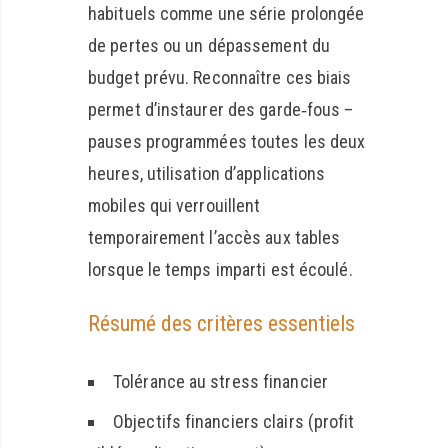
habituels comme une série prolongée
de pertes ou un dépassement du
budget prévu. Reconnaître ces biais
permet d’instaurer des garde‑fous –
pauses programmées toutes les deux
heures, utilisation d’applications
mobiles qui verrouillent
temporairement l’accès aux tables
lorsque le temps imparti est écoulé.
Résumé des critères essentiels
Tolérance au stress financier
Objectifs financiers clairs (profit