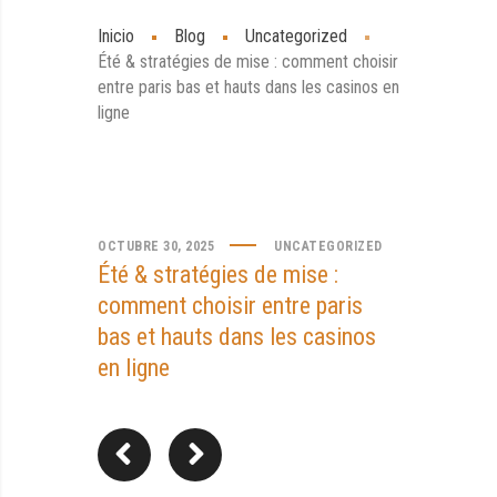
Inicio
Blog
Uncategorized
Été & stratégies de mise : comment choisir
entre paris bas et hauts dans les casinos en
ligne
OCTUBRE 30, 2025
UNCATEGORIZED
Été & stratégies de mise :
comment choisir entre paris
bas et hauts dans les casinos
en ligne