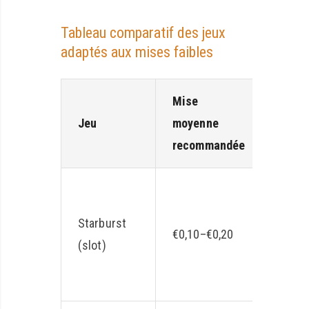
Tableau comparatif des jeux
adaptés aux mises faibles
Mise
Jeu
moyenne
Volati
recommandée
Starburst
€0,10–€0,20
Faible
(slot)