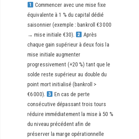
Commencer avec une mise fixe
équivalente à 1 % du capital dédié
saisonnier (exemple : bankroll €3 000
→ mise initiale €30).
Après
chaque gain supérieur à deux fois la
mise initiale augmenter
progressivement (+20 %) tant que le
solde reste supérieur au double du
point mort initialisé (bankroll >
€6 000).
En cas de perte
consécutive dépassant trois tours
réduire immédiatement la mise à 50 %
du niveau précédent afin de
préserver la marge opérationnelle