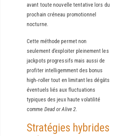
avant toute nouvelle tentative lors du
prochain créneau promotionnel
nocturne.
Cette méthode permet non
seulement d’exploiter pleinement les
jackpots progressifs mais aussi de
profiter intelligemment des bonus
high‑roller tout en limitant les dégâts
éventuels liés aux fluctuations
typiques des jeux haute volatilité
comme
Dead or Alive 2
.
Stratégies hybrides