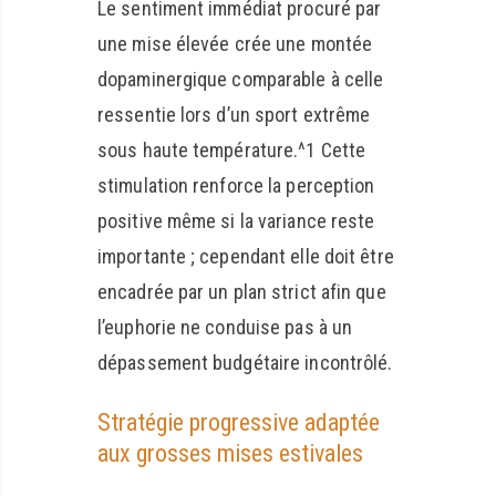
Le sentiment immédiat procuré par
une mise élevée crée une montée
dopaminergique comparable à celle
ressentie lors d’un sport extrême
sous haute température.^1 Cette
stimulation renforce la perception
positive même si la variance reste
importante ; cependant elle doit être
encadrée par un plan strict afin que
l’euphorie ne conduise pas à un
dépassement budgétaire incontrôlé.
Stratégie progressive adaptée
aux grosses mises estivales