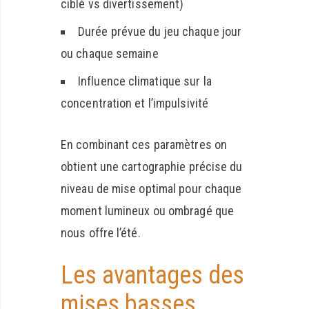
ciblé vs divertissement)
Durée prévue du jeu chaque jour
ou chaque semaine
Influence climatique sur la
concentration et l’impulsivité
En combinant ces paramètres on
obtient une cartographie précise du
niveau de mise optimal pour chaque
moment lumineux ou ombragé que
nous offre l’été.
Les avantages des
mises basses