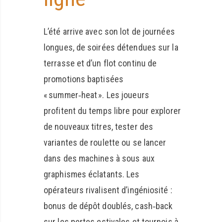
L’été arrive avec son lot de journées
longues, de soirées détendues sur la
terrasse et d’un flot continu de
promotions baptisées
« summer‑heat ». Les joueurs
profitent du temps libre pour explorer
de nouveaux titres, tester des
variantes de roulette ou se lancer
dans des machines à sous aux
graphismes éclatants. Les
opérateurs rivalisent d’ingéniosité :
bonus de dépôt doublés, cash‑back
sur les pertes estivales et tournois à