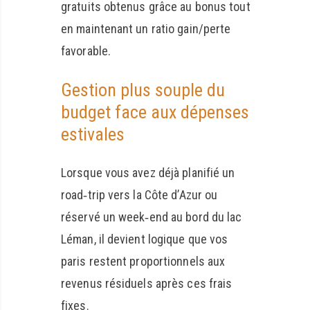
gratuits obtenus grâce au bonus tout
en maintenant un ratio gain/perte
favorable.
Gestion plus souple du
budget face aux dépenses
estivales
Lorsque vous avez déjà planifié un
road‑trip vers la Côte d’Azur ou
réservé un week‑end au bord du lac
Léman, il devient logique que vos
paris restent proportionnels aux
revenus résiduels après ces frais
fixes.