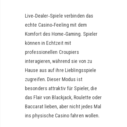
Live‑Dealer‑Spiele verbinden das
echte Casino‑Feeling mit dem
Komfort des Home‑Gaming. Spieler
können in Echtzeit mit
professionellen Croupiers
interagieren, während sie von zu
Hause aus auf ihre Lieblingsspiele
zugreifen. Dieser Modus ist
besonders attraktiv für Spieler, die
das Flair von Blackjack, Roulette oder
Baccarat lieben, aber nicht jedes Mal
ins physische Casino fahren wollen.