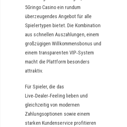
5Gringo Casino ein rundum
überzeugendes Angebot für alle
Spielertypen bietet. Die Kombination
aus schnellen Auszahlungen, einem
großzügigen Willkommensbonus und
einem transparenten VIP‑System
macht die Plattform besonders
attraktiv.
Für Spieler, die das
Live‑Dealer‑Feeling lieben und
gleichzeitig von modernen
Zahlungsoptionen sowie einem
starken Kundenservice profitieren