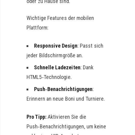
oder zu Hause sind.
Wichtige Features der mobilen
Plattform:
Responsive Design
: Passt sich
jeder Bildschirmgröße an.
Schnelle Ladezeiten
: Dank
HTML5‑Technologie.
Push‑Benachrichtigungen
:
Erinnern an neue Boni und Turniere.
Pro Tipp:
Aktivieren Sie die
Push‑Benachrichtigungen, um keine