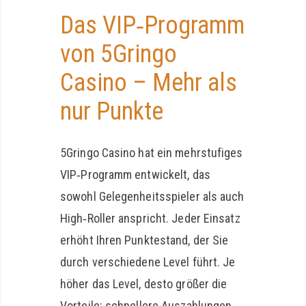
Das VIP‑Programm
von 5Gringo
Casino – Mehr als
nur Punkte
5Gringo Casino hat ein mehrstufiges
VIP‑Programm entwickelt, das
sowohl Gelegenheitsspieler als auch
High‑Roller anspricht. Jeder Einsatz
erhöht Ihren Punktestand, der Sie
durch verschiedene Level führt. Je
höher das Level, desto größer die
Vorteile: schnellere Auszahlungen,