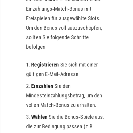
Einzahlungs‑Match‑Bonus mit
Freispielen für ausgewählte Slots.
Um den Bonus voll auszuschöpfen,
sollten Sie folgende Schritte
befolgen:
Registrieren
Sie sich mit einer
gültigen E‑Mail‑Adresse.
Einzahlen
Sie den
Mindesteinzahlungsbetrag, um den
vollen Match‑Bonus zu erhalten.
Wählen
Sie die Bonus‑Spiele aus,
die zur Bedingung passen (z. B.