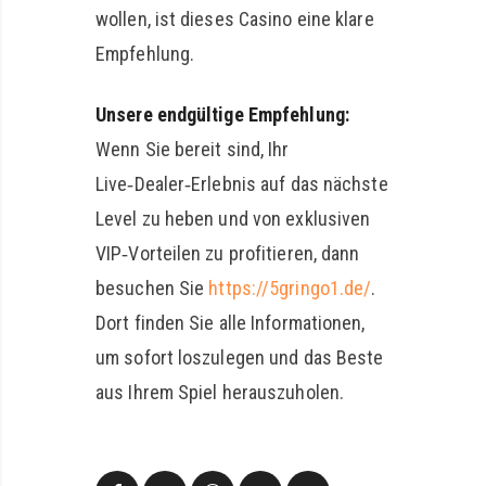
wollen, ist dieses Casino eine klare
Empfehlung.
Unsere endgültige Empfehlung:
Wenn Sie bereit sind, Ihr
Live‑Dealer‑Erlebnis auf das nächste
Level zu heben und von exklusiven
VIP‑Vorteilen zu profitieren, dann
besuchen Sie
https://5gringo1.de/
.
Dort finden Sie alle Informationen,
um sofort loszulegen und das Beste
aus Ihrem Spiel herauszuholen.