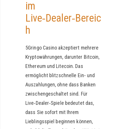
im
Live‑Dealer‑Bereic
h
5Gringo Casino akzeptiert mehrere
Kryptowährungen, darunter Bitcoin,
Ethereum und Litecoin. Das
ermöglicht blitzschnelle Ein- und
Auszahlungen, ohne dass Banken
zwischengeschaltet sind. Für
Live‑Dealer‑Spiele bedeutet das,
dass Sie sofort mit Ihrem
Lieblingsspiel beginnen können,