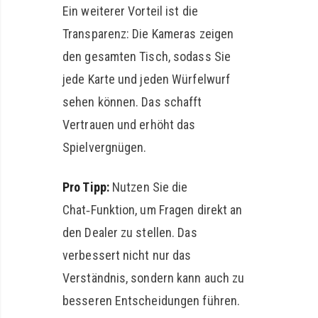
Ein weiterer Vorteil ist die
Transparenz: Die Kameras zeigen
den gesamten Tisch, sodass Sie
jede Karte und jeden Würfelwurf
sehen können. Das schafft
Vertrauen und erhöht das
Spielvergnügen.
Pro Tipp:
Nutzen Sie die
Chat‑Funktion, um Fragen direkt an
den Dealer zu stellen. Das
verbessert nicht nur das
Verständnis, sondern kann auch zu
besseren Entscheidungen führen.