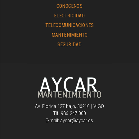
CONOCENOS
ELECTRICIDAD
TELECOMUNICACIONES
MANTENIMIENTO
SEGURIDAD
Av. Florida 127 bajo, 36210 | VIGO
Tlf. 986 247 000
E-mail: aycar@aycar.es