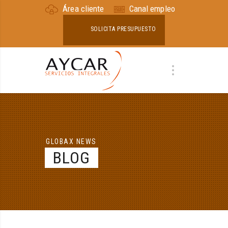
Área cliente
Canal empleo
SOLICITA PRESUPUESTO
GLOBAX NEWS
BLOG