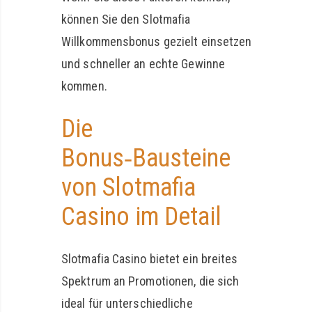
können Sie den Slotmafia
Willkommensbonus gezielt einsetzen
und schneller an echte Gewinne
kommen.
Die
Bonus‑Bausteine
von Slotmafia
Casino im Detail
Slotmafia Casino bietet ein breites
Spektrum an Promotionen, die sich
ideal für unterschiedliche