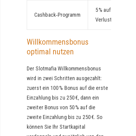
5 % auf
Cashback‑Programm
2
Verluste
Willkommensbonus
optimal nutzen
Der Slotmafia Willkommensbonus
wird in zwei Schritten ausgezahlt:
zuerst ein 100 % Bonus auf die erste
Einzahlung bis zu 250 €, dann ein
zweiter Bonus von 50 % auf die
zweite Einzahlung bis zu 250 €. So
können Sie Ihr Startkapital