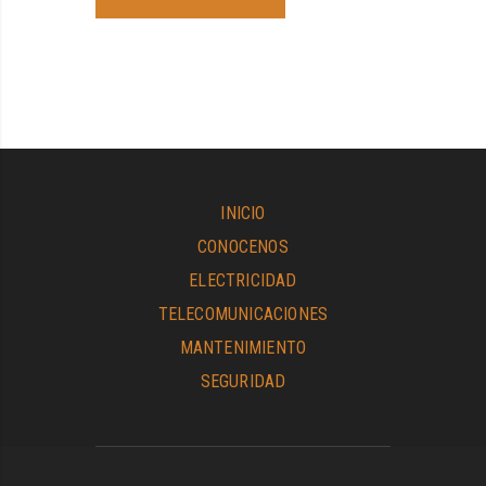
INICIO
CONOCENOS
ELECTRICIDAD
TELECOMUNICACIONES
MANTENIMIENTO
SEGURIDAD