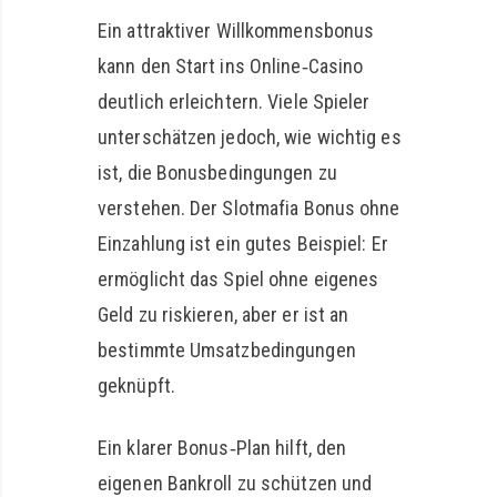
Ein attraktiver Willkommensbonus
kann den Start ins Online‑Casino
deutlich erleichtern. Viele Spieler
unterschätzen jedoch, wie wichtig es
ist, die Bonusbedingungen zu
verstehen. Der Slotmafia Bonus ohne
Einzahlung ist ein gutes Beispiel: Er
ermöglicht das Spiel ohne eigenes
Geld zu riskieren, aber er ist an
bestimmte Umsatzbedingungen
geknüpft.
Ein klarer Bonus‑Plan hilft, den
eigenen Bankroll zu schützen und