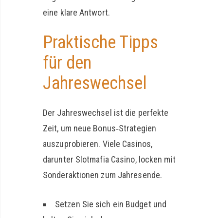
eine klare Antwort.
Praktische Tipps
für den
Jahreswechsel
Der Jahreswechsel ist die perfekte
Zeit, um neue Bonus‑Strategien
auszuprobieren. Viele Casinos,
darunter Slotmafia Casino, locken mit
Sonderaktionen zum Jahresende.
Setzen Sie sich ein Budget und