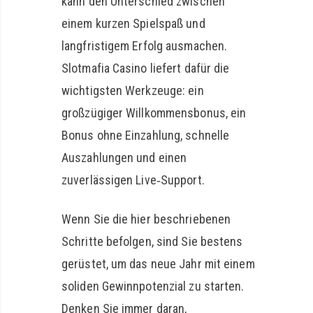
kann den Unterschied zwischen
einem kurzen Spielspaß und
langfristigem Erfolg ausmachen.
Slotmafia Casino liefert dafür die
wichtigsten Werkzeuge: ein
großzügiger Willkommensbonus, ein
Bonus ohne Einzahlung, schnelle
Auszahlungen und einen
zuverlässigen Live‑Support.
Wenn Sie die hier beschriebenen
Schritte befolgen, sind Sie bestens
gerüstet, um das neue Jahr mit einem
soliden Gewinnpotenzial zu starten.
Denken Sie immer daran,