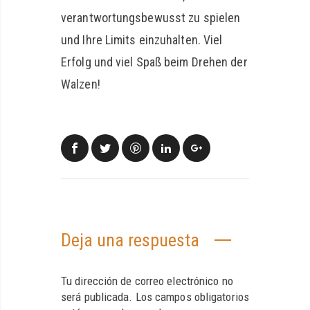
verantwortungsbewusst zu spielen
und Ihre Limits einzuhalten. Viel
Erfolg und viel Spaß beim Drehen der
Walzen!
Deja una respuesta
Tu dirección de correo electrónico no
será publicada.
Los campos obligatorios