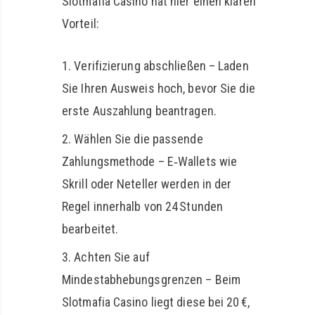
Slotmafia Casino hat hier einen klaren
Vorteil:
Verifizierung abschließen – Laden
Sie Ihren Ausweis hoch, bevor Sie die
erste Auszahlung beantragen.
Wählen Sie die passende
Zahlungsmethode – E‑Wallets wie
Skrill oder Neteller werden in der
Regel innerhalb von 24 Stunden
bearbeitet.
Achten Sie auf
Mindestabhebungsgrenzen – Beim
Slotmafia Casino liegt diese bei 20 €,