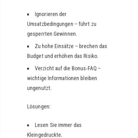
Ignorieren der
Umsatzbedingungen – führt zu
gesperrten Gewinnen.
Zu hohe Einsätze – brechen das
Budget und erhöhen das Risiko.
Verzicht auf die Bonus‑FAQ –
wichtige Informationen bleiben
ungenutzt.
Lösungen:
Lesen Sie immer das
Kleingedruckte.