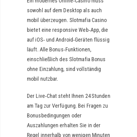
Ein modernes Online‑Casino muss
sowohl auf dem Desktop als auch
mobil überzeugen. Slotmafia Casino
bietet eine responsive Web‑App, die
auf iOS‑ und Android‑Geräten flüssig
läuft. Alle Bonus‑Funktionen,
einschließlich des Slotmafia Bonus
ohne Einzahlung, sind vollständig
mobil nutzbar.
Der Live‑Chat steht Ihnen 24 Stunden
am Tag zur Verfügung. Bei Fragen zu
Bonusbedingungen oder
Auszahlungen erhalten Sie in der
Regel innerhalb von wenigen Minuten