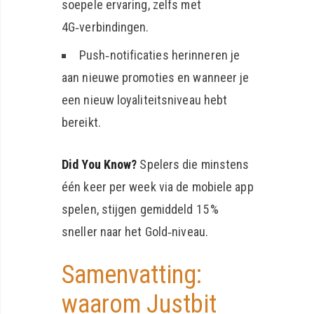
soepele ervaring, zelfs met
4G‑verbindingen.
Push‑notificaties herinneren je
aan nieuwe promoties en wanneer je
een nieuw loyaliteitsniveau hebt
bereikt.
Did You Know?
Spelers die minstens
één keer per week via de mobiele app
spelen, stijgen gemiddeld 15 %
sneller naar het Gold‑niveau.
Samenvatting:
waarom Justbit