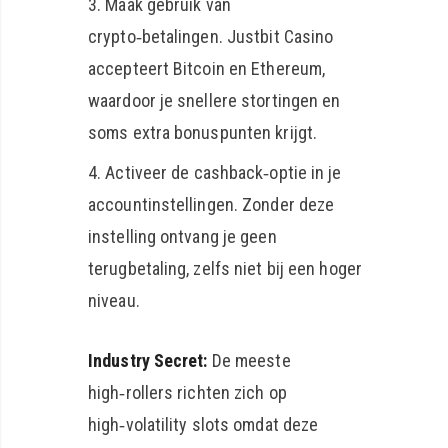
Maak gebruik van
crypto‑betalingen. Justbit Casino
accepteert Bitcoin en Ethereum,
waardoor je snellere stortingen en
soms extra bonuspunten krijgt.
Activeer de cashback‑optie in je
accountinstellingen. Zonder deze
instelling ontvang je geen
terugbetaling, zelfs niet bij een hoger
niveau.
Industry Secret:
De meeste
high‑rollers richten zich op
high‑volatility slots omdat deze