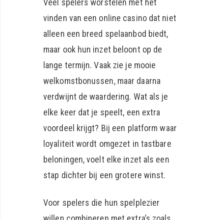
Veel spelers worstelen met het
vinden van een online casino dat niet
alleen een breed spelaanbod biedt,
maar ook hun inzet beloont op de
lange termijn. Vaak zie je mooie
welkomstbonussen, maar daarna
verdwijnt de waardering. Wat als je
elke keer dat je speelt, een extra
voordeel krijgt? Bij een platform waar
loyaliteit wordt omgezet in tastbare
beloningen, voelt elke inzet als een
stap dichter bij een grotere winst.
Voor spelers die hun spelplezier
willen combineren met extra’s zoals