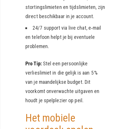
stortingslimieten en tijdslimieten, zijn
direct beschikbaar in je account.
24/7 support via live chat, e‑mail
en telefoon helpt je bij eventuele
problemen.
Pro Tip:
Stel een persoonlijke
verlieslimiet in die gelijk is aan 5 %
van je maandelijkse budget. Dit
voorkomt onverwachte uitgaven en
houdt je spelplezier op peil.
Het mobiele