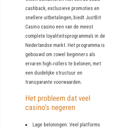
cashback, exclusieve promoties en
snellere uitbetalingen, biedt JustBit
Casino casino een van de meest
complete loyaliteitsprogramma’s in de
Nederlandse markt. Het programma is
gebouwd om zowel beginners als
ervaren high‑rollers te belonen, met
een duidelijke structuur en
transparante voorwaarden.
Het probleem dat veel
casino’s negeren
Lage beloningen: Veel platforms