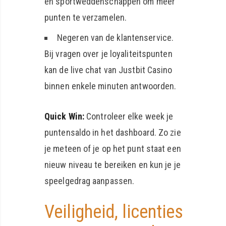
en sportweddenschappen om meer
punten te verzamelen.
Negeren van de klantenservice.
Bij vragen over je loyaliteitspunten
kan de live chat van Justbit Casino
binnen enkele minuten antwoorden.
Quick Win:
Controleer elke week je
puntensaldo in het dashboard. Zo zie
je meteen of je op het punt staat een
nieuw niveau te bereiken en kun je je
speelgedrag aanpassen.
Veiligheid, licenties