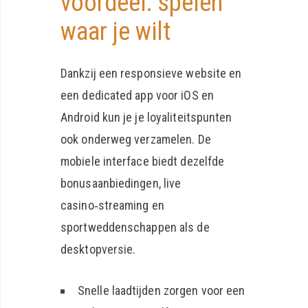
voordeel: spelen
waar je wilt
Dankzij een responsieve website en
een dedicated app voor iOS en
Android kun je je loyaliteitspunten
ook onderweg verzamelen. De
mobiele interface biedt dezelfde
bonusaanbiedingen, live
casino‑streaming en
sportweddenschappen als de
desktopversie.
Snelle laadtijden zorgen voor een