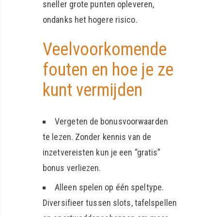
sneller grote punten opleveren,
ondanks het hogere risico.
Veelvoorkomende
fouten en hoe je ze
kunt vermijden
Vergeten de bonusvoorwaarden
te lezen. Zonder kennis van de
inzetvereisten kun je een “gratis”
bonus verliezen.
Alleen spelen op één speltype.
Diversifieer tussen slots, tafelspellen