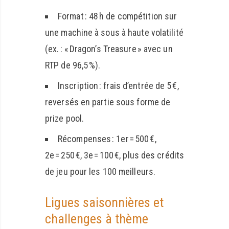
Format : 48 h de compétition sur
une machine à sous à haute volatilité
(ex. : « Dragon’s Treasure » avec un
RTP de 96,5 %).
Inscription : frais d’entrée de 5 €,
reversés en partie sous forme de
prize pool.
Récompenses : 1er = 500 €,
2e = 250 €, 3e = 100 €, plus des crédits
de jeu pour les 100 meilleurs.
Ligues saisonnières et
challenges à thème