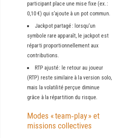
participant place une mise fixe (ex. :
0,10 €) qui s’ajoute à un pot commun.
Jackpot partagé : lorsqu’un
symbole rare apparaît, le jackpot est
réparti proportionnellement aux
contributions.
RTP ajusté : le retour au joueur
(RTP) reste similaire à la version solo,
mais la volatilité perçue diminue
grâce à la répartition du risque.
Modes « team‑play » et
missions collectives