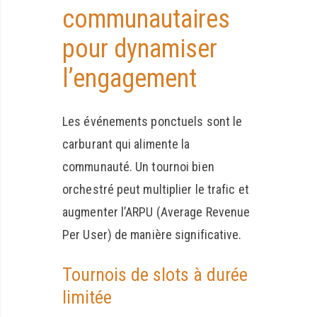
communautaires
pour dynamiser
l’engagement
Les événements ponctuels sont le
carburant qui alimente la
communauté. Un tournoi bien
orchestré peut multiplier le trafic et
augmenter l’ARPU (Average Revenue
Per User) de manière significative.
Tournois de slots à durée
limitée