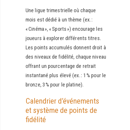
Une ligue trimestrielle où chaque
mois est dédié à un thème (ex. :
« Cinéma », « Sports ») encourage les
joueurs à explorer différents titres.
Les points accumulés donnent droit à
des niveaux de fidélité, chaque niveau
offrant un pourcentage de retrait
instantané plus élevé (ex. : 1 % pour le
bronze, 3 % pour le platine).
Calendrier d’événements
et système de points de
fidélité