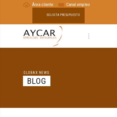
Área cliente
Canal empleo
SOLICITA PRESUPUESTO
GLOBAX NEWS
BLOG