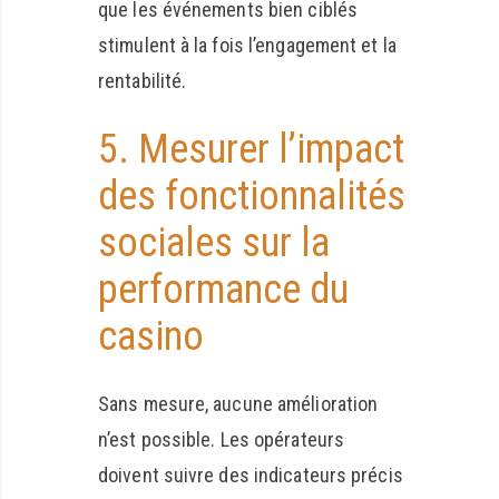
que les événements bien ciblés
stimulent à la fois l’engagement et la
rentabilité.
5. Mesurer l’impact
des fonctionnalités
sociales sur la
performance du
casino
Sans mesure, aucune amélioration
n’est possible. Les opérateurs
doivent suivre des indicateurs précis