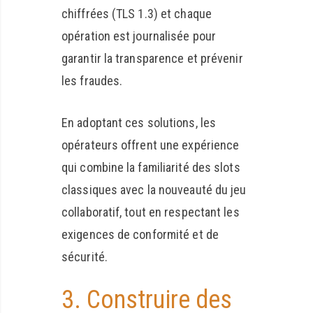
chiffrées (TLS 1.3) et chaque
opération est journalisée pour
garantir la transparence et prévenir
les fraudes.
En adoptant ces solutions, les
opérateurs offrent une expérience
qui combine la familiarité des slots
classiques avec la nouveauté du jeu
collaboratif, tout en respectant les
exigences de conformité et de
sécurité.
3. Construire des