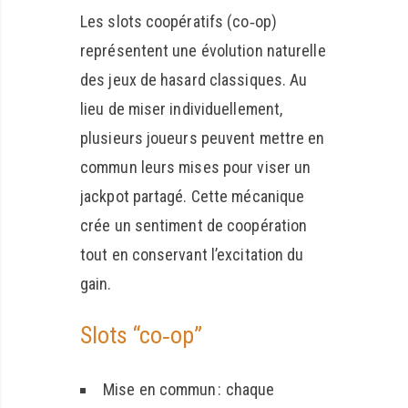
Les slots coopératifs (co‑op)
représentent une évolution naturelle
des jeux de hasard classiques. Au
lieu de miser individuellement,
plusieurs joueurs peuvent mettre en
commun leurs mises pour viser un
jackpot partagé. Cette mécanique
crée un sentiment de coopération
tout en conservant l’excitation du
gain.
Slots “co‑op”
Mise en commun : chaque