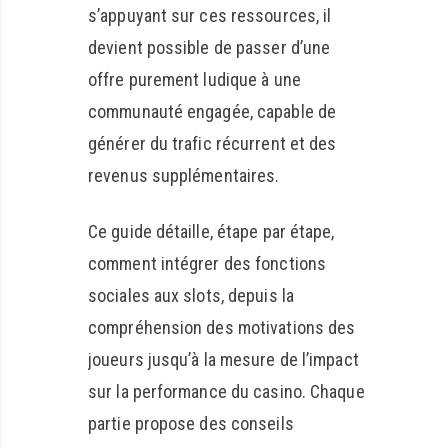
s’appuyant sur ces ressources, il
devient possible de passer d’une
offre purement ludique à une
communauté engagée, capable de
générer du trafic récurrent et des
revenus supplémentaires.
Ce guide détaille, étape par étape,
comment intégrer des fonctions
sociales aux slots, depuis la
compréhension des motivations des
joueurs jusqu’à la mesure de l’impact
sur la performance du casino. Chaque
partie propose des conseils