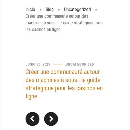
Inicio
Blog
Uncategorized
Créer une communauté autour des
machines à sous : le guide stratégique pour
les casinos en ligne
JUNIO 30, 2025
UNCATEGORIZED
Créer une communauté autour
des machines à sous : le guide
stratégique pour les casinos en
ligne