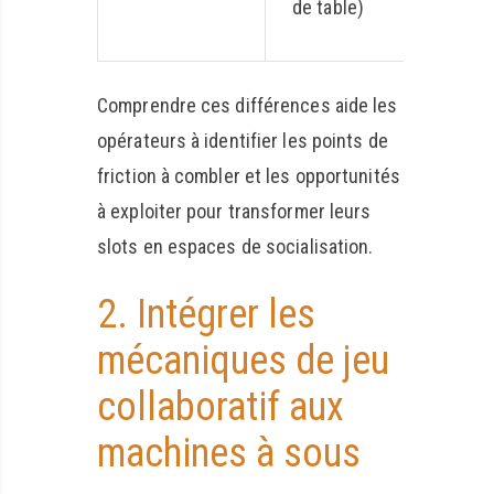
de table)
collec
Comprendre ces différences aide les
opérateurs à identifier les points de
friction à combler et les opportunités
à exploiter pour transformer leurs
slots en espaces de socialisation.
2. Intégrer les
mécaniques de jeu
collaboratif aux
machines à sous