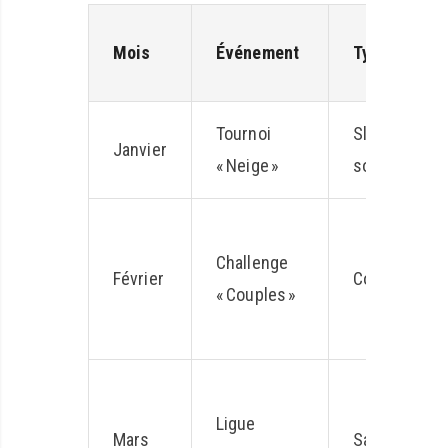
Mois
Événement
Type
Tournoi
Slot
Janvier
« Neige »
solo
Challenge
Février
Co‑op
« Couples »
Ligue
Mars
Saison