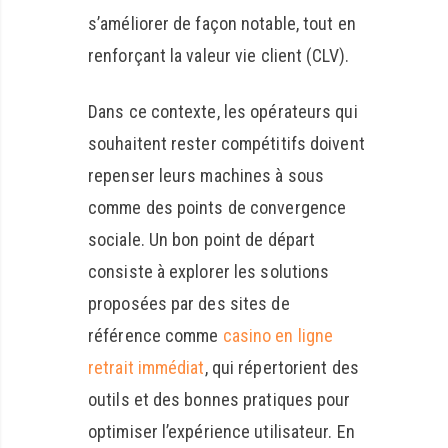
s’améliorer de façon notable, tout en
renforçant la valeur vie client (CLV).
Dans ce contexte, les opérateurs qui
souhaitent rester compétitifs doivent
repenser leurs machines à sous
comme des points de convergence
sociale. Un bon point de départ
consiste à explorer les solutions
proposées par des sites de
référence comme
casino en ligne
retrait immédiat
, qui répertorient des
outils et des bonnes pratiques pour
optimiser l’expérience utilisateur. En