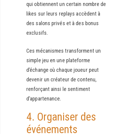
qui obtiennent un certain nombre de
likes sur leurs replays accèdent à
des salons privés et à des bonus
exclusifs.
Ces mécanismes transforment un
simple jeu en une plateforme
d’échange où chaque joueur peut
devenir un créateur de contenu,
renforçant ainsi le sentiment
d’appartenance.
4. Organiser des
événements