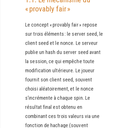
« provably fair »
Le concept « provably fair » repose
sur trois éléments : le server seed, le
client seed et le nonce. Le serveur
publie un hash du server seed avant
la session, ce qui empêche toute
modification ultérieure. Le joueur
fournit son client seed, souvent
choisi aléatoirement, et le nonce
s’incrémente à chaque spin. Le
résultat final est obtenu en
combinant ces trois valeurs via une
fonction de hachage (souvent