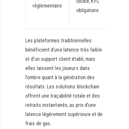
locale, KYC
KYC
réglementaire
obligatoire
(se
juri
Les plateformes traditionnelles
bénéficient d’une latence très faible
et d’un support client établi, mais
elles laissent les joueurs dans
l’ombre quant à la génération des
résultats. Les solutions blockchain
offrent une traçabilité totale et des
retraits instantanés, au prix d’une
latence légèrement supérieure et de
frais de gas.