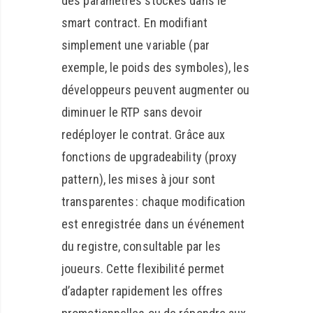
des paramètres stockés dans le
smart contract. En modifiant
simplement une variable (par
exemple, le poids des symboles), les
développeurs peuvent augmenter ou
diminuer le RTP sans devoir
redéployer le contrat. Grâce aux
fonctions de upgradeability (proxy
pattern), les mises à jour sont
transparentes : chaque modification
est enregistrée dans un événement
du registre, consultable par les
joueurs. Cette flexibilité permet
d’adapter rapidement les offres