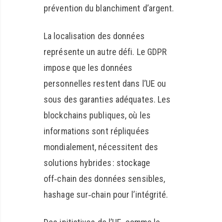
prévention du blanchiment d’argent.
La localisation des données
représente un autre défi. Le GDPR
impose que les données
personnelles restent dans l’UE ou
sous des garanties adéquates. Les
blockchains publiques, où les
informations sont répliquées
mondialement, nécessitent des
solutions hybrides : stockage
off‑chain des données sensibles,
hashage sur‑chain pour l’intégrité.