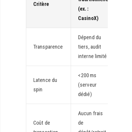
Critère
(ex. :
(ex. 
CasinoX)
Cry
Dépend du
Regi
Transparence
tiers, audit
pre
interne limité
« pr
< 200 ms
Latence du
300
(serveur
spin
(app
dédié)
Aucun frais
Gas
Coût de
de
(var