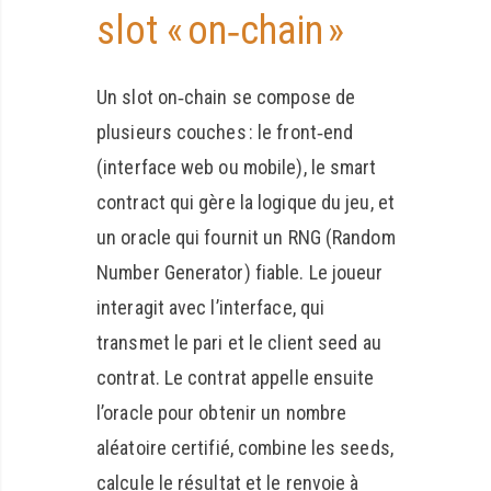
slot « on‑chain »
Un slot on‑chain se compose de
plusieurs couches : le front‑end
(interface web ou mobile), le smart
contract qui gère la logique du jeu, et
un oracle qui fournit un RNG (Random
Number Generator) fiable. Le joueur
interagit avec l’interface, qui
transmet le pari et le client seed au
contrat. Le contrat appelle ensuite
l’oracle pour obtenir un nombre
aléatoire certifié, combine les seeds,
calcule le résultat et le renvoie à