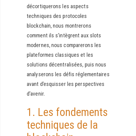
décortiquerons les aspects
techniques des protocoles
blockchain, nous montrerons
comment ils s’intègrent aux slots
modernes, nous comparerons les
plateformes classiques et les
solutions décentralisées, puis nous
analyserons les défis réglementaires
avant d’esquisser les perspectives
d’avenir.
1. Les fondements
techniques de la