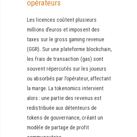
opérateurs
Les licences coûtent plusieurs
millions d’euros et imposent des
taxes sur le gross gaming revenue
(GGR). Sur une plateforme blockchain,
les frais de transaction (gas) sont
souvent répercutés sur les joueurs
ou absorbés par l’opérateur, affectant
la marge. La tokenomics intervient
alors : une partie des revenus est
redistribuée aux détenteurs de
tokens de gouvernance, créant un
modèle de partage de profit