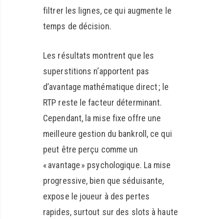
filtrer les lignes, ce qui augmente le
temps de décision.
Les résultats montrent que les
superstitions n’apportent pas
d’avantage mathématique direct ; le
RTP reste le facteur déterminant.
Cependant, la mise fixe offre une
meilleure gestion du bankroll, ce qui
peut être perçu comme un
« avantage » psychologique. La mise
progressive, bien que séduisante,
expose le joueur à des pertes
rapides, surtout sur des slots à haute