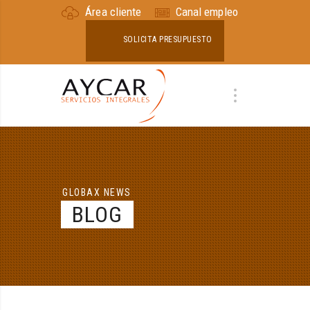
Área cliente
Canal empleo
SOLICITA PRESUPUESTO
GLOBAX NEWS
BLOG