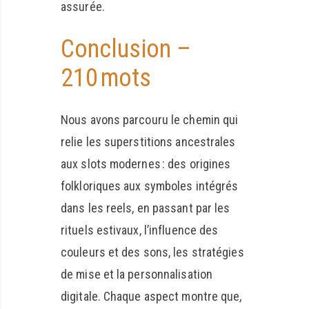
assurée.
Conclusion –
210 mots
Nous avons parcouru le chemin qui
relie les superstitions ancestrales
aux slots modernes : des origines
folkloriques aux symboles intégrés
dans les reels, en passant par les
rituels estivaux, l’influence des
couleurs et des sons, les stratégies
de mise et la personnalisation
digitale. Chaque aspect montre que,