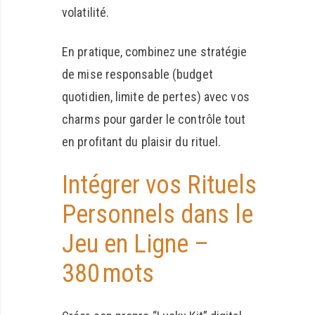
volatilité.
En pratique, combinez une stratégie
de mise responsable (budget
quotidien, limite de pertes) avec vos
charms pour garder le contrôle tout
en profitant du plaisir du rituel.
Intégrer vos Rituels
Personnels dans le
Jeu en Ligne –
380 mots