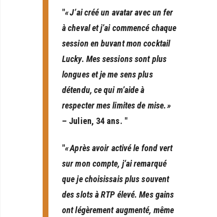
« J’ai créé un avatar avec un fer
à cheval et j’ai commencé chaque
session en buvant mon cocktail
Lucky. Mes sessions sont plus
longues et je me sens plus
détendu, ce qui m’aide à
respecter mes limites de mise. »
– Julien, 34 ans.
« Après avoir activé le fond vert
sur mon compte, j’ai remarqué
que je choisissais plus souvent
des slots à RTP élevé. Mes gains
ont légèrement augmenté, même