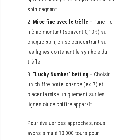
spin gagnant.
Mise fixe avec le trèfle
– Parier le
même montant (souvent 0,10 €) sur
chaque spin, en se concentrant sur
les lignes contenant le symbole du
trèfle.
“Lucky Number” betting
– Choisir
un chiffre porte‑chance (ex. 7) et
placer la mise uniquement sur les
lignes où ce chiffre apparaît.
Pour évaluer ces approches, nous
avons simulé 10 000 tours pour