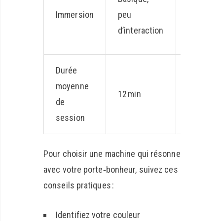
animatio
Immersion
peu
réactive
d’interaction
aux gain
Durée
moyenne
12 min
28 min
de
session
Pour choisir une machine qui résonne
avec votre porte‑bonheur, suivez ces
conseils pratiques :
Identifiez votre couleur