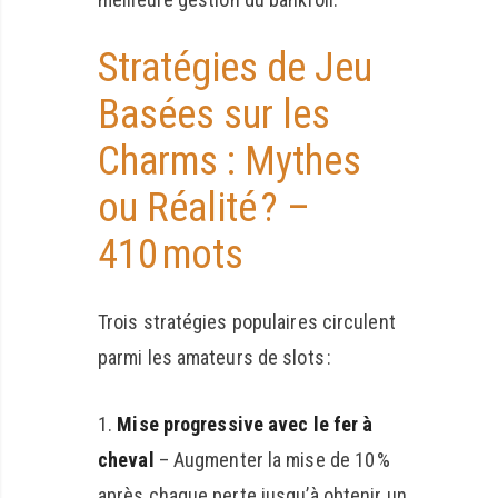
Stratégies de Jeu
Basées sur les
Charms : Mythes
ou Réalité ? –
410 mots
Trois stratégies populaires circulent
parmi les amateurs de slots :
Mise progressive avec le fer à
cheval
– Augmenter la mise de 10 %
après chaque perte jusqu’à obtenir un