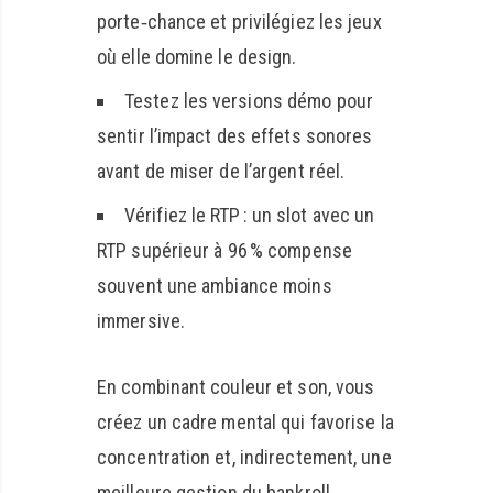
porte‑chance et privilégiez les jeux
où elle domine le design.
Testez les versions démo pour
sentir l’impact des effets sonores
avant de miser de l’argent réel.
Vérifiez le RTP : un slot avec un
RTP supérieur à 96 % compense
souvent une ambiance moins
immersive.
En combinant couleur et son, vous
créez un cadre mental qui favorise la
concentration et, indirectement, une
meilleure gestion du bankroll.