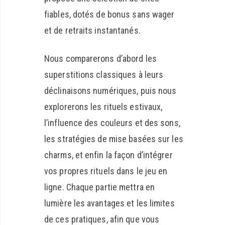
fiables, dotés de bonus sans wager
et de retraits instantanés.
Nous comparerons d’abord les
superstitions classiques à leurs
déclinaisons numériques, puis nous
explorerons les rituels estivaux,
l’influence des couleurs et des sons,
les stratégies de mise basées sur les
charms, et enfin la façon d’intégrer
vos propres rituels dans le jeu en
ligne. Chaque partie mettra en
lumière les avantages et les limites
de ces pratiques, afin que vous