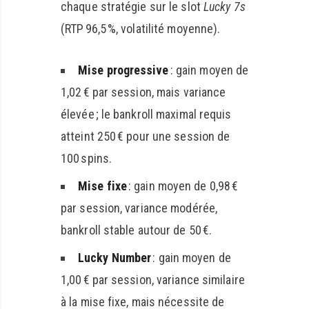
chaque stratégie sur le slot
Lucky 7s
(RTP 96,5 %, volatilité moyenne).
Mise progressive
: gain moyen de
1,02 € par session, mais variance
élevée ; le bankroll maximal requis
atteint 250 € pour une session de
100 spins.
Mise fixe
: gain moyen de 0,98 €
par session, variance modérée,
bankroll stable autour de 50 €.
Lucky Number
: gain moyen de
1,00 € par session, variance similaire
à la mise fixe, mais nécessite de