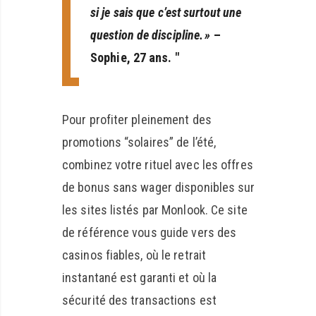
si je sais que c’est surtout une
question de discipline. »
–
Sophie, 27 ans.
Pour profiter pleinement des
promotions “solaires” de l’été,
combinez votre rituel avec les offres
de bonus sans wager disponibles sur
les sites listés par Monlook. Ce site
de référence vous guide vers des
casinos fiables, où le retrait
instantané est garanti et où la
sécurité des transactions est