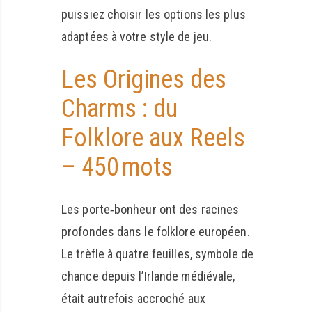
puissiez choisir les options les plus
adaptées à votre style de jeu.
Les Origines des
Charms : du
Folklore aux Reels
– 450 mots
Les porte‑bonheur ont des racines
profondes dans le folklore européen.
Le trèfle à quatre feuilles, symbole de
chance depuis l’Irlande médiévale,
était autrefois accroché aux