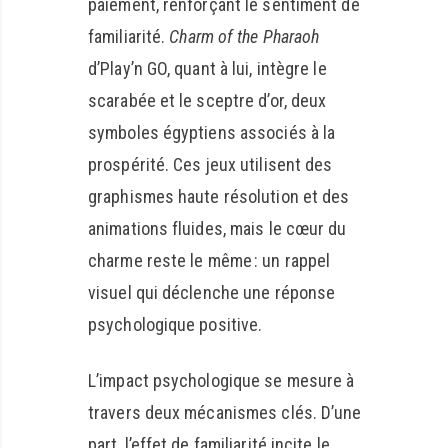
paiement, renforçant le sentiment de
familiarité.
Charm of the Pharaoh
d’Play’n GO, quant à lui, intègre le
scarabée et le sceptre d’or, deux
symboles égyptiens associés à la
prospérité. Ces jeux utilisent des
graphismes haute résolution et des
animations fluides, mais le cœur du
charme reste le même : un rappel
visuel qui déclenche une réponse
psychologique positive.
L’impact psychologique se mesure à
travers deux mécanismes clés. D’une
part, l’effet de familiarité incite le