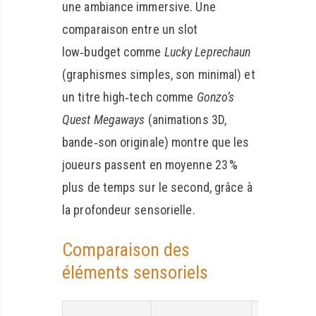
une ambiance immersive. Une
comparaison entre un slot
low‑budget comme
Lucky Leprechaun
(graphismes simples, son minimal) et
un titre high‑tech comme
Gonzo’s
Quest Megaways
(animations 3D,
bande‑son originale) montre que les
joueurs passent en moyenne 23 %
plus de temps sur le second, grâce à
la profondeur sensorielle.
Comparaison des
éléments sensoriels