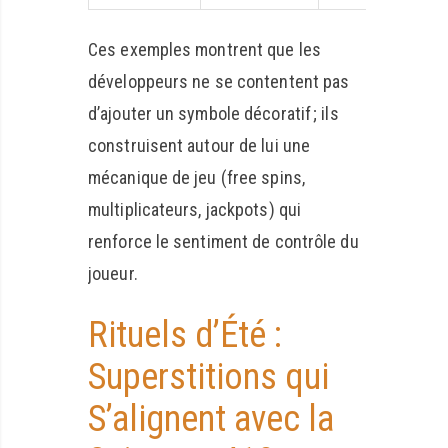
Ces exemples montrent que les
développeurs ne se contentent pas
d’ajouter un symbole décoratif ; ils
construisent autour de lui une
mécanique de jeu (free spins,
multiplicateurs, jackpots) qui
renforce le sentiment de contrôle du
joueur.
Rituels d’Été :
Superstitions qui
S’alignent avec la