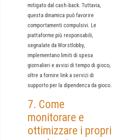
mitigato dal cash‑back. Tuttavia,
questa dinamica può favorire
comportamenti compulsivi. Le
piattaforme più responsabili,
segnalate da Worstlobby,
implementano limiti di spesa
giornalieri e avvisi di tempo di gioco,
oltre a fornire link a servizi di
supporto per la dipendenza da gioco.
7. Come
monitorare e
ottimizzare i propri