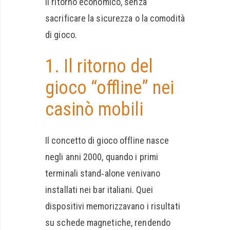
il ritorno economico, senza
sacrificare la sicurezza o la comodità
di gioco.
1. Il ritorno del
gioco “offline” nei
casinò mobili
Il concetto di gioco offline nasce
negli anni 2000, quando i primi
terminali stand‑alone venivano
installati nei bar italiani. Quei
dispositivi memorizzavano i risultati
su schede magnetiche, rendendo