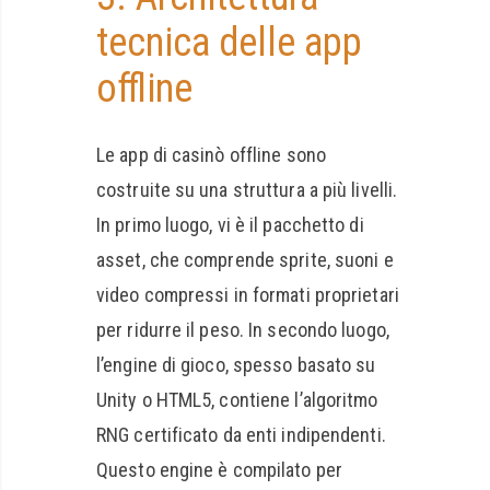
tecnica delle app
offline
Le app di casinò offline sono
costruite su una struttura a più livelli.
In primo luogo, vi è il pacchetto di
asset, che comprende sprite, suoni e
video compressi in formati proprietari
per ridurre il peso. In secondo luogo,
l’engine di gioco, spesso basato su
Unity o HTML5, contiene l’algoritmo
RNG certificato da enti indipendenti.
Questo engine è compilato per