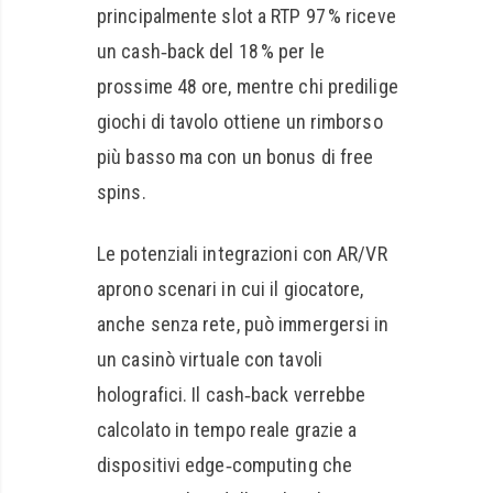
principalmente slot a RTP 97 % riceve
un cash‑back del 18 % per le
prossime 48 ore, mentre chi predilige
giochi di tavolo ottiene un rimborso
più basso ma con un bonus di free
spins.
Le potenziali integrazioni con AR/VR
aprono scenari in cui il giocatore,
anche senza rete, può immergersi in
un casinò virtuale con tavoli
holografici. Il cash‑back verrebbe
calcolato in tempo reale grazie a
dispositivi edge‑computing che