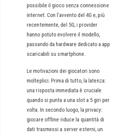
possibile il gioco senza connessione
internet. Con l’avvento del 4G e, più
recentemente, del 5G, i provider
hanno potuto evolvere il modello,
passando da hardware dedicato a app
scaricabili su smartphone.
Le motivazioni dei giocatori sono
molteplici. Prima di tutto, la latenza:
una risposta immediata è cruciale
quando si punta a una slot a 5 giri per
volta. In secondo luogo, la privacy:
giocare offline riduce la quantità di
dati trasmessi a server esterni, un