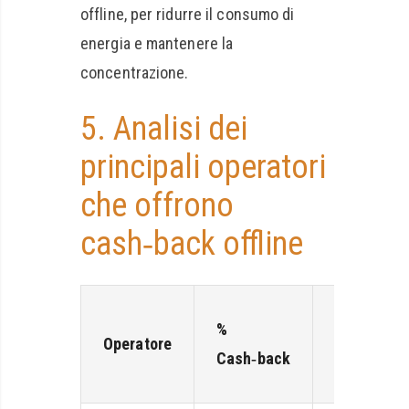
offline, per ridurre il consumo di
energia e mantenere la
concentrazione.
5. Analisi dei
principali operatori
che offrono
cash‑back offline
%
Limite
Operatore
Cash‑back
giornalier