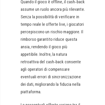
Quando il gioco è offline, il cash‑back
assume un ruolo ancora più rilevante.
Senza la possibilità di verificare in
tempo reale le offerte live, i giocatori
percepiscono un rischio maggiore. Il
rimborso garantito riduce questa
ansia, rendendo il gioco più
appetibile. Inoltre, la natura
retroattiva del cash‑back consente
agli operatori di compensare
eventuali errori di sincronizzazione
dei dati, migliorando la fiducia nella
piattaforma.
Le percentuali offerte variano tra il