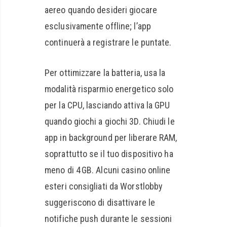
aereo quando desideri giocare
esclusivamente offline; l’app
continuerà a registrare le puntate.
Per ottimizzare la batteria, usa la
modalità risparmio energetico solo
per la CPU, lasciando attiva la GPU
quando giochi a giochi 3D. Chiudi le
app in background per liberare RAM,
soprattutto se il tuo dispositivo ha
meno di 4 GB. Alcuni casino online
esteri consigliati da Worstlobby
suggeriscono di disattivare le
notifiche push durante le sessioni