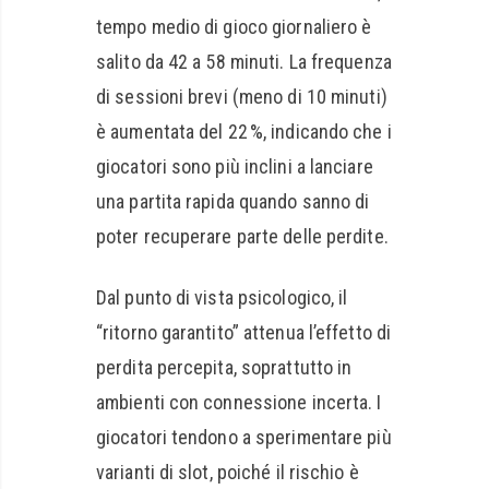
tempo medio di gioco giornaliero è
salito da 42 a 58 minuti. La frequenza
di sessioni brevi (meno di 10 minuti)
è aumentata del 22 %, indicando che i
giocatori sono più inclini a lanciare
una partita rapida quando sanno di
poter recuperare parte delle perdite.
Dal punto di vista psicologico, il
“ritorno garantito” attenua l’effetto di
perdita percepita, soprattutto in
ambienti con connessione incerta. I
giocatori tendono a sperimentare più
varianti di slot, poiché il rischio è