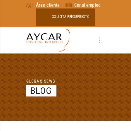
Área cliente
Canal empleo
SOLICITA PRESUPUESTO
GLOBAX NEWS
BLOG