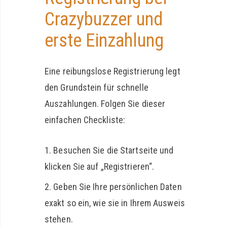
Crazybuzzer und
erste Einzahlung
Eine reibungslose Registrierung legt
den Grundstein für schnelle
Auszahlungen. Folgen Sie dieser
einfachen Checkliste:
Besuchen Sie die Startseite und
klicken Sie auf „Registrieren“.
Geben Sie Ihre persönlichen Daten
exakt so ein, wie sie in Ihrem Ausweis
stehen.