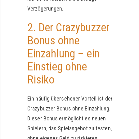
Verzögerungen.
2. Der Crazybuzzer
Bonus ohne
Einzahlung – ein
Einstieg ohne
Risiko
Ein häufig übersehener Vorteil ist der
Crazybuzzer Bonus ohne Einzahlung.
Dieser Bonus ermöglicht es neuen
Spielern, das Spielangebot zu testen,
ohne eigenes Geld zu riskieren.