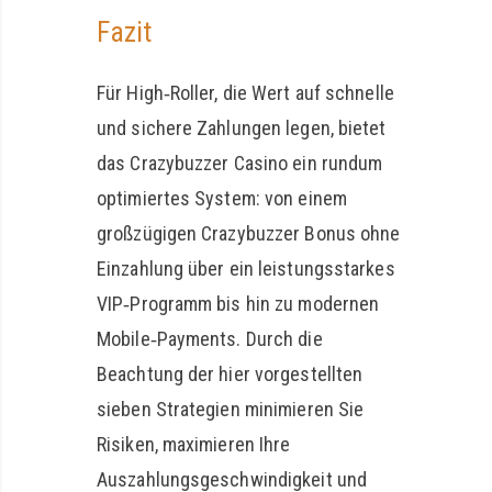
Fazit
Für High‑Roller, die Wert auf schnelle
und sichere Zahlungen legen, bietet
das Crazybuzzer Casino ein rundum
optimiertes System: von einem
großzügigen Crazybuzzer Bonus ohne
Einzahlung über ein leistungsstarkes
VIP‑Programm bis hin zu modernen
Mobile‑Payments. Durch die
Beachtung der hier vorgestellten
sieben Strategien minimieren Sie
Risiken, maximieren Ihre
Auszahlungsgeschwindigkeit und