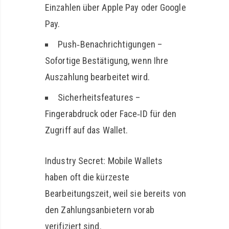
Einzahlen über Apple Pay oder Google
Pay.
Push‑Benachrichtigungen –
Sofortige Bestätigung, wenn Ihre
Auszahlung bearbeitet wird.
Sicherheitsfeatures –
Fingerabdruck oder Face‑ID für den
Zugriff auf das Wallet.
Industry Secret: Mobile Wallets
haben oft die kürzeste
Bearbeitungszeit, weil sie bereits von
den Zahlungsanbietern vorab
verifiziert sind.