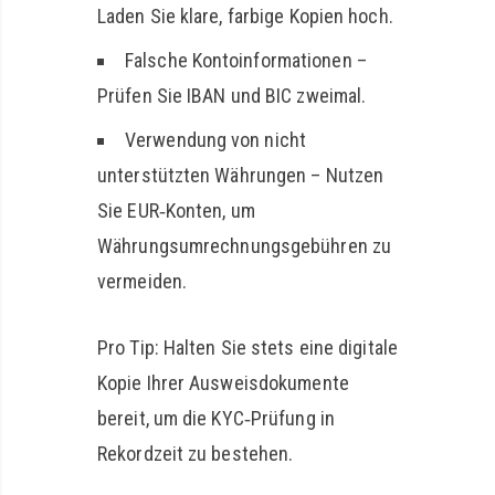
Laden Sie klare, farbige Kopien hoch.
Falsche Kontoinformationen –
Prüfen Sie IBAN und BIC zweimal.
Verwendung von nicht
unterstützten Währungen – Nutzen
Sie EUR‑Konten, um
Währungsumrechnungsgebühren zu
vermeiden.
Pro Tip: Halten Sie stets eine digitale
Kopie Ihrer Ausweisdokumente
bereit, um die KYC‑Prüfung in
Rekordzeit zu bestehen.