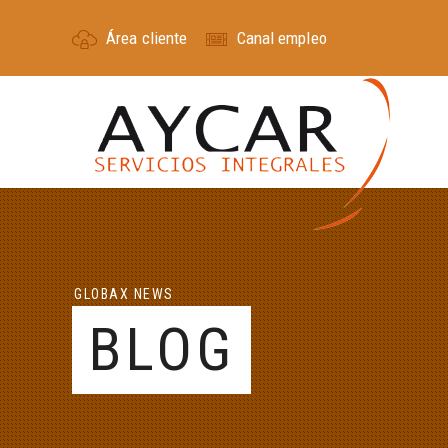
Área cliente
Canal empleo
GLOBAX NEWS
BLOG