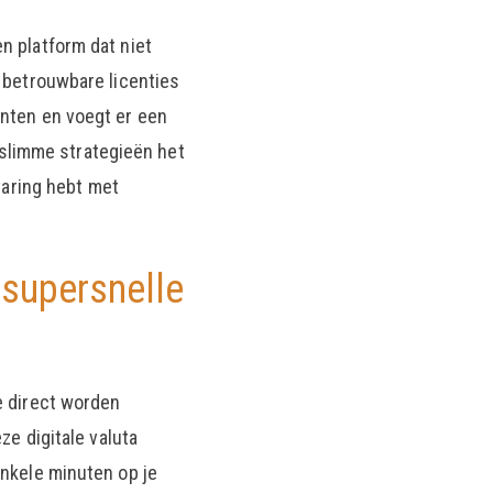
n platform dat niet
 betrouwbare licenties
enten en voegt er een
s slimme strategieën het
varing hebt met
 supersnelle
e direct worden
ze digitale valuta
enkele minuten op je