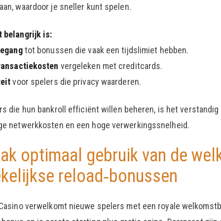
aan, waardoor je sneller kunt spelen.
 belangrijk is:
oegang
tot bonussen die vaak een tijdslimiet hebben.
ransactiekosten
vergeleken met creditcards.
eit
voor spelers die privacy waarderen.
s die hun bankroll efficiënt willen beheren, is het verstandig
ge netwerkkosten en een hoge verwerkingssnelheid.
ak optimaal gebruik van de we
kelijkse reload‑bonussen
 Casino verwelkomt nieuwe spelers met een royale welkomstb