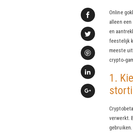
Online gok
alleen een
en aantrek
feestelijk 
meeste uit 
crypto‑gam
1. Ki
stort
Cryptobeta
verwerkt. B
gebruiken.