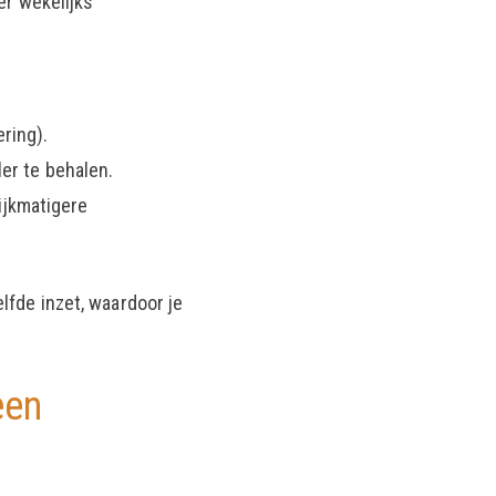
er wekelijks
ring).
er te behalen.
lijkmatigere
lfde inzet, waardoor je
een