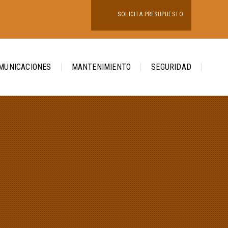
SOLICITA PRESUPUESTO
MUNICACIONES
MANTENIMIENTO
SEGURIDAD