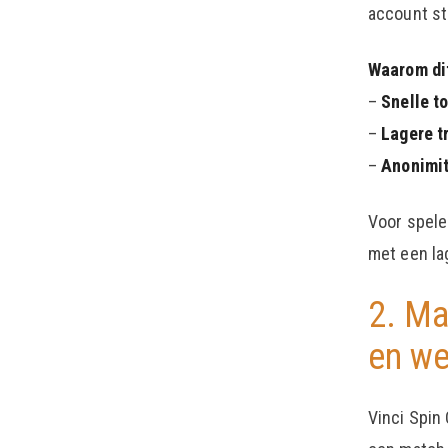
account st
Waarom dit
–
Snelle t
–
Lagere t
–
Anonimit
Voor speler
met een la
2. Ma
en we
Vinci Spin