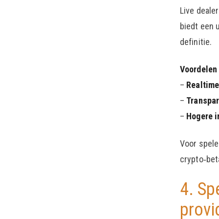
Live deale
biedt een 
definitie.
Voordelen 
–
Realtime
–
Transpar
–
Hogere i
Voor spele
crypto‑bet
4. Sp
provi