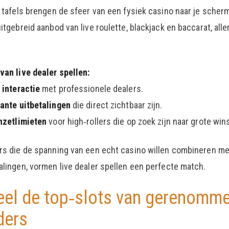
r tafels brengen de sfeer van een fysiek casino naar je scherm
uitgebreid aanbod van live roulette, blackjack en baccarat, al
van live dealer spellen:
 interactie
met professionele dealers.
ante uitbetalingen
die direct zichtbaar zijn.
nzetlimieten
voor high‑rollers die op zoek zijn naar grote win
rs die de spanning van een echt casino willen combineren me
alingen, vormen live dealer spellen een perfecte match.
eel de top‑slots van gerenomm
ders