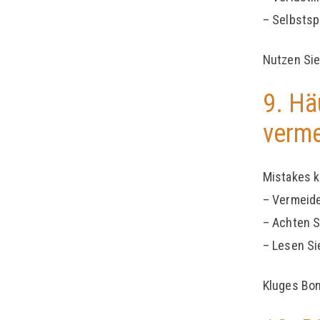
– Selbstsp
Nutzen Sie
9. Hä
verm
Mistakes k
– Vermeide
– Achten S
– Lesen Si
Kluges Bo