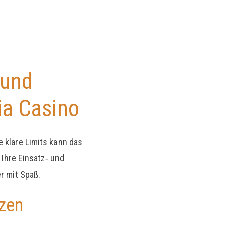
 und
ia Casino
 klare Limits kann das
 Ihre Einsatz‑ und
r mit Spaß.
zen