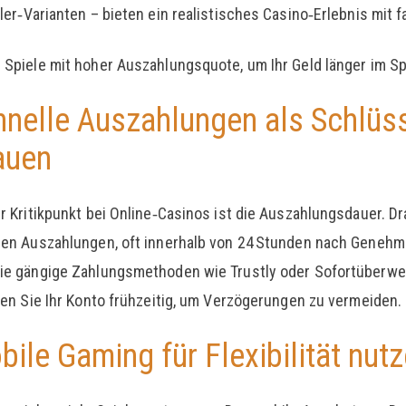
ler‑Varianten – bieten ein realistisches Casino‑Erlebnis mit f
 Spiele mit hoher Auszahlungsquote, um Ihr Geld länger im Sp
hnelle Auszahlungen als Schlüs
auen
er Kritikpunkt bei Online‑Casinos ist die Auszahlungsdauer. D
len Auszahlungen, oft innerhalb von 24 Stunden nach Genehm
ie gängige Zahlungsmethoden wie Trustly oder Sofortüberwe
eren Sie Ihr Konto frühzeitig, um Verzögerungen zu vermeiden.
bile Gaming für Flexibilität nut