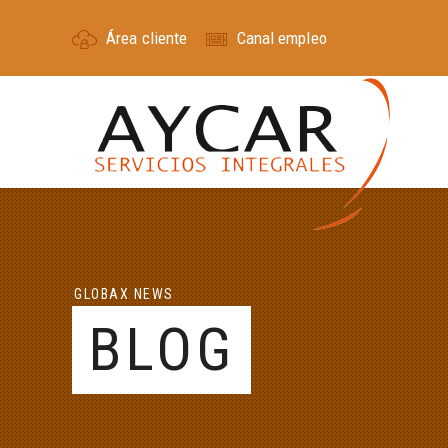
Área cliente
Canal empleo
GLOBAX NEWS
BLOG