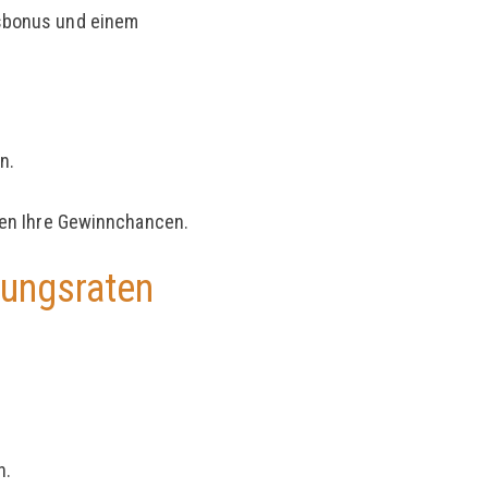
sbonus und einem
n.
hen Ihre Gewinnchancen.
lungsraten
n.