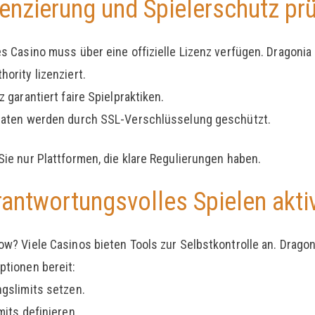
zenzierung und Spielerschutz pr
es Casino muss über eine offizielle Lizenz verfügen. Dragonia 
ority lizenziert.
z garantiert faire Spielpraktiken.
Daten werden durch SSL-Verschlüsselung geschützt.
Sie nur Plattformen, die klare Regulierungen haben.
rantwortungsvolles Spielen akt
ow? Viele Casinos bieten Tools zur Selbstkontrolle an. Dragoni
ptionen bereit:
ngslimits setzen.
mits definieren.