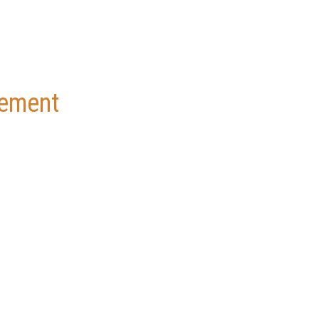
gement