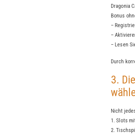
Dragonia C
Bonus ohne
– Registrie
– Aktivier
– Lesen Si
Durch korr
3. Di
wähl
Nicht jede
1. Slots m
2. Tischsp