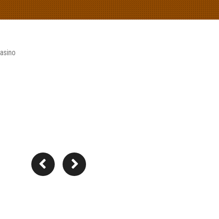
asino