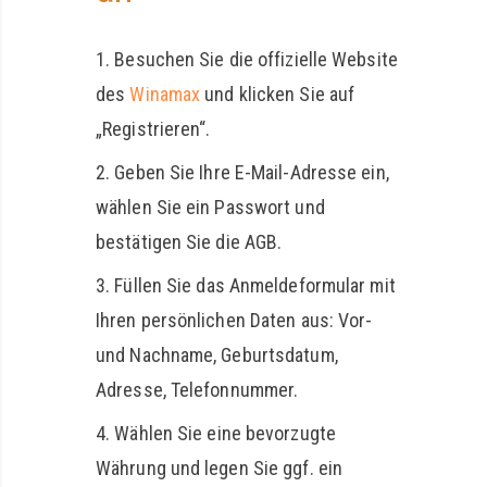
Besuchen Sie die offizielle Website
des
Winamax
und klicken Sie auf
„Registrieren“.
Geben Sie Ihre E-Mail-Adresse ein,
wählen Sie ein Passwort und
bestätigen Sie die AGB.
Füllen Sie das Anmeldeformular mit
Ihren persönlichen Daten aus: Vor-
und Nachname, Geburtsdatum,
Adresse, Telefonnummer.
Wählen Sie eine bevorzugte
Währung und legen Sie ggf. ein