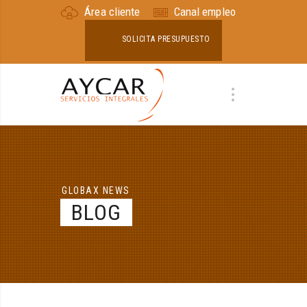
Área cliente
Canal empleo
SOLICITA PRESUPUESTO
GLOBAX NEWS
BLOG