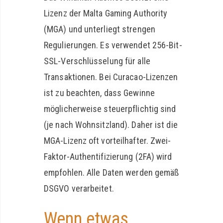
Lizenz der Malta Gaming Authority
(MGA) und unterliegt strengen
Regulierungen. Es verwendet 256-Bit-
SSL-Verschlüsselung für alle
Transaktionen. Bei Curacao-Lizenzen
ist zu beachten, dass Gewinne
möglicherweise steuerpflichtig sind
(je nach Wohnsitzland). Daher ist die
MGA-Lizenz oft vorteilhafter. Zwei-
Faktor-Authentifizierung (2FA) wird
empfohlen. Alle Daten werden gemäß
DSGVO verarbeitet.
Wenn etwas