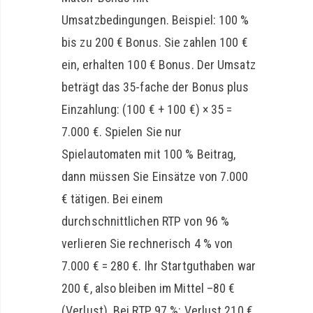
Umsatzbedingungen. Beispiel: 100 %
bis zu 200 € Bonus. Sie zahlen 100 €
ein, erhalten 100 € Bonus. Der Umsatz
beträgt das 35-fache der Bonus plus
Einzahlung: (100 € + 100 €) × 35 =
7.000 €. Spielen Sie nur
Spielautomaten mit 100 % Beitrag,
dann müssen Sie Einsätze von 7.000
€ tätigen. Bei einem
durchschnittlichen RTP von 96 %
verlieren Sie rechnerisch 4 % von
7.000 € = 280 €. Ihr Startguthaben war
200 €, also bleiben im Mittel –80 €
(Verlust). Bei RTP 97 %: Verlust 210 €,