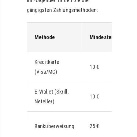
Im Folgenden finden Sie die
gängigsten Zahlungsmethoden:
Methode
Mindesteinzahlung
Kreditkarte
10 €
(Visa/MC)
E-Wallet (Skrill,
10 €
Neteller)
Banküberweisung
25 €