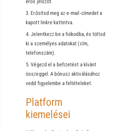
erős jelszót.
Erősítsd meg az e-mail-címedet a
kapott linkre kattintva.
Jelentkezz be a fiókodba, és töltsd
ki a személyes adatokat (cím,
telefonszám).
Végezd el a befizetést a kívánt
összeggel. A bónusz aktiválásához
vedd figyelembe a feltételeket.
Platform
kiemelései