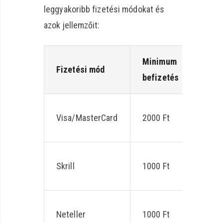
leggyakoribb fizetési módokat és
azok jellemzőit:
Minimum
Max
Fizetési mód
befizetés
befi
1 000
Visa/MasterCard
2000 Ft
Ft
500 
Skrill
1000 Ft
Ft
500 
Neteller
1000 Ft
Ft