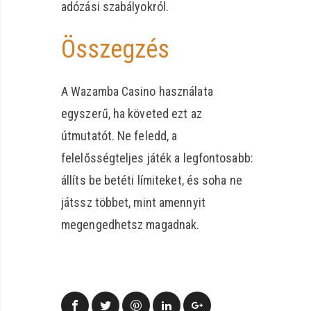
adózási szabályokról.
Összegzés
A Wazamba Casino használata
egyszerű, ha követed ezt az
útmutatót. Ne feledd, a
felelősségteljes játék a legfontosabb:
állíts be betéti límiteket, és soha ne
játssz többet, mint amennyit
megengedhetsz magadnak.