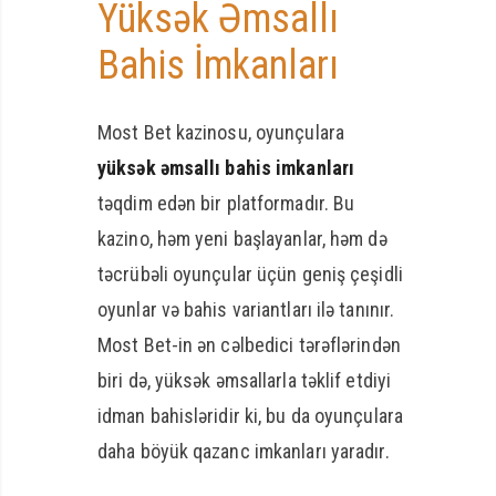
Yüksək Əmsallı
Bahis İmkanları
Most Bet kazinosu, oyunçulara
yüksək əmsallı bahis imkanları
təqdim edən bir platformadır. Bu
kazino, həm yeni başlayanlar, həm də
təcrübəli oyunçular üçün geniş çeşidli
oyunlar və bahis variantları ilə tanınır.
Most Bet-in ən cəlbedici tərəflərindən
biri də, yüksək əmsallarla təklif etdiyi
idman bahisləridir ki, bu da oyunçulara
daha böyük qazanc imkanları yaradır.