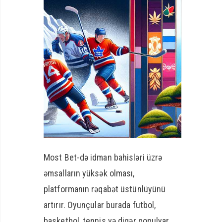
Most Bet-də idman bahisləri üzrə
əmsalların yüksək olması,
platformanın rəqabət üstünlüyünü
artırır. Oyunçular burada futbol,
basketbol, tennis və digər populyar