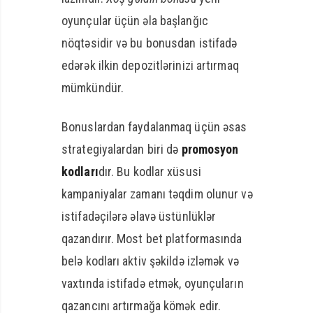
oyunçular üçün əla başlanğıc
nöqtəsidir və bu bonusdan istifadə
edərək ilkin depozitlərinizi artırmaq
mümkündür.
Bonuslardan faydalanmaq üçün əsas
strategiyalardan biri də
promosyon
kodları
dır. Bu kodlar xüsusi
kampaniyalar zamanı təqdim olunur və
istifadəçilərə əlavə üstünlüklər
qazandırır. Most bet platformasında
belə kodları aktiv şəkildə izləmək və
vaxtında istifadə etmək, oyunçuların
qazancını artırmağa kömək edir.