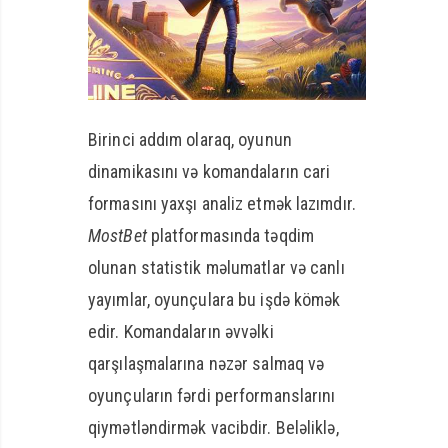
Birinci addım olaraq, oyunun
dinamikasını və komandaların cari
formasını yaxşı analiz etmək lazımdır.
MostBet
platformasında təqdim
olunan statistik məlumatlar və canlı
yayımlar, oyunçulara bu işdə kömək
edir. Komandaların əvvəlki
qarşılaşmalarına nəzər salmaq və
oyunçuların fərdi performanslarını
qiymətləndirmək vacibdir. Beləliklə,