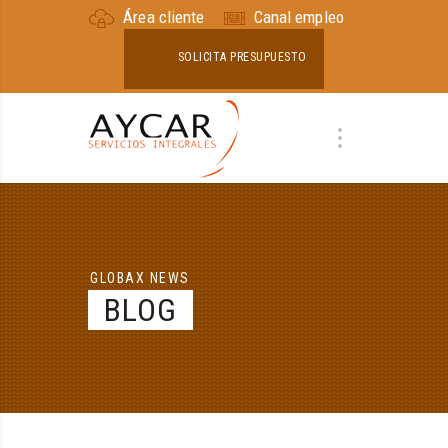
Área cliente
Canal empleo
SOLICITA PRESUPUESTO
GLOBAX NEWS
BLOG