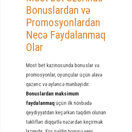
Bonuslardan və
Promosyonlardan
Necə Faydalanmaq
Olar
Most bet kazinosunda bonuslar və
promosyonlar, oyunçular üçün əlavə
qazanc və əyləncə mənbəyidir.
Bonuslardan maksimum
faydalanmaq
üçün ilk növbədə
qeydiyyatdan keçərkən təqdim olunan
təklifləri diqqətlə nəzərdən keçirmək
lazımdır.
Xoş gəldin bonusu
yeni