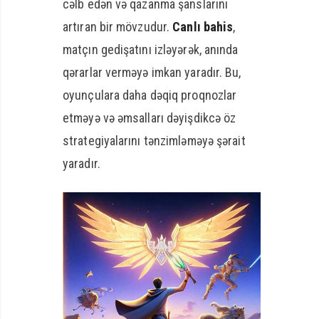
cəlb edən və qazanma şanslarını
artıran bir mövzudur.
Canlı bahis
,
matçın gedişatını izləyərək, anında
qərarlar verməyə imkan yaradır. Bu,
oyunçulara daha dəqiq proqnozlar
etməyə və əmsalları dəyişdikcə öz
strategiyalarını tənzimləməyə şərait
yaradır.