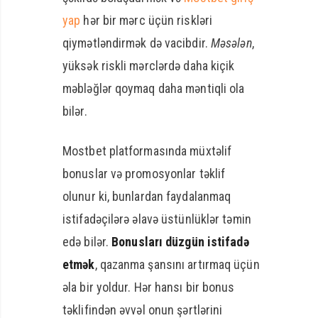
yap
hər bir mərc üçün riskləri
qiymətləndirmək də vacibdir.
Məsələn
,
yüksək riskli mərclərdə daha kiçik
məbləğlər qoymaq daha məntiqli ola
bilər.
Mostbet platformasında müxtəlif
bonuslar və promosyonlar təklif
olunur ki, bunlardan faydalanmaq
istifadəçilərə əlavə üstünlüklər təmin
edə bilər.
Bonusları düzgün istifadə
etmək
, qazanma şansını artırmaq üçün
əla bir yoldur. Hər hansı bir bonus
təklifindən əvvəl onun şərtlərini