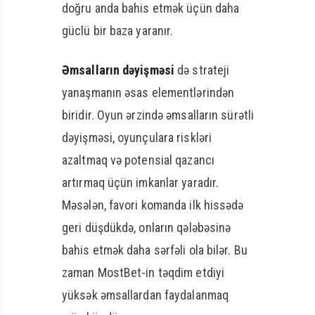
doğru anda bahis etmək üçün daha
güclü bir baza yaranır.
Əmsalların dəyişməsi
də strateji
yanaşmanın əsas elementlərindən
biridir. Oyun ərzində əmsalların sürətli
dəyişməsi, oyunçulara riskləri
azaltmaq və potensial qazancı
artırmaq üçün imkanlar yaradır.
Məsələn, favori komanda ilk hissədə
geri düşdükdə, onların qələbəsinə
bahis etmək daha sərfəli ola bilər. Bu
zaman MostBet-in təqdim etdiyi
yüksək əmsallardan faydalanmaq