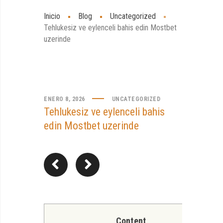
Inicio
Blog
Uncategorized
Tehlukesiz ve eylenceli bahis edin Mostbet
uzerinde
ENERO 8, 2026
UNCATEGORIZED
Tehlukesiz ve eylenceli bahis
edin Mostbet uzerinde
Content