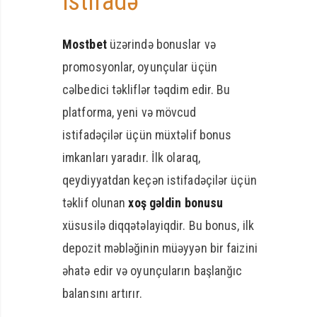
istifadə
Mostbet
üzərində bonuslar və
promosyonlar, oyunçular üçün
cəlbedici təkliflər təqdim edir. Bu
platforma, yeni və mövcud
istifadəçilər üçün müxtəlif bonus
imkanları yaradır. İlk olaraq,
qeydiyyatdan keçən istifadəçilər üçün
təklif olunan
xoş gəldin bonusu
xüsusilə diqqətəlayiqdir. Bu bonus, ilk
depozit məbləğinin müəyyən bir faizini
əhatə edir və oyunçuların başlanğıc
balansını artırır.