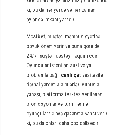
xidmətlərdən yararlanmaq mümkündür
ki, bu da hər yerdə və hər zaman
əyləncə imkanı yaradır.
Mostbet, müştəri məmnuniyyətinə
böyük önəm verir və buna görə də
24/7 müştəri dəstəyi təqdim edir.
Oyunçular istənilən sual və ya
problemlə bağlı
canlı çat
vasitəsilə
dərhal yardım ala bilərlər. Bununla
yanaşı, platforma tez-tez yenilənən
promosyonlar və turnirlər ilə
oyunçulara əlavə qazanma şansı verir
ki, bu da onları daha çox cəlb edir.