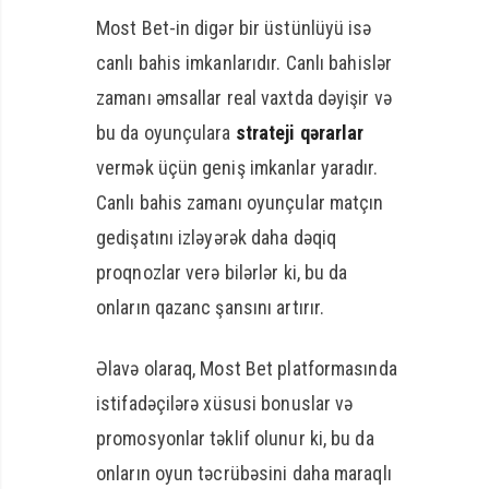
Most Bet-in digər bir üstünlüyü isə
canlı bahis imkanlarıdır. Canlı bahislər
zamanı əmsallar real vaxtda dəyişir və
bu da oyunçulara
strateji qərarlar
vermək üçün geniş imkanlar yaradır.
Canlı bahis zamanı oyunçular matçın
gedişatını izləyərək daha dəqiq
proqnozlar verə bilərlər ki, bu da
onların qazanc şansını artırır.
Əlavə olaraq, Most Bet platformasında
istifadəçilərə xüsusi bonuslar və
promosyonlar təklif olunur ki, bu da
onların oyun təcrübəsini daha maraqlı