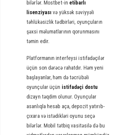
bilərlər. Mostbet-in
etibarlı
lisenziyası
və yüksək səviyyəli
təhlükəsizlik tədbirləri, oyunçuların
şəxsi məlumatlarının qorunmasını
təmin edir.
Platformanın interfeysi istifadəçilər
üçün son dərəcə rahatdır. Həm yeni
başlayanlar, həm də təcrübəli
oyunçular üçün
istifadəçi dostu
dizayn təqdim olunur. Oyunçular
asanlıqla hesab aça, depozit yatırıb-
çıxara və istədikləri oyunu seçə
bilərlər. Mobil tətbiq vasitəsilə də bu