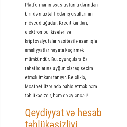
Platformanın əsas üstünlüklərindən
biri də müxtəlif ödəniş üsullarının
mövcudluğudur. Kredit kartları,
elektron pul kisələri və
kriptovalyutalar vasitəsilə asanlıqla
əməliyyatlar həyata keçirmək
mümkündür. Bu, oyunçulara öz
rahatlıqlarına uyğun olaraq seçim
etmək imkanı tanıyır. Beləliklə,
Mostbet üzərində bahis etmək həm
təhlükəsizdir, həm də əyləncəli!
Qeydiyyat və hesab
təhlükəsizliyi