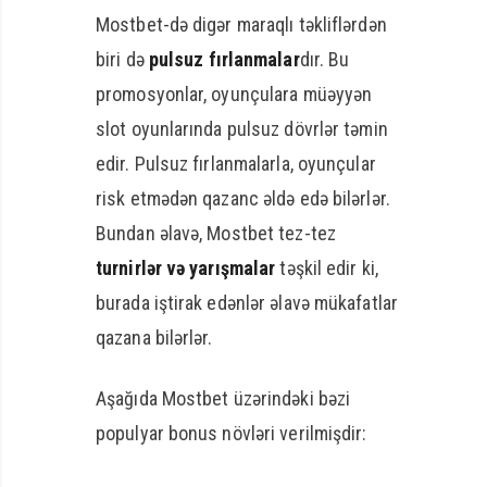
Mostbet-də digər maraqlı təkliflərdən
biri də
pulsuz fırlanmalar
dır. Bu
promosyonlar, oyunçulara müəyyən
slot oyunlarında pulsuz dövrlər təmin
edir. Pulsuz fırlanmalarla, oyunçular
risk etmədən qazanc əldə edə bilərlər.
Bundan əlavə, Mostbet tez-tez
turnirlər və yarışmalar
təşkil edir ki,
burada iştirak edənlər əlavə mükafatlar
qazana bilərlər.
Aşağıda Mostbet üzərindəki bəzi
populyar bonus növləri verilmişdir: