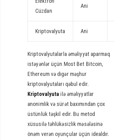
Elektron
12-24
Ani
Cüzdan
saat
Kriptovalyuta
Ani
1-2 saat
Kriptovalyutalarla əməliyyat aparmaq
istəyənlər üçün Most Bet Bitcoin,
Ethereum və digər məşhur
kriptovalyutaları qəbul edir.
Kriptovalyuta
ilə əməliyyatlar
anonimlik və sürət baxımından çox
üstünlük təşkil edir. Bu metod
xüsusilə təhlükəsizlik məsələsinə
önəm verən oyunçular üçün idealdır.