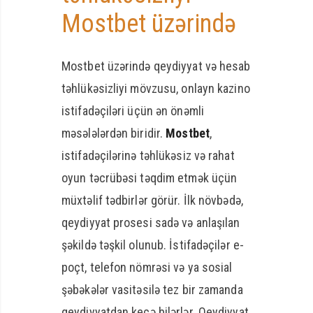
Mostbet üzərində
Mostbet üzərində qeydiyyat və hesab
təhlükəsizliyi mövzusu, onlayn kazino
istifadəçiləri üçün ən önəmli
məsələlərdən biridir.
Mostbet
,
istifadəçilərinə təhlükəsiz və rahat
oyun təcrübəsi təqdim etmək üçün
müxtəlif tədbirlər görür. İlk növbədə,
qeydiyyat prosesi sadə və anlaşılan
şəkildə təşkil olunub. İstifadəçilər e-
poçt, telefon nömrəsi və ya sosial
şəbəkələr vasitəsilə tez bir zamanda
qeydiyyatdan keçə bilərlər. Qeydiyyat