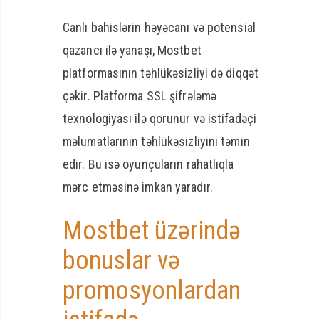
Canlı bahislərin həyəcanı və potensial
qazancı ilə yanaşı, Mostbet
platformasının təhlükəsizliyi də diqqət
çəkir. Platforma SSL şifrələmə
texnologiyası ilə qorunur və istifadəçi
məlumatlarının təhlükəsizliyini təmin
edir. Bu isə oyunçuların rahatlıqla
mərc etməsinə imkan yaradır.
Mostbet üzərində
bonuslar və
promosyonlardan