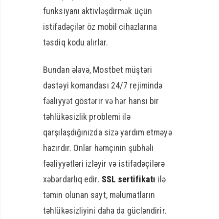
funksiyanı aktivləşdirmək üçün
istifadəçilər öz mobil cihazlarına
təsdiq kodu alırlar.
Bundan əlavə, Mostbet müştəri
dəstəyi komandası 24/7 rejimində
fəaliyyət göstərir və hər hansı bir
təhlükəsizlik problemi ilə
qarşılaşdığınızda sizə yardım etməyə
hazırdır. Onlar həmçinin şübhəli
fəaliyyətləri izləyir və istifadəçilərə
xəbərdarlıq edir.
SSL sertifikatı
ilə
təmin olunan sayt, məlumatların
təhlükəsizliyini daha da gücləndirir.