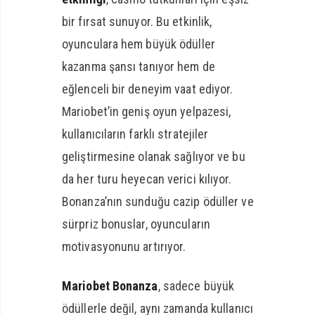
bir fırsat sunuyor. Bu etkinlik,
oyunculara hem büyük ödüller
kazanma şansı tanıyor hem de
eğlenceli bir deneyim vaat ediyor.
Mariobet’in geniş oyun yelpazesi,
kullanıcıların farklı stratejiler
geliştirmesine olanak sağlıyor ve bu
da her turu heyecan verici kılıyor.
Bonanza’nın sunduğu cazip ödüller ve
sürpriz bonuslar, oyuncuların
motivasyonunu artırıyor.
Mariobet Bonanza
, sadece büyük
ödüllerle değil, aynı zamanda kullanıcı