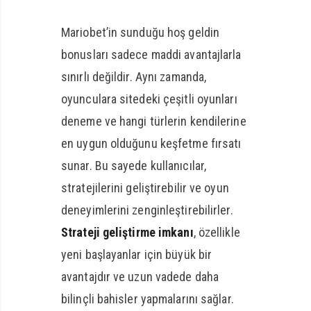
Mariobet’in sunduğu hoş geldin
bonusları sadece maddi avantajlarla
sınırlı değildir. Aynı zamanda,
oyunculara sitedeki çeşitli oyunları
deneme ve hangi türlerin kendilerine
en uygun olduğunu keşfetme fırsatı
sunar. Bu sayede kullanıcılar,
stratejilerini geliştirebilir ve oyun
deneyimlerini zenginleştirebilirler.
Strateji geliştirme imkanı
, özellikle
yeni başlayanlar için büyük bir
avantajdır ve uzun vadede daha
bilinçli bahisler yapmalarını sağlar.