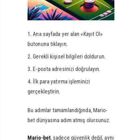
Ana sayfada yer alan «Kayıt Ol»
butonuna tıklayın.
Gerekli kişisel bilgileri doldurun.
E-posta adresinizi doğrulayın.
İlk para yatırma işleminizi
gerçekleştirin.
Bu adımlar tamamlandığında, Mario-
bet dünyasına adım atmış olursunuz.
Mario-bet
, sadece güvenlik değil, aynı