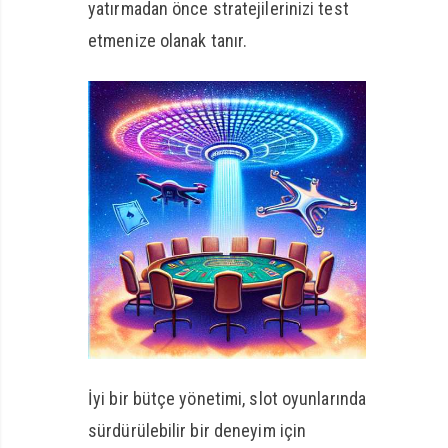
yatırmadan önce stratejilerinizi test
etmenize olanak tanır.
İyi bir bütçe yönetimi, slot oyunlarında
sürdürülebilir bir deneyim için