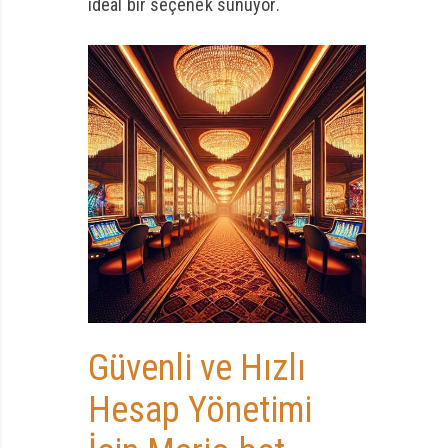
ideal bir seçenek sunuyor.
Güvenli ve Hızlı
Hesap Yönetimi