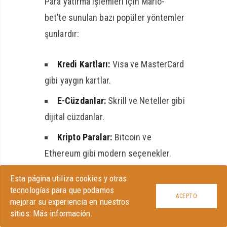
Para yatırma işlemleri için Mario-
bet’te sunulan bazı popüler yöntemler
şunlardır:
Kredi Kartları:
Visa ve MasterCard
gibi yaygın kartlar.
E-Cüzdanlar:
Skrill ve Neteller gibi
dijital cüzdanlar.
Kripto Paralar:
Bitcoin ve
Ethereum gibi modern seçenekler.
Banka Havalesi:
Geleneksel ama
Esta página utiliza cookies y otras
etkili bir yöntem.
tecnologías para que podamos
ACEPTO
mejorar su experiencia en nuestros
sitios:
Más información.
Bu seçenekler, kullanıcıların kendi