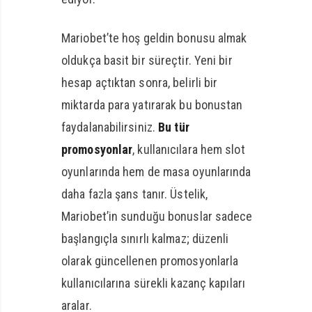
Mariobet’te hoş geldin bonusu almak
oldukça basit bir süreçtir. Yeni bir
hesap açtıktan sonra, belirli bir
miktarda para yatırarak bu bonustan
faydalanabilirsiniz.
Bu tür
promosyonlar
, kullanıcılara hem slot
oyunlarında hem de masa oyunlarında
daha fazla şans tanır. Üstelik,
Mariobet’in sunduğu bonuslar sadece
başlangıçla sınırlı kalmaz; düzenli
olarak güncellenen promosyonlarla
kullanıcılarına sürekli kazanç kapıları
aralar.