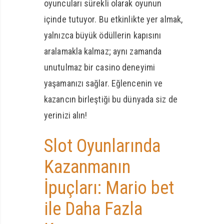
oyuncuları sürekli olarak oyunun
içinde tutuyor. Bu etkinlikte yer almak,
yalnızca büyük ödüllerin kapısını
aralamakla kalmaz; aynı zamanda
unutulmaz bir casino deneyimi
yaşamanızı sağlar. Eğlencenin ve
kazancın birleştiği bu dünyada siz de
yerinizi alın!
Slot Oyunlarında
Kazanmanın
İpuçları: Mario bet
ile Daha Fazla