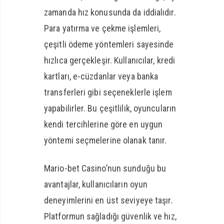
zamanda hız konusunda da iddialıdır.
Para yatırma ve çekme işlemleri,
çeşitli ödeme yöntemleri sayesinde
hızlıca gerçekleşir. Kullanıcılar, kredi
kartları, e-cüzdanlar veya banka
transferleri gibi seçeneklerle işlem
yapabilirler. Bu çeşitlilik, oyuncuların
kendi tercihlerine göre en uygun
yöntemi seçmelerine olanak tanır.
Mario-bet Casino’nun sunduğu bu
avantajlar, kullanıcıların oyun
deneyimlerini en üst seviyeye taşır.
Platformun sağladığı güvenlik ve hız,