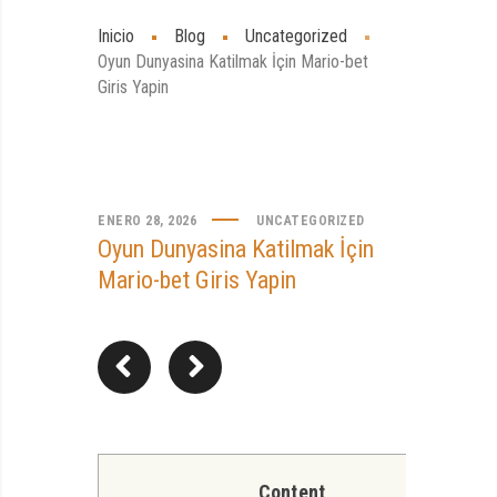
Inicio
Blog
Uncategorized
Oyun Dunyasina Katilmak İçin Mario-bet
Giris Yapin
ENERO 28, 2026
UNCATEGORIZED
Oyun Dunyasina Katilmak İçin
Mario-bet Giris Yapin
Content