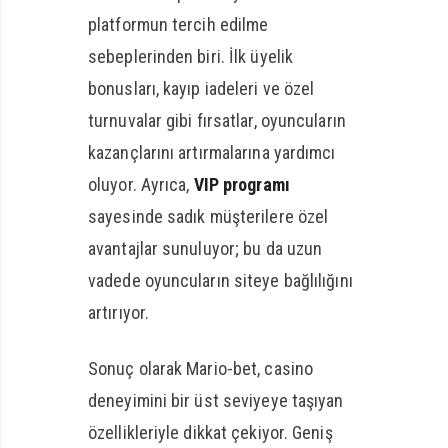
platformun tercih edilme
sebeplerinden biri. İlk üyelik
bonusları, kayıp iadeleri ve özel
turnuvalar gibi fırsatlar, oyuncuların
kazançlarını artırmalarına yardımcı
oluyor. Ayrıca,
VIP programı
sayesinde sadık müşterilere özel
avantajlar sunuluyor; bu da uzun
vadede oyuncuların siteye bağlılığını
artırıyor.
Sonuç olarak Mario-bet, casino
deneyimini bir üst seviyeye taşıyan
özellikleriyle dikkat çekiyor. Geniş