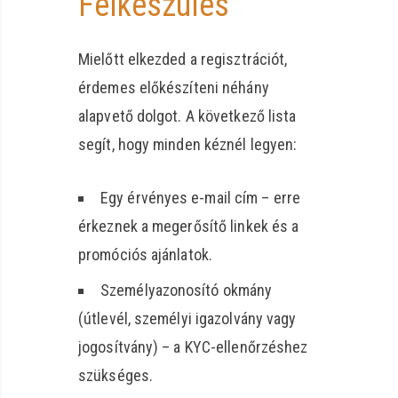
Felkészülés
Mielőtt elkezded a regisztrációt,
érdemes előkészíteni néhány
alapvető dolgot. A következő lista
segít, hogy minden kéznél legyen:
Egy érvényes e-mail cím – erre
érkeznek a megerősítő linkek és a
promóciós ajánlatok.
Személyazonosító okmány
(útlevél, személyi igazolvány vagy
jogosítvány) – a KYC-ellenőrzéshez
szükséges.