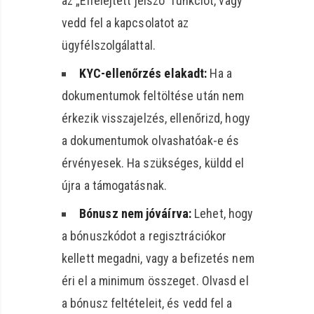
az „Elfelejtett jelszó” funkciót, vagy
vedd fel a kapcsolatot az
ügyfélszolgálattal.
KYC-ellenőrzés elakadt:
Ha a
dokumentumok feltöltése után nem
érkezik visszajelzés, ellenőrizd, hogy
a dokumentumok olvashatóak-e és
érvényesek. Ha szükséges, küldd el
újra a támogatásnak.
Bónusz nem jóváírva:
Lehet, hogy
a bónuszkódot a regisztrációkor
kellett megadni, vagy a befizetés nem
éri el a minimum összeget. Olvasd el
a bónusz feltételeit, és vedd fel a