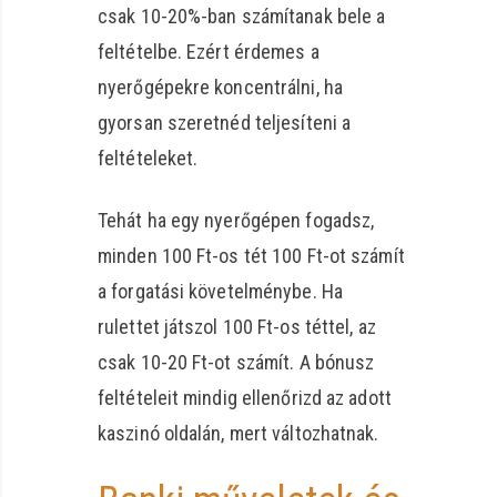
csak 10-20%-ban számítanak bele a
feltételbe. Ezért érdemes a
nyerőgépekre koncentrálni, ha
gyorsan szeretnéd teljesíteni a
feltételeket.
Tehát ha egy nyerőgépen fogadsz,
minden 100 Ft-os tét 100 Ft-ot számít
a forgatási követelménybe. Ha
rulettet játszol 100 Ft-os téttel, az
csak 10-20 Ft-ot számít. A bónusz
feltételeit mindig ellenőrizd az adott
kaszinó oldalán, mert változhatnak.