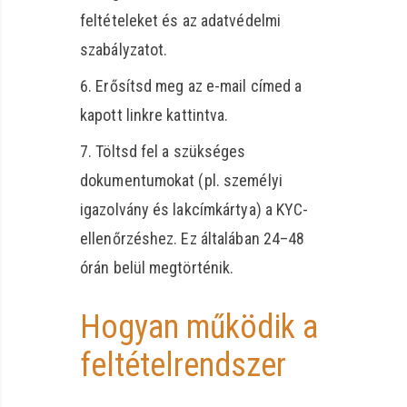
feltételeket és az adatvédelmi
szabályzatot.
Erősítsd meg az e-mail címed a
kapott linkre kattintva.
Töltsd fel a szükséges
dokumentumokat (pl. személyi
igazolvány és lakcímkártya) a KYC-
ellenőrzéshez. Ez általában 24–48
órán belül megtörténik.
Hogyan működik a
feltételrendszer