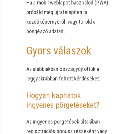
Ha a mobil weblapot használod (PWA),
próbáld meg újratelepíteni a
kezdőképernyőről, vagy töröld a
böngésző adatait.
Gyors válaszok
Az alábbiakban összegyűjtöttük a
leggyakrabban feltett kérdéseket.
Hogyan kaphatok
ingyenes pörgetéseket?
Az ingyenes pörgetések általában
regisztrációs bónusz részeként vagy