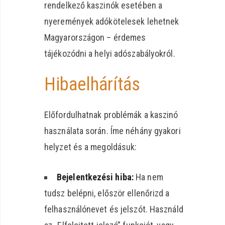
rendelkező kaszinók esetében a
nyeremények adókötelesek lehetnek
Magyarországon – érdemes
tájékozódni a helyi adószabályokról.
Hibaelhárítás
Előfordulhatnak problémák a kaszinó
használata során. Íme néhány gyakori
helyzet és a megoldásuk:
Bejelentkezési hiba:
Ha nem
tudsz belépni, először ellenőrizd a
felhasználónevet és jelszót. Használd