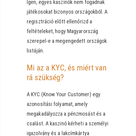
Igen, egyes kaszinók nem fogadnak
játékosokat bizonyos országokból. A
regisztráció előtt ellenőrizd a
feltételeket, hogy Magyarország
szerepel-e a megengedett országok
listáján.
Mi az a KYC, és miért van
rá szükség?
A KYC (Know Your Customer) egy
azonosítási folyamat, amely
megakadályozza a pénzmosást és a
csalást. A kaszinó kérheti a személyi
igazolvány és a lakcímkártya