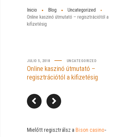
Inicio
Blog
Uncategorized
Online kaszinó útmutató – regisztrációtól a
kifizetésig
JULIO 5, 2018
UNCATEGORIZED
Online kaszinó útmutató –
regisztrációtól a kifizetésig
Mielőtt regisztrálsz a
Bison casino
-