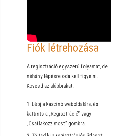
Fiók létrehozása
A regisztráció egyszerű folyamat, de
néhány lépésre oda kell figyelni.
Kövesd az alábbiakat:
Lépj a kaszinó weboldalára, és
kattints a „Regisztráció” vagy
„Csatlakozz most” gombra.
Töltsd ki a regisztrációs űrlapot: