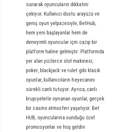
sunarak oyuncuların dikkatini
çekiyor. Kullanıcı dostu arayüzü ve
geniş oyun yelpazesiyle, BetHub,
hem yeni başlayanlar hem de
deneyimli oyuncular için cazip bir
platform haline gelmiştir. Platformda
yer alan yüzlerce slot makinesi,
poker, blackjack ve rulet gibi klasik
oyunlar, kullanıcıların heyecanını
sürekli canlı tutuyor. Ayrıca, canlı
krupiyelerle oynanan oyunlar, gerçek
bir casino atmosferi yaşatıyor. Bet
HUB, oyuncularına sunduğu özel
promosyonlar ve hoş geldin