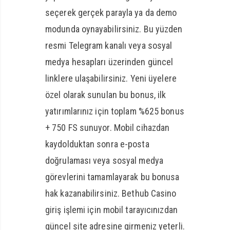
seçerek gerçek parayla ya da demo
modunda oynayabilirsiniz. Bu yüzden
resmi Telegram kanalı veya sosyal
medya hesapları üzerinden güncel
linklere ulaşabilirsiniz. Yeni üyelere
özel olarak sunulan bu bonus, ilk
yatırımlarınız için toplam %625 bonus
+ 750 FS sunuyor. Mobil cihazdan
kaydolduktan sonra e-posta
doğrulaması veya sosyal medya
görevlerini tamamlayarak bu bonusa
hak kazanabilirsiniz. Bethub Casino
giriş işlemi için mobil tarayıcınızdan
güncel site adresine girmeniz yeterli.