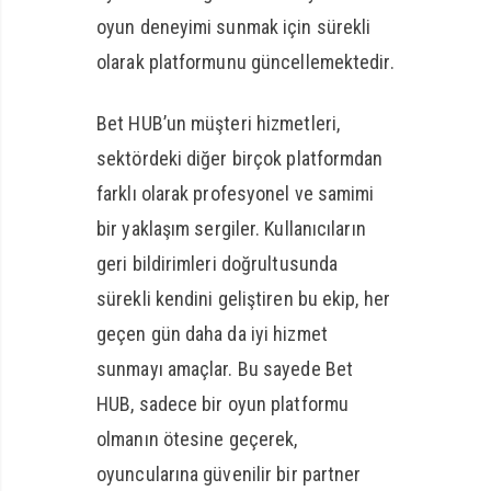
oyun deneyimi sunmak için sürekli
olarak platformunu güncellemektedir.
Bet HUB’un müşteri hizmetleri,
sektördeki diğer birçok platformdan
farklı olarak profesyonel ve samimi
bir yaklaşım sergiler. Kullanıcıların
geri bildirimleri doğrultusunda
sürekli kendini geliştiren bu ekip, her
geçen gün daha da iyi hizmet
sunmayı amaçlar. Bu sayede Bet
HUB, sadece bir oyun platformu
olmanın ötesine geçerek,
oyuncularına güvenilir bir partner