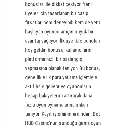
bonusları ile dikkat çekiyor. Yeni
üyeler için tasarlanan bu cazip
fırsatlar, hem deneyimli hem de yeni
başlayan oyuncular için büyük bir
avantaj sağlıyor. İlk üyelikte sunulan
hoş geldin bonusu, kullanıcıların
platforma hızlı bir başlangıç
yapmasına olanak tanıyor. Bu bonus,
genellikle ilk para yatırma işlemiyle
aktif hale geliyor ve oyuncuların
hesap bakiyelerini artırarak daha
fazla oyun oynamalarına imkan
tanıyor. Kayıt işleminin ardından, Bet
HUB Casino’nun sunduğu geniş oyun