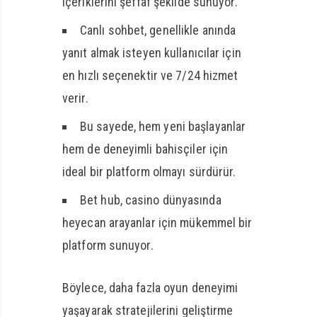
içeriklerini şeffaf şekilde sunuyor.
Canlı sohbet, genellikle anında
yanıt almak isteyen kullanıcılar için
en hızlı seçenektir ve 7/24 hizmet
verir.
Bu sayede, hem yeni başlayanlar
hem de deneyimli bahisçiler için
ideal bir platform olmayı sürdürür.
Bet hub, casino dünyasında
heyecan arayanlar için mükemmel bir
platform sunuyor.
Böylece, daha fazla oyun deneyimi
yaşayarak stratejilerini geliştirme