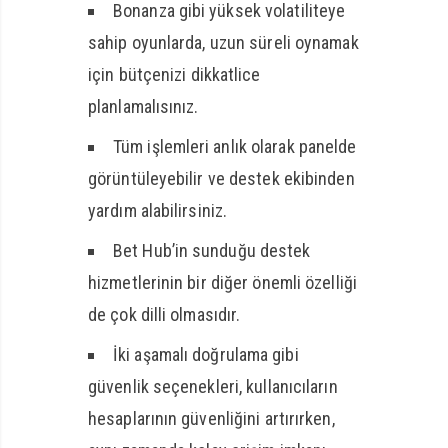
Bonanza gibi yüksek volatiliteye
sahip oyunlarda, uzun süreli oynamak
için bütçenizi dikkatlice
planlamalısınız.
Tüm işlemleri anlık olarak panelde
görüntüleyebilir ve destek ekibinden
yardım alabilirsiniz.
Bet Hub’in sunduğu destek
hizmetlerinin bir diğer önemli özelliği
de çok dilli olmasıdır.
İki aşamalı doğrulama gibi
güvenlik seçenekleri, kullanıcıların
hesaplarının güvenliğini artırırken,