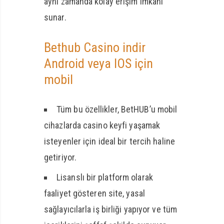
aynı zamanda kolay erişim imkanı
sunar.
Bethub Casino indir
Android veya IOS için
mobil
Tüm bu özellikler, BetHUB’u mobil
cihazlarda casino keyfi yaşamak
isteyenler için ideal bir tercih haline
getiriyor.
Lisanslı bir platform olarak
faaliyet gösteren site, yasal
sağlayıcılarla iş birliği yapıyor ve tüm