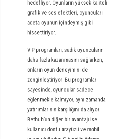
hedefliyor. Oyunların yüksek kaliteli
grafik ve ses efektleri, oyuncuları
adeta oyunun içindeymiş gibi
hissettiriyor.
VIP programları, sadık oyuncuların
daha fazla kazanmasını sağlarken,
onların oyun deneyimini de
zenginleştiriyor. Bu programlar
sayesinde, oyuncular sadece
eğlenmekle kalmıyor, aynı zamanda
yatırımlarının karşılığını da alıyor.
Bethub’un diğer bir avantajı ise
kullanıcı dostu arayüzü ve mobil