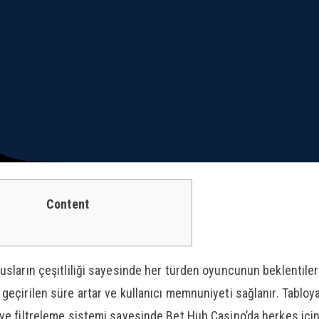
Content
usların çeşitliliği sayesinde her türden oyuncunun beklentileri
geçirilen süre artar ve kullanıcı memnuniyeti sağlanır. Tabloy
ye filtreleme sistemi sayesinde Bet Hub Casino’da herkes için b