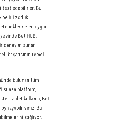
 test edebilirler. Bu
belirli zorluk
 yeteneklerine en uygun
sayesinde Bet HUB,
bir deneyim sunar.
eli başarısının temel
rümünde bulunan tüm
fi sunan platform,
ister tablet kullanın, Bet
oynayabilirsiniz. Bu
abilmelerini sağlıyor.