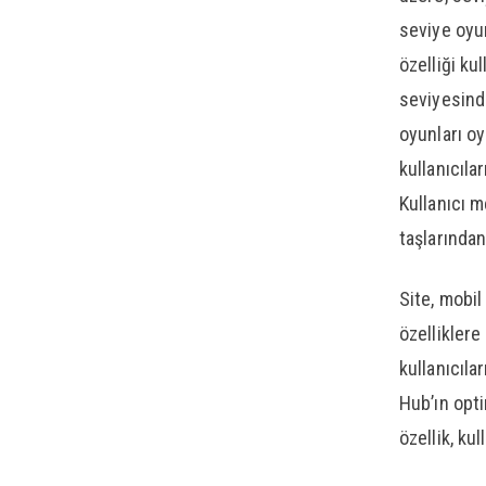
seviye oyun
özelliği ku
seviyesind
oyunları oy
kullanıcıla
Kullanıcı 
taşlarından 
Site, mobi
özelliklere
kullanıcıla
Hub’ın opt
özellik, ku