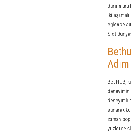
durumlara k
iki aşamalı
eğlence sun
Slot dünyas
Bethu
Adım
Bet HUB, ku
deneyimini
deneyimli b
sunarak ku
zaman popül
yüzlerce sl