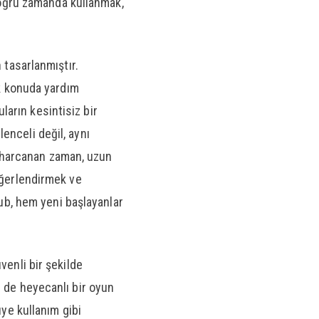
 doğru zamanda kullanmak,
 tasarlanmıştır.
ok konuda yardım
uların kesintisiz bir
nceli değil, aynı
in harcanan zaman, uzun
eğerlendirmek ve
hub, hem yeni başlayanlar
venli bir şekilde
 de heyecanlı bir oyun
ye kullanım gibi