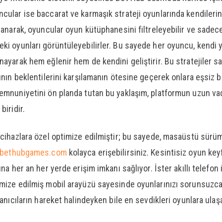
cular ise baccarat ve karmaşık strateji oyunlarında kendilerini
llanarak, oyuncular oyun kütüphanesini filtreleyebilir ve sadece 
eki oyunları görüntüleyebilirler. Bu sayede her oyuncu, kendi
nayarak hem eğlenir hem de kendini geliştirir. Bu stratejiler 
rının beklentilerini karşılamanın ötesine geçerek onlara eşsiz 
memnuniyetini ön planda tutan bu yaklaşım, platformun uzun vad
biridir.
l cihazlara özel optimize edilmiştir; bu sayede, masaüstü sü
bethubgames.com
kolayca erişebilirsiniz. Kesintisiz oyun key
rına her an her yerde erişim imkanı sağlıyor. İster akıllı telefon 
imize edilmiş mobil arayüzü sayesinde oyunlarınızı sorunsuzca 
llanıcıların hareket halindeyken bile en sevdikleri oyunlara ulaş