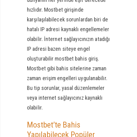
hızlıdır. Mostbet girişinde
karşılaşılabilecek sorunlardan biri de
hatalı IP adresi kaynaklı engellemeler
olabilir. İnternet sağlayıcınızın atadığı
IP adresi bazen siteye engel
oluşturabilir mostbet bahis giriş.
Mostbet gibi bahis sitelerine zaman
zaman erişim engelleri uygulanabilir.
Bu tip sorunlar, yasal düzenlemeler
veya internet sağlayıcınız kaynaklı
olabilir.
Mostbet’te Bahis
Yapılabilecek Popüler