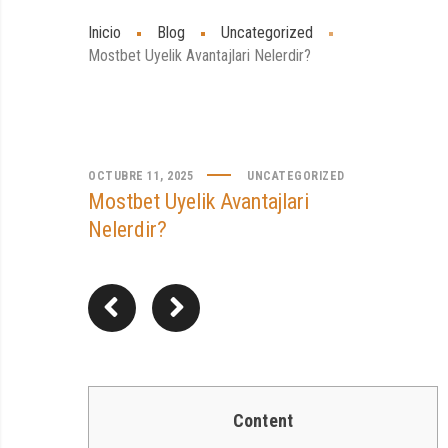
Inicio
Blog
Uncategorized
Mostbet Uyelik Avantajlari Nelerdir?
OCTUBRE 11, 2025
UNCATEGORIZED
Mostbet Uyelik Avantajlari
Nelerdir?
Content