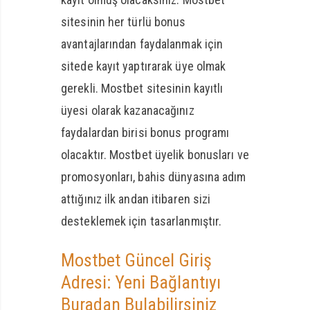
sitesinin her türlü bonus
avantajlarından faydalanmak için
sitede kayıt yaptırarak üye olmak
gerekli. Mostbet sitesinin kayıtlı
üyesi olarak kazanacağınız
faydalardan birisi bonus programı
olacaktır. Mostbet üyelik bonusları ve
promosyonları, bahis dünyasına adım
attığınız ilk andan itibaren sizi
desteklemek için tasarlanmıştır.
Mostbet Güncel Giriş
Adresi: Yeni Bağlantıyı
Buradan Bulabilirsiniz