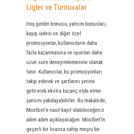
Ligler ve Turnuvalar
Hoş geldin bonusu, yatırım bonusları,
kayıp iadesi ve diğer özel
promosyonlar, kullanıcıların daha
fazla kazanmasına ve oyunları daha
uzun süre deneyimlemesine olanak
tanır. Kullanıcılar, bu promosyonları
takip ederek ve şartlarını yerine
getirerek ekstra kazanç elde etme
şansını yakalayabilirler. Bu makalede,
Mostbet‘e nasıl kayıt olabileceğinizi
adım adım açıklayacağım. Mostbet’in
geçerli bir lisansa sahip meşru bir