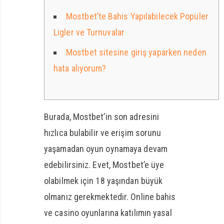
Mostbet’te Bahis Yapılabilecek Popüler
Ligler ve Turnuvalar
Mostbet sitesine giriş yaparken neden
hata alıyorum?
Burada, Mostbet’in son adresini
hızlıca bulabilir ve erişim sorunu
yaşamadan oyun oynamaya devam
edebilirsiniz. Evet, Mostbet’e üye
olabilmek için 18 yaşından büyük
olmanız gerekmektedir. Online bahis
ve casino oyunlarına katılımın yasal