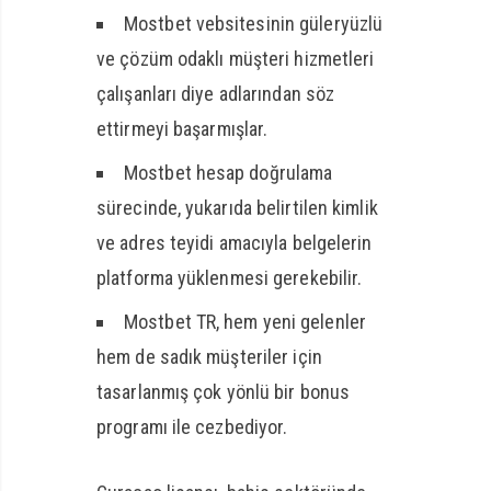
Mostbet vebsitesinin güleryüzlü
ve çözüm odaklı müşteri hizmetleri
çalışanları diye adlarından söz
ettirmeyi başarmışlar.
Mostbet hesap doğrulama
sürecinde, yukarıda belirtilen kimlik
ve adres teyidi amacıyla belgelerin
platforma yüklenmesi gerekebilir.
Mostbet TR, hem yeni gelenler
hem de sadık müşteriler için
tasarlanmış çok yönlü bir bonus
programı ile cezbediyor.