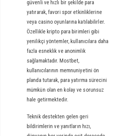
güvenli ve hızlı bir şekilde para
yatırarak, favori spor etkinliklerine
veya casino oyunlarına katılabilirler.
Özellikle kripto para birimleri gibi
yenilikçi yöntemler, kullanıcılara daha
fazla esneklik ve anonimlik
sağlamaktadır. Mostbet,
kullanıcılarının memnuniyetini ön
planda tutarak, para yatırma sürecini
mümkün olan en kolay ve sorunsuz
hale getirmektedir.
Teknik destekten gelen geri
bildirimlerin ve yanıtların hızı,
dünyanın her yerinde eşit derecede