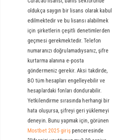
Curacao lisansı, bahis sektöründe
oldukça saygın bir lisans olarak kabul
edilmektedir ve bu lisansı alabilmek
için şirketlerin çeşitli denetimlerden
geçmesi gerekmektedir. Telefon
numaranızı doğrulamadıysanız, şifre
kurtarma alanına e-posta
göndermeniz gerekir. Aksi takdirde,
BO tüm hesapları engelleyebilir ve
hesaplardaki fonları dondurabilir.
Yetkilendirme sırasında herhangi bir
hata oluşursa, şifreyi geri yüklemeyi
deneyin. Bunu yapmak için, görünen
Mostbet 2025 giriş
penceresinde