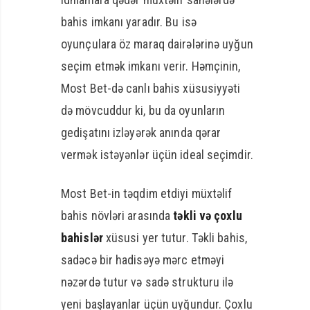
bahis imkanı yaradır. Bu isə
oyunçulara öz maraq dairələrinə uyğun
seçim etmək imkanı verir. Həmçinin,
Most Bet-də canlı bahis xüsusiyyəti
də mövcuddur ki, bu da oyunların
gedişatını izləyərək anında qərar
vermək istəyənlər üçün ideal seçimdir.
Most Bet-in təqdim etdiyi müxtəlif
bahis növləri arasında
təkli və çoxlu
bahislər
xüsusi yer tutur. Təkli bahis,
sadəcə bir hadisəyə mərc etməyi
nəzərdə tutur və sadə strukturu ilə
yeni başlayanlar üçün uyğundur. Çoxlu