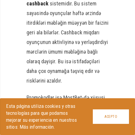
cashback
sistemidir. Bu sistem
sayəsində oyunçular həftə ərzində
itirdikləri məbləğin müəyyən bir faizini
geri ala bilərlər. Cashback miqdarı
oyunçunun aktivliyinə və yerləşdirdiyi
mərclərin ümumi məbləğinə bağlı
olaraq dəyişir. Bu isə istifadəçiləri
daha çox oynamağa təşviq edir və
risklərini azaldır.
Promokodlar isə MostBet-də xüsusi
Esta página utiliza cookies y otras
təkliflərdən faydalanmaq üçün əla
tecnologías para que podamos
vasitədir. Onlar adətən müəyyən
ACEPTO
mejorar su experiencia en nuestros
kampaniyalar çərçivəsində yayımlanır
sitios:
Más información.