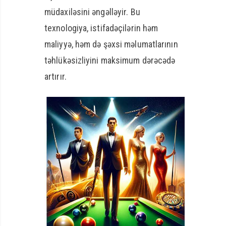
müdaxiləsini əngəlləyir. Bu
texnologiya, istifadəçilərin həm
maliyyə, həm də şəxsi məlumatlarının
təhlükəsizliyini maksimum dərəcədə
artırır.