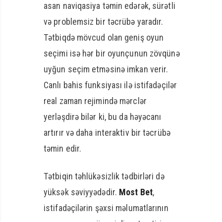
asan naviqasiya təmin edərək, sürətli
və problemsiz bir təcrübə yaradır.
Tətbiqdə mövcud olan geniş oyun
seçimi isə hər bir oyunçunun zövqünə
uyğun seçim etməsinə imkan verir.
Canlı bahis funksiyası ilə istifadəçilər
real zaman rejimində mərclər
yerləşdirə bilər ki, bu da həyəcanı
artırır və daha interaktiv bir təcrübə
təmin edir.
Tətbiqin təhlükəsizlik tədbirləri də
yüksək səviyyədədir.
Most Bet
,
istifadəçilərin şəxsi məlumatlarının