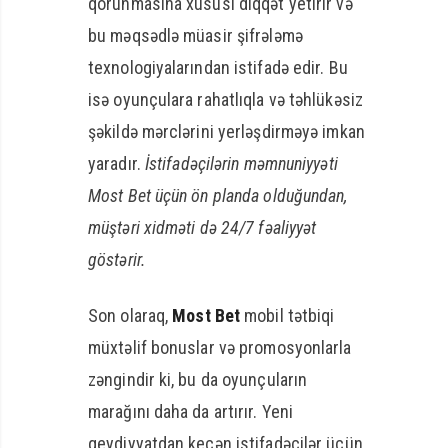
qorunmasına xüsusi diqqət yetirir və
bu məqsədlə müasir şifrələmə
texnologiyalarından istifadə edir. Bu
isə oyunçulara rahatlıqla və təhlükəsiz
şəkildə mərclərini yerləşdirməyə imkan
yaradır.
İstifadəçilərin məmnuniyyəti
Most Bet üçün ön planda olduğundan,
müştəri xidməti də 24/7 fəaliyyət
göstərir.
Son olaraq,
Most Bet
mobil tətbiqi
müxtəlif bonuslar və promosyonlarla
zəngindir ki, bu da oyunçuların
marağını daha da artırır. Yeni
qeydiyyatdan keçən istifadəçilər üçün