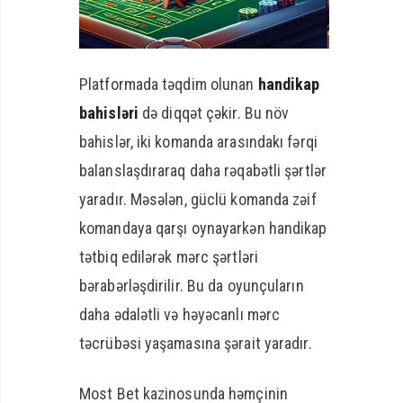
Platformada təqdim olunan
handikap
bahisləri
də diqqət çəkir. Bu növ
bahislər, iki komanda arasındakı fərqi
balanslaşdıraraq daha rəqabətli şərtlər
yaradır. Məsələn, güclü komanda zəif
komandaya qarşı oynayarkən handikap
tətbiq edilərək mərc şərtləri
bərabərləşdirilir. Bu da oyunçuların
daha ədalətli və həyəcanlı mərc
təcrübəsi yaşamasına şərait yaradır.
Most Bet kazinosunda həmçinin