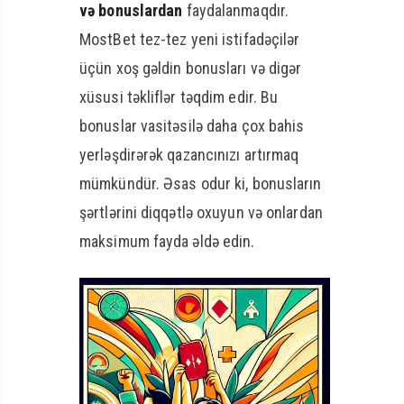
və bonuslardan
faydalanmaqdır.
MostBet tez-tez yeni istifadəçilər
üçün xoş gəldin bonusları və digər
xüsusi təkliflər təqdim edir. Bu
bonuslar vasitəsilə daha çox bahis
yerləşdirərək qazancınızı artırmaq
mümkündür. Əsas odur ki, bonusların
şərtlərini diqqətlə oxuyun və onlardan
maksimum fayda əldə edin.