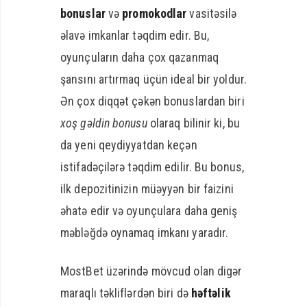
bonuslar
və
promokodlar
vasitəsilə
əlavə imkanlar təqdim edir. Bu,
oyunçuların daha çox qazanmaq
şansını artırmaq üçün ideal bir yoldur.
Ən çox diqqət çəkən bonuslardan biri
xoş gəldin bonusu
olaraq bilinir ki, bu
da yeni qeydiyyatdan keçən
istifadəçilərə təqdim edilir. Bu bonus,
ilk depozitinizin müəyyən bir faizini
əhatə edir və oyunçulara daha geniş
məbləğdə oynamaq imkanı yaradır.
MostBet üzərində mövcud olan digər
maraqlı təkliflərdən biri də
həftəlik