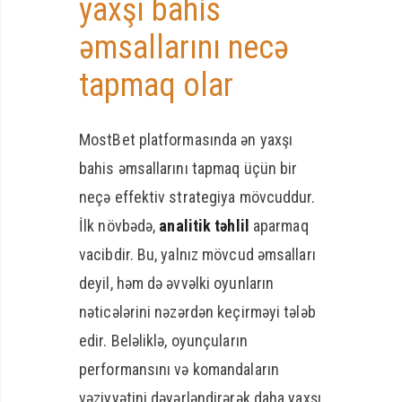
yaxşı bahis
əmsallarını necə
tapmaq olar
MostBet platformasında ən yaxşı
bahis əmsallarını tapmaq üçün bir
neçə effektiv strategiya mövcuddur.
İlk növbədə,
analitik təhlil
aparmaq
vacibdir. Bu, yalnız mövcud əmsalları
deyil, həm də əvvəlki oyunların
nəticələrini nəzərdən keçirməyi tələb
edir. Beləliklə, oyunçuların
performansını və komandaların
vəziyyətini dəyərləndirərək daha yaxşı