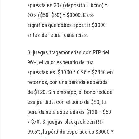
apuesta es 30x (depósito + bono) =
30 x ($50+$50) = $3000. Esto
significa que debes apostar $3000
antes de retirar ganancias.
Si juegas tragamonedas con RTP del
96%, el valor esperado de tus
apuestas es: $3000 * 0.96 = $2880 en
retornos, con una pérdida esperada
de $120. Sin embargo, el bono reduce
esa pérdida: con el bono de $50, tu
pérdida neta esperada es $120 – $50
= $70. Si juegas blackjack con RTP
99.5%, la pérdida esperada es $3000 *