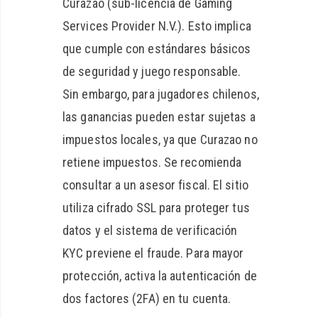
Curazao (sub-licencia de Gaming
Services Provider N.V.). Esto implica
que cumple con estándares básicos
de seguridad y juego responsable.
Sin embargo, para jugadores chilenos,
las ganancias pueden estar sujetas a
impuestos locales, ya que Curazao no
retiene impuestos. Se recomienda
consultar a un asesor fiscal. El sitio
utiliza cifrado SSL para proteger tus
datos y el sistema de verificación
KYC previene el fraude. Para mayor
protección, activa la autenticación de
dos factores (2FA) en tu cuenta.