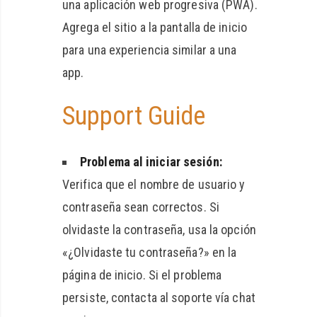
una aplicación web progresiva (PWA).
Agrega el sitio a la pantalla de inicio
para una experiencia similar a una
app.
Support Guide
Problema al iniciar sesión:
Verifica que el nombre de usuario y
contraseña sean correctos. Si
olvidaste la contraseña, usa la opción
«¿Olvidaste tu contraseña?» en la
página de inicio. Si el problema
persiste, contacta al soporte vía chat