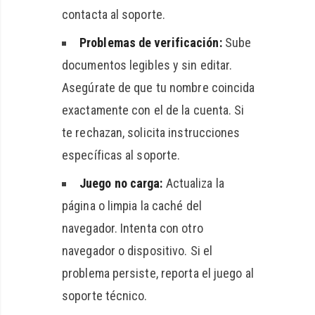
contacta al soporte.
Problemas de verificación:
Sube
documentos legibles y sin editar.
Asegúrate de que tu nombre coincida
exactamente con el de la cuenta. Si
te rechazan, solicita instrucciones
específicas al soporte.
Juego no carga:
Actualiza la
página o limpia la caché del
navegador. Intenta con otro
navegador o dispositivo. Si el
problema persiste, reporta el juego al
soporte técnico.