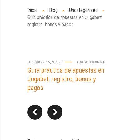
Inicio
Blog
Uncategorized
Guía práctica de apuestas en Jugabet:
registro, bonos y pagos
OCTUBRE 15, 2018
UNCATEGORIZED
Guía práctica de apuestas en
Jugabet: registro, bonos y
pagos