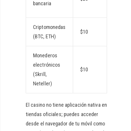
bancaria
Criptomonedas
$10
$20
(BTC, ETH)
Monederos
electrónicos
$10
$20
(Skrill,
Neteller)
El casino no tiene aplicación nativa en
tiendas oficiales; puedes acceder
desde el navegador de tu móvil como