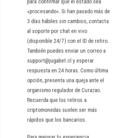
para confirmar que el estado sea
«procesando». Si han pasado más de
3 días hábiles sin cambios, contacta
al soporte por chat en vivo
(disponible 24/7) con el ID de retiro.
También puedes enviar un correo a
support@jugabet.cl y esperar
respuesta en 24 horas. Como última
opción, presenta una queja ante el
organismo regulador de Curazao.
Recuerda que los retiros a
criptomonedas suelen ser más
rápidos que los bancarios.
Para mejorar tu experiencia,