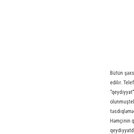
Bütün şəxs
edilir. Tel
“qeydiyyat”
olunmuştel
təsdiqləməl
Həmçinin qe
qeydiyyatd