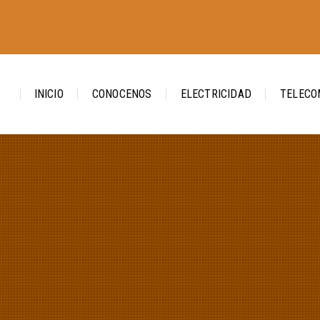
INICIO
CONOCENOS
ELECTRICIDAD
TELECO