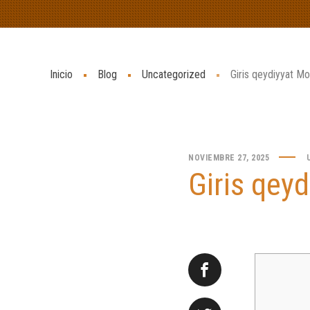
Inicio
Blog
Uncategorized
Giris qeydiyyat Mo
NOVIEMBRE 27, 2025
Giris qey