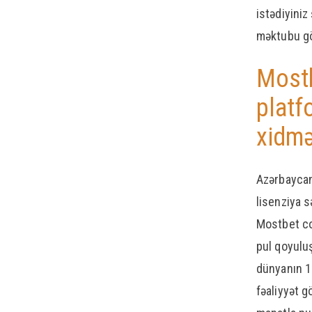
istədiyiniz
məktubu gö
Most
platf
xidmə
Azərbaycan
lisenziya 
Mostbet co
pul qoyulu
dünyanın 1
fəaliyyət g