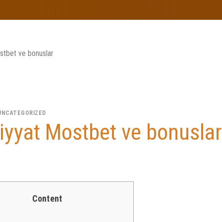
stbet ve bonuslar
UNCATEGORIZED
diyyat Mostbet ve bonuslar
Content