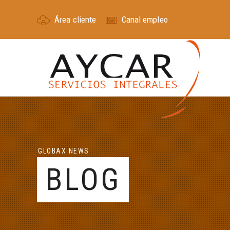
Área cliente
Canal empleo
GLOBAX NEWS
BLOG