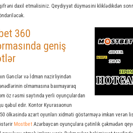
 şifrəni daxil etməlisiniz. Qeydiyyat düyməsini kliklədikdən so
ndəriləcək.
bet 360
ormasında geniş
tlər
ın Gənclər və İdman nazirliyindən
sənədlərinin olmamasına baxmayaraq
m öz rəsmi saytında yerli oyunçulardan
şu qəbul edir. Kontor Kyurasaonun
50 ölkəsində azart oyunları xidməti göstərməyə imkan verən li
östərir
Mostbet
Azərbaycan oyunçulara çətinlik çəkmədən qey