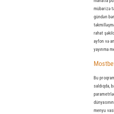
manatla pu
mübarizə tə
gündən bər
təkmilləşm
rahat şəki
ayfon və a
yayınma met
Mostbet
Bu proqram
saldıqda, 
parametrlər
dünyasının 
menyu vasi