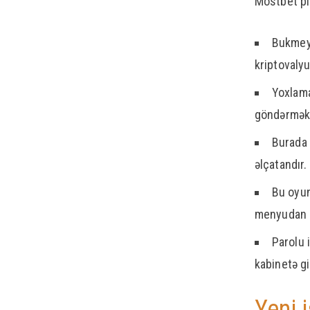
Mostbet pl
Bukmeyk
kriptovaly
Yoxlama
göndərməkl
Burada 
əlçatandır.
Bu oyun
menyudan q
Parolu i
kabinetə gi
Yeni 