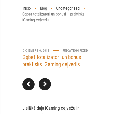
Inicio
Blog
Uncategorized
Ggbet totalizatori un bonusi – praktisks
iGaming ceļvedis
DICIEMBRE 6, 2018
UNCATEGORIZED
Ggbet totalizatori un bonusi –
praktisks iGaming ceļvedis
Lielākā daļa iGaming ceļvežu ir