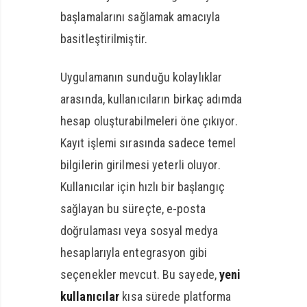
başlamalarını sağlamak amacıyla
basitleştirilmiştir.
Uygulamanın sunduğu kolaylıklar
arasında, kullanıcıların birkaç adımda
hesap oluşturabilmeleri öne çıkıyor.
Kayıt işlemi sırasında sadece temel
bilgilerin girilmesi yeterli oluyor.
Kullanıcılar için hızlı bir başlangıç
sağlayan bu süreçte, e-posta
doğrulaması veya sosyal medya
hesaplarıyla entegrasyon gibi
seçenekler mevcut. Bu sayede,
yeni
kullanıcılar
kısa sürede platforma