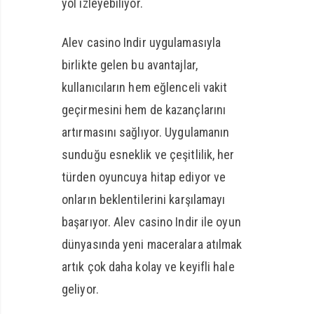
yol izleyebiliyor.
Alev casino Indir uygulamasıyla
birlikte gelen bu avantajlar,
kullanıcıların hem eğlenceli vakit
geçirmesini hem de kazançlarını
artırmasını sağlıyor. Uygulamanın
sunduğu esneklik ve çeşitlilik, her
türden oyuncuya hitap ediyor ve
onların beklentilerini karşılamayı
başarıyor. Alev casino Indir ile oyun
dünyasında yeni maceralara atılmak
artık çok daha kolay ve keyifli hale
geliyor.