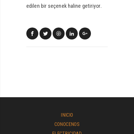
edilen bir seçenek haline getiriyor.
INICIO
CONOCENOS
ELECTRICIDAD