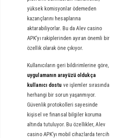
yüksek komisyonlar ödemeden
kazançlarını hesaplarına
aktarabiliyorlar. Bu da Alev casino
APK’yı rakiplerinden ayıran önemli bir
özellik olarak öne çıkıyor.
Kullanıcıların geri bildirimlerine göre,
uygulamanın arayüzü oldukça
kullanıcı dostu
ve işlemler sırasında
herhangi bir sorun yaşanmıyor.
Güvenlik protokolleri sayesinde
kişisel ve finansal bilgiler koruma
altında tutuluyor. Bu özellikler, Alev
casino APK’yı mobil cihazlarda tercih