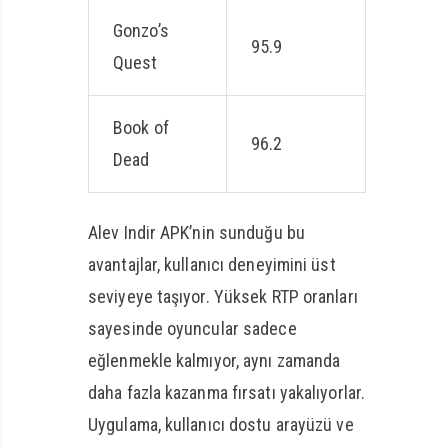
Gonzo’s
95.9
Quest
Book of
96.2
Dead
Alev Indir APK’nin sunduğu bu
avantajlar, kullanıcı deneyimini üst
seviyeye taşıyor. Yüksek RTP oranları
sayesinde oyuncular sadece
eğlenmekle kalmıyor, aynı zamanda
daha fazla kazanma fırsatı yakalıyorlar.
Uygulama, kullanıcı dostu arayüzü ve