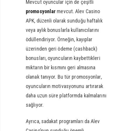
Mevcut oyuncular için de çeşitli
promosyonlar
mevcut. Alev Casino
APK, düzenli olarak sunduğu haftalık
veya aylık bonuslarla kullanıcılarını
ödüllendiriyor. Örneğin, kayıplar
üzerinden geri ödeme (cashback)
bonusları, oyuncuların kaybettikleri
miktarın bir kısmını geri almasına
olanak tanıyor. Bu tür promosyonlar,
oyuncuların motivasyonunu artırarak
daha uzun süre platformda kalmalarını
sağlıyor.
Ayrıca, sadakat programları da Alev
Casino’nun sunduğu önemli