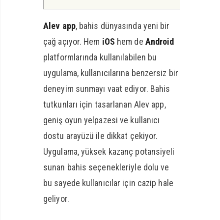
Alev app
, bahis dünyasında yeni bir
çağ açıyor. Hem
iOS
hem de
Android
platformlarında kullanılabilen bu
uygulama, kullanıcılarına benzersiz bir
deneyim sunmayı vaat ediyor. Bahis
tutkunları için tasarlanan Alev app,
geniş oyun yelpazesi ve kullanıcı
dostu arayüzü ile dikkat çekiyor.
Uygulama, yüksek kazanç potansiyeli
sunan bahis seçenekleriyle dolu ve
bu sayede kullanıcılar için cazip hale
geliyor.