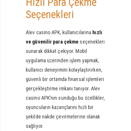
Hızlı Para Çekme
Seçenekleri
Alev casino APK, kullanıcılarına
hızlı
ve güvenilir para çekme
seçenekleri
sunarak dikkat çekiyor. Mobil
uygulama üzerinden işlem yapmak,
kullanıcı deneyimini kolaylaştırırken,
güvenli bir ortamda finansal işlemleri
gerçekleştirme imkanı tanıyor. Alev
casino APK’nın sunduğu bu özellikler,
oyuncuların kazançlarını hızlı bir
şekilde nakde çevirmelerine olanak
sağlıyor.