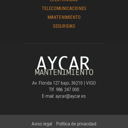
TELECOMUNICACIONES
MANTENIMIENTO
SEGURIDAD
Av. Florida 127 bajo, 36210 | VIGO
Tlf. 986 247 000
E-mail: aycar@aycar.es
Aviso legal
Política de privacidad