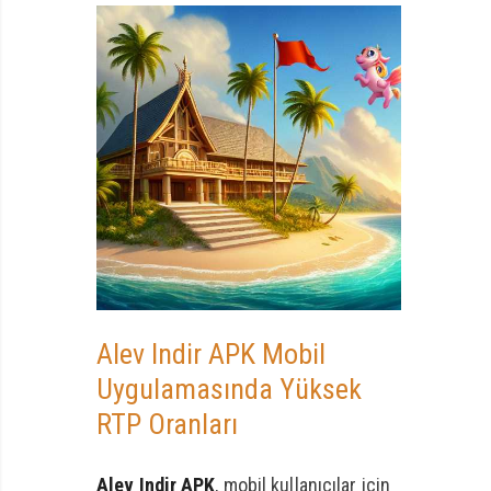
Alev Indir APK Mobil
Uygulamasında Yüksek
RTP Oranları
Alev Indir APK
, mobil kullanıcılar için