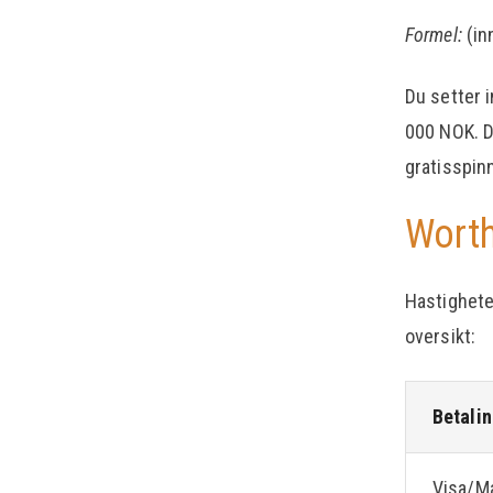
Formel:
(in
Du setter 
000 NOK. D
gratisspinn
Wort
Hastighete
oversikt:
Betali
Visa/M