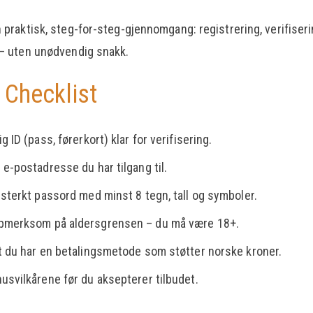
n praktisk, steg-for-steg-gjennomgang: registrering, verifiser
 – uten unødvendig snakk.
 Checklist
g ID (pass, førerkort) klar for verifisering.
 e-postadresse du har tilgang til.
 sterkt passord med minst 8 tegn, tall og symboler.
pmerksom på aldersgrensen – du må være 18+.
t du har en betalingsmetode som støtter norske kroner.
usvilkårene før du aksepterer tilbudet.