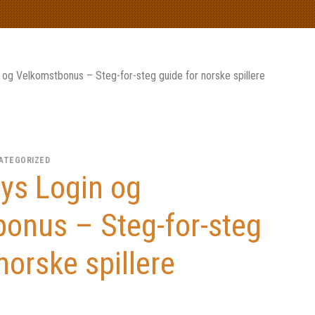
 og Velkomstbonus – Steg-for-steg guide for norske spillere
ATEGORIZED
ys Login og
onus – Steg-for-steg
norske spillere