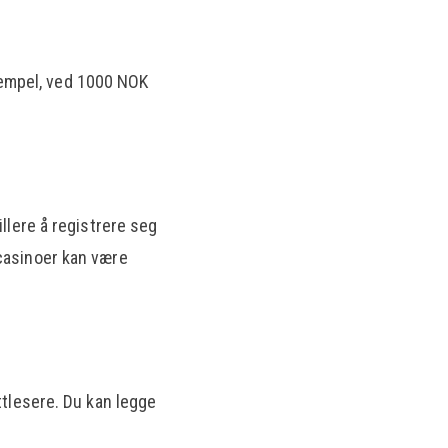
empel, ved 1000 NOK
llere å registrere seg
casinoer kan være
ttlesere. Du kan legge