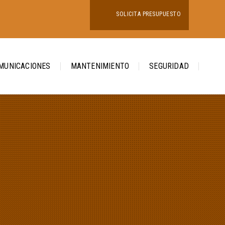
SOLICITA PRESUPUESTO
MUNICACIONES
MANTENIMIENTO
SEGURIDAD