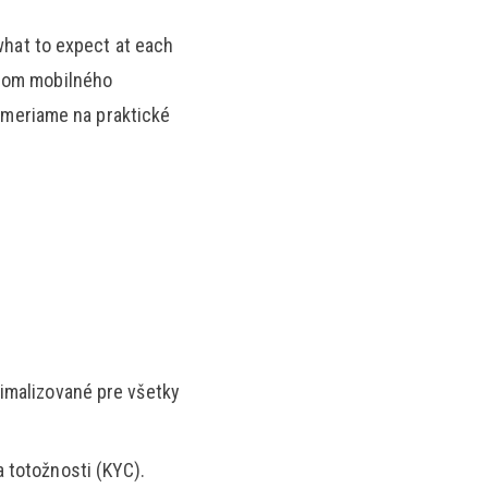
what to expect at each
esom mobilného
zameriame na praktické
timalizované pre všetky
a totožnosti (KYC).