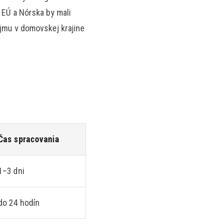
 EÚ a Nórska by mali
íjmu v domovskej krajine
Čas spracovania
1–3 dni
do 24 hodín