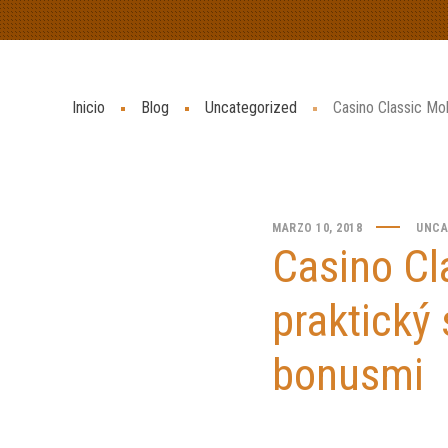
Inicio
Blog
Uncategorized
Casino Classic Mob
MARZO 10, 2018
UNCA
Casino Cl
praktický 
bonusmi