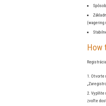
Spôsob 
Základn
(wagering 
Stabiln
How t
Registráci
Otvorte 
„Zaregistro
Vyplňte 
zvoľte dos