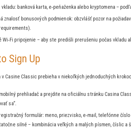
vkladu: banková karta, e‑peňaženka alebo kryptomena – podľa
á znalosť bonusových podmienok: obzvlášť pozor na požiadav
requirements).
é Wi‑Fi pripojenie – aby ste predišli prerušeniu počas vkladu a
o Sign Up
a v Casine Classic prebieha v niekoľkých jednoduchých kroko
mobilný prehliadač a prejdite na oficiálnu stránku Casina Classi
vať sa“.
registračný formulár: meno, priezvisko, e‑mail, telefónne číslo
tatočne silné – kombinácia veľkých a malých písmen, číslic a 