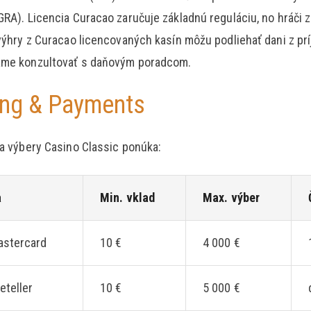
GRA). Licencia Curacao zaručuje základnú reguláciu, no hráči z
 výhry z Curacao licencovaných kasín môžu podliehať dani z pr
ame konzultovať s daňovým poradcom.
ing & Payments
 a výbery Casino Classic ponúka:
a
Min. vklad
Max. výber
astercard
10 €
4 000 €
eteller
10 €
5 000 €