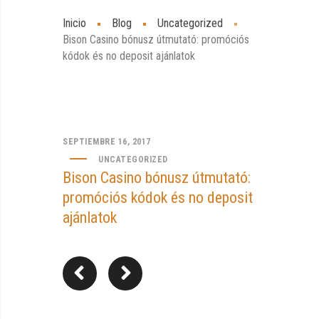
Inicio
Blog
Uncategorized
Bison Casino bónusz útmutató: promóciós
kódok és no deposit ajánlatok
SEPTIEMBRE 16, 2017
UNCATEGORIZED
Bison Casino bónusz útmutató:
promóciós kódok és no deposit
ajánlatok