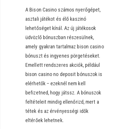
A Bison Casino számos nyerőgépet,
asztali játékot és élő kaszinó
lehetőséget kínál. Az új játékosok
üdvözlő bónuszban részesülnek,
amely gyakran tartalmaz bison casino
bónuszt és ingyenes pörgetéseket.
Emellett rendszeres akciók, például
bison casino no deposit bónuszok is
elérhetők – ezeknél nem kell
befizetned, hogy játssz. A bónuszok
feltételeit mindig ellenőrizd, mert a
tétek és az érvényességi idők
eltérőek lehetnek.