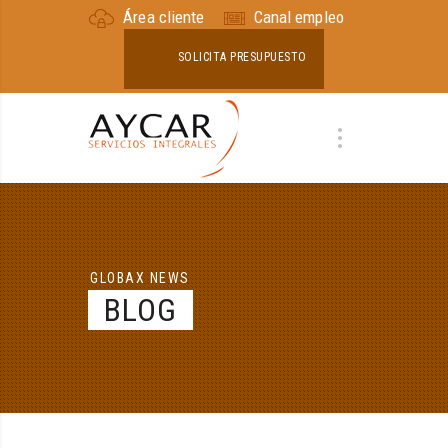
Área cliente
Canal empleo
SOLICITA PRESUPUESTO
GLOBAX NEWS
BLOG