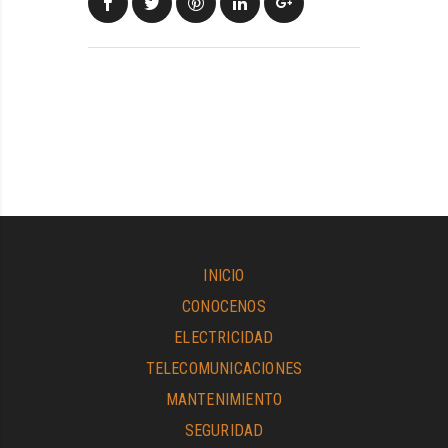
INICIO
CONOCENOS
ELECTRICIDAD
TELECOMUNICACIONES
MANTENIMIENTO
SEGURIDAD