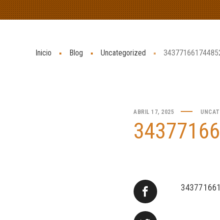
Inicio
Blog
Uncategorized
34377166174485
ABRIL 17, 2025
UNCAT
34377166
34377166