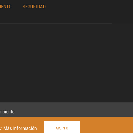
IENTO
SEGURIDAD
ambiente
s:
Más información.
ACEPTO