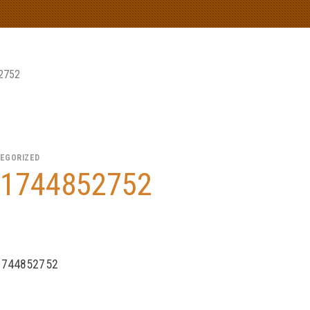
2752
EGORIZED
1744852752
1744852752